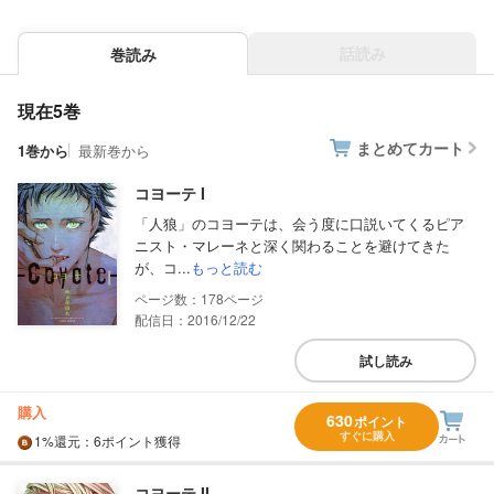
話読み
巻読み
現在5巻
まとめてカート
1巻から
最新巻から
コヨーテ I
「人狼」のコヨーテは、会う度に口説いてくるピア
ニスト・マレーネと深く関わることを避けてきた
が、コ...
もっと読む
178
配信日：2016/12/22
試し読み
購入
630
ポイント
すぐに購入
1%
還元
：6ポイント獲得
コヨーテ II