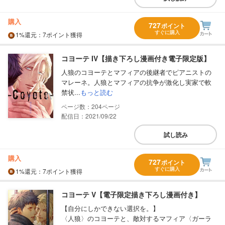
購入
727
ポイント
すぐに購入
1%
還元
：7ポイント獲得
コヨーテ IV【描き下ろし漫画付き電子限定版】
人狼のコヨーテとマフィアの後継者でピアニストの
マレーネ。人狼とマフィアの抗争が激化し実家で軟
禁状...
もっと読む
204
配信日：2021/09/22
試し読み
購入
727
ポイント
すぐに購入
1%
還元
：7ポイント獲得
コヨーテ V【電子限定描き下ろし漫画付き】
【自分にしかできない選択を。】
〈人狼〉のコヨーテと、敵対するマフィア〈ガーラ