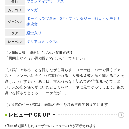
フロンティアワークス
発行
マンガ
カテゴリ
ボーイズラブ漫画
SF・ファンタジー
獣人・ケモミミ
ジャンル
裏稼業
殿堂入り
タグ
ダリアコミックスe
レーベル
【人間×人狼 運命に弄ばれた禁断の恋】
「男同士だろうが異種間だろうがどうでもいい」
〈人狼〉であることを隠しながら暮らすコヨーテは、バーで働くピアニ
スト・マレーネに会うたび口説かれる。人狼ゆえ彼と深く関わることを
避けようとするが、ある日、前ぶれもなく初めての発情期がきてしま
い、人の姿を保てずにいたところをマレーネに見つかってしまう。彼の
誘いを拒もうとするコヨーテだが…。
（※各巻のページ数は、表紙と奥付を含め片面で数えています）
レビューPICK UP
※Renta!で購入したユーザーのレビューのみが表示されます