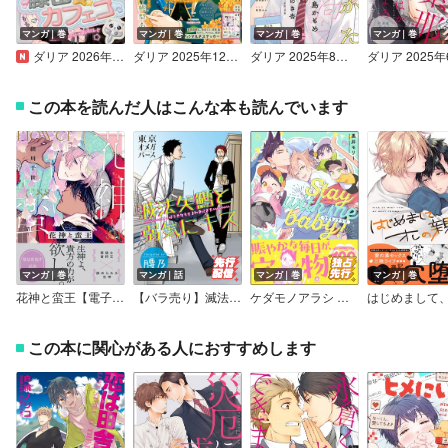
マンガ｜巻
マンガ｜巻
マンガ｜巻
マンガ｜巻
ダリア 2026年8月号
ダリア 2025年12月号
ダリア 2025年8月号
この本を読んだ人はこんな本も読んでいます
マンガ｜巻
マンガ｜話
マンガ｜巻
マンガ｜巻
花神と蛮王【電子特別版】
【バラ売り】滅法矢鱈と弱気にキス
ケダモノアラシ ―Stay with me baby！― 【電子限定かきおろし漫画付】
この本に関心がある人におすすめします