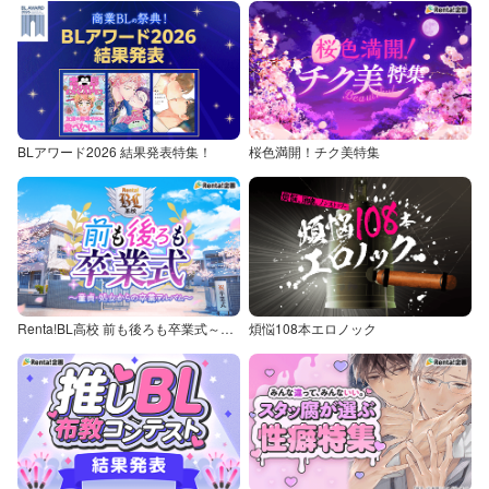
BLアワード2026 結果発表特集！
桜色満開！チク美特集
Renta!BL高校 前も後ろも卒業式～童貞・処女からの卒業アルバム～
煩悩108本エロノック