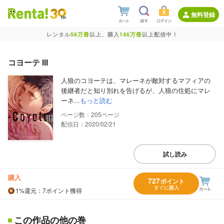
無料登録
レンタル
56万冊
以上、購入
146万冊
以上配信中！
コヨーテ III
人狼のコヨーテは、マレーネが敵対するマフィアの
後継者だと知り別れを告げるが、人狼の住処にマレ
ーネ...
もっと読む
205
配信日：2020/02/21
試し読み
購入
727
ポイント
すぐに購入
1%
還元
：7ポイント獲得
この作品の他の巻