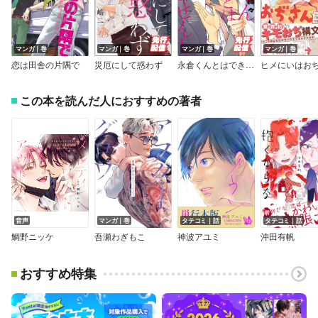
マンガ｜巻
マンガ｜巻
マンガ｜巻
マンガ｜巻
恋は田舎の片隅で
災厄にして惑わず
永倉くんとはできません！【電子限定かきおろし漫画付】
ヒメにいはお
この本を読んだ人におすすめの著者
音声
マンガ｜巻
タテコミ｜話
タテコミ｜話
鯛野ニッケ
吾瀬わぎもこ
神波アユミ
沖田有帆
おすすめ特集