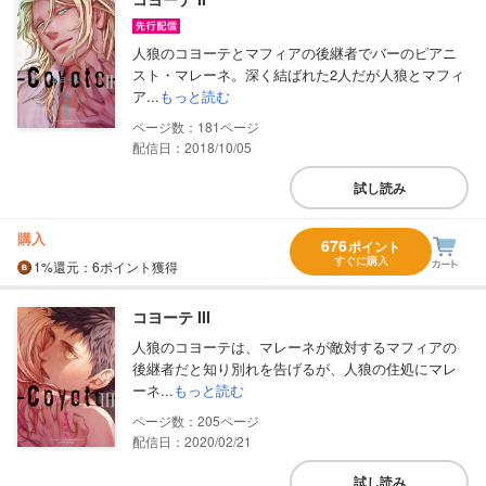
人狼のコヨーテとマフィアの後継者でバーのピアニ
スト・マレーネ。深く結ばれた2人だが人狼とマフィ
ア...
もっと読む
181
配信日：2018/10/05
試し読み
購入
676
ポイント
すぐに購入
1%
還元
：6ポイント獲得
コヨーテ III
人狼のコヨーテは、マレーネが敵対するマフィアの
後継者だと知り別れを告げるが、人狼の住処にマレ
ーネ...
もっと読む
205
配信日：2020/02/21
試し読み