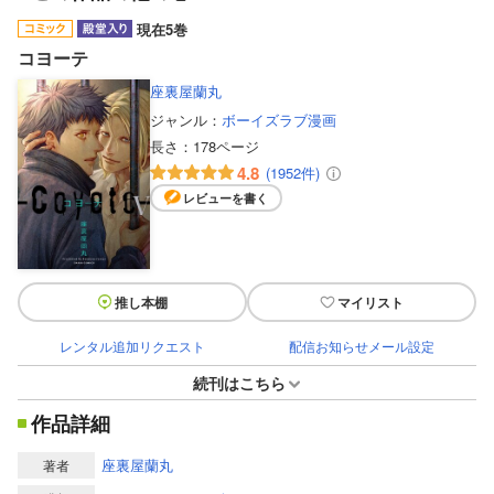
現在5巻
コヨーテ
座裏屋蘭丸
ジャンル：
ボーイズラブ漫画
長さ：
178ページ
4.8
(1952件)
レビューを書く
推し本棚
マイリスト
レンタル追加リクエスト
配信お知らせメール設定
続刊はこちら
作品詳細
座裏屋蘭丸
著者