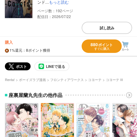
ンド...
もっと読む
192
配信日：2026/07/22
試し読み
購入
880
ポイント
すぐに購入
1%
還元
：8ポイント獲得
ポスト
LINEで送る
Renta!
ボーイズラブ漫画
フロンティアワークス
コヨーテ
コヨーテ III
座裏屋蘭丸先生の他作品