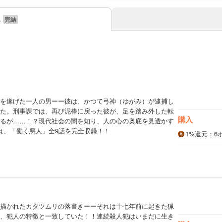
み
を遂げた一人の男ーー彼は、かつて弓神（ゆがみ）が逮捕し
た。刑事課では、再び泥棒に戻った彼が、足を踏み外した転
購入
るが……！？現代社会の闇を知り、人の心の奥底を見透かす
は、「働く悪人」全9話を完全収録！！
1%
還元
：6
描かれたカタツムリの落書きーーそれは十七年前に起きた猟
、犯人の特徴と一致していた！！連続殺人犯はいまだに生き