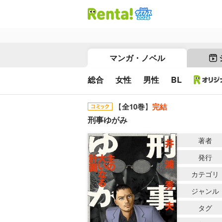
マンガ・ノベル
総合
女性
男性
BL
【
全10巻
】
完結
刑事ゆがみ
著者
発行
カテゴリ
ジャンル
タグ