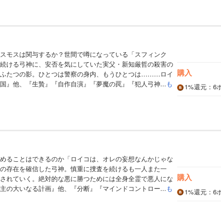
スモスは関与するか？世間で噂になっている「スフィンク
続ける弓神に、安否を気にしていた実父・新知厳哲の殺害の
購入
ふたつの影。ひとつは警察の身内、もうひとつは………ロイ
国』他、『生贄』『自作自演』『夢魔の罠』『犯人弓神...
も
1%
還元
：6
めることはできるのか「ロイコは、オレの妄想なんかじゃな
の存在を確信した弓神。慎重に捜査を続けるも一人また一
購入
されていく。絶対的な悪に勝つためには全身全霊で悪人にな
主の大いなる計画』他、『分断』『マインドコントロー...
も
1%
還元
：6