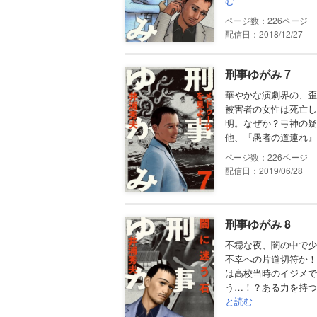
む
226
配信日：2018/12/27
刑事ゆがみ 7
華やかな演劇界の、歪
被害者の女性は死亡し
明。なぜか？弓神の疑
他、『愚者の道連れ』
226
配信日：2019/06/28
刑事ゆがみ 8
不穏な夜、闇の中で少
不幸への片道切符か！
は高校当時のイジメで
う…！？ある力を持つ
と読む