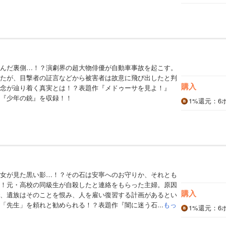
んだ裏側…！？演劇界の超大物俳優が自動車事故を起こす。
たが、目撃者の証言などから被害者は故意に飛び出したと判
購入
念が辿り着く真実とは！？表題作『メドゥーサを見よ！』
『少年の銃』を収録！！
1%
還元
：6
女が見た黒い影…！？その石は安寧へのお守りか、それとも
！元・高校の同級生が自殺したと連絡をもらった主婦。原因
購入
、遺族はそのことを恨み、人を雇い復習する計画があるとい
「先生」を頼れと勧められる！？表題作『闇に迷う石...
もっ
1%
還元
：6