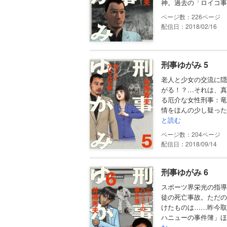
神。過去の「ロイコ事
226
配信日：2018/02/16
刑事ゆがみ 5
老人と少女の交流に隠
がる！？…それは、真
る厄介な女性刑事：竜
情をほんの少し疑った
と読む
204
配信日：2018/09/14
刑事ゆがみ 6
スポーツ界栄光の指導
徒の死亡事故。ただの
けたものは……昨今取
ハニューの事件簿」ほ