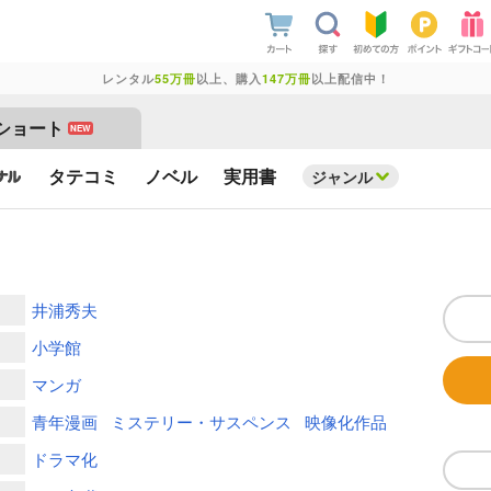
レンタル
55万冊
以上、購入
147万冊
以上配信中！
ショート
NEW
タテコミ
ノベル
実用書
ジャンル
井浦秀夫
小学館
マンガ
青年漫画
ミステリー・サスペンス
映像化作品
ドラマ化