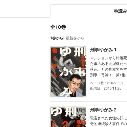
巻読
全10巻
1巻から
最新巻から
刑事ゆがみ 1
マンションから転落死
た事のある元泥棒だっ
落死、との見立てをす
刑事・弓神！！第1集
210
配信日：2016/11/25
刑事ゆがみ 2
殺害された女性の顔に
奇的連続殺人事件での