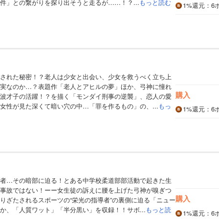
件」との繋がりを探り出そうと走るが……！？...
もっと読む
1%
還元
：6
された秘密！？老人は少女と出会い、少女を救うべく立ち上
実なのか…？表題作「老人とアヒルの夢」ほか、弓神に憧れ
購入
波才子の活躍！？を描く「モンダイ刑事の逆襲」、恋人の愛
女性が見た深くて暗い穴の中…「罪を作るもの」の、...
もっ
1%
還元
：6
者…その暗部に迫る！とある中学校柔道部部活動で起きた生
事故ではない！ーー女生徒の訴えに腰を上げた弓神が嗅ぎつ
購入
りざたされるスポーツの“栄光の指導者”の裏側に迫る「ニュー
か、「人質ワット」「半分黒い」を収録！！サボ...
もっと読
1%
還元
：6