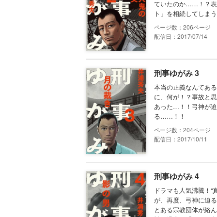
ていたのか……！？表
ト」を相続してしまう
206
配信日：2017/07/14
刑事ゆがみ 3
本当の正義なんてある
に、何が！？事故と思
あった…！！弓神が迫
る……！！
204
配信日：2017/10/11
刑事ゆがみ 4
ドラマも人気沸騰！“
が、再度、弓神に迫る
とある宗教団体が絡ん