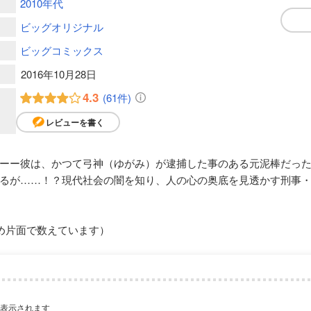
2010年代
ビッグオリジナル
ビッグコミックス
2016年10月28日
4.3
(61件)
レビューを書く
ーー彼は、かつて弓神（ゆがみ）が逮捕した事のある元泥棒だっ
るが……！？現代社会の闇を知り、人の心の奥底を見透かす刑事・
め片面で数えています）
が表示されます