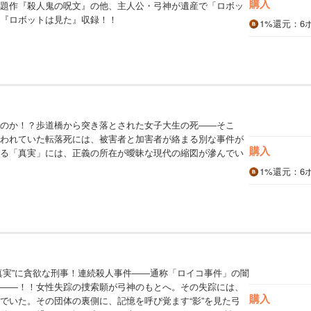
購入
題作『殺人鬼の呪文』の他、主人公・弓神が遺産で「ロボッ
『ロボットは見た』収録！！
1%
還元
：6
のか！？歩道橋から突き落とされた女子大生の死――そこ
われていた転落死には、被害者と加害者が絡まる別な事件が
購入
る「真実」には、正義の所在が曖昧な現代の縮図が滲んでい
1%
還元
：6
真実”に貪欲な刑事！連続殺人事件――通称「ロイコ事件」の闇
――！！女性失踪の捜索願が弓神のもとへ。その失踪には、
購入
でいた。その団体の裏側に、記憶を呼び覚ます“影”を見た弓