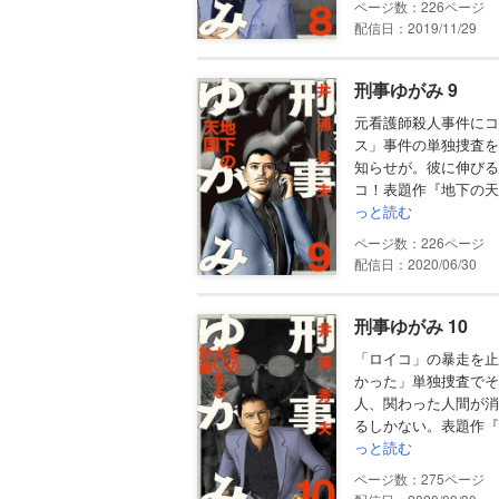
226
配信日：2019/11/29
刑事ゆがみ 9
元看護師殺人事件にコ
ス」事件の単独捜査を
知らせが。彼に伸びる
コ！表題作『地下の天
っと読む
226
配信日：2020/06/30
刑事ゆがみ 10
「ロイコ」の暴走を止
かった」単独捜査でそ
人、関わった人間が消
るしかない。表題作『
っと読む
275