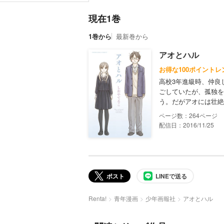
現在1巻
1巻から
最新巻から
アオとハル
お得な100ポイントレ
高校3年進級時、仲良
ごしていたが、孤独を
う。だがアオには壮絶
264
配信日：2016/11/25
ポスト
LINEで送る
Renta!
青年漫画
少年画報社
アオとハル