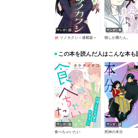
マンガ｜話
マンガ｜巻
ツノカクシ＜連載版＞
猫しか勝たん。
この本を読んだ人はこんな本も
マンガ｜話
マンガ｜話
食べちゃいたい
死神の本分