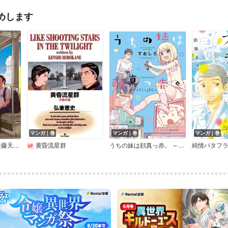
めします
マンガ｜巻
マンガ｜巻
マンガ｜巻
イメージ・ビデオ 後藤天泉作品集
黄昏流星群
うちの妹は顔真っ赤。 ～ゲームライフ365～
純情バタフ