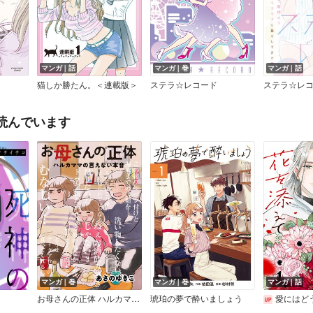
マンガ｜話
マンガ｜巻
マンガ｜話
猫しか勝たん。＜連載版＞
ステラ☆レコード
読んでいます
マンガ｜巻
マンガ｜巻
マンガ｜話
お母さんの正体 ハルカママの言えない本音
琥珀の夢で酔いましょう
愛にはどうぞ、