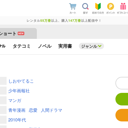
レンタル
55万冊
以上、購入
147万冊
以上配信中！
ショート
NEW
タテコミ
ノベル
実用書
ジャンル
しおやてるこ
少年画報社
マンガ
青年漫画
恋愛
人間ドラマ
2010年代