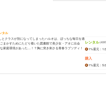
ンタル
しとクラスが別になってしまったハルオは、ぼっちな毎日を過
レンタル
(48
ごまかすためにたどり着いた図書館で美少女・アオに出会
な家庭環境があった…！？胸に突き刺さる青春ラプソディ！
1%
還元
：1
購入
1%
還元
：5