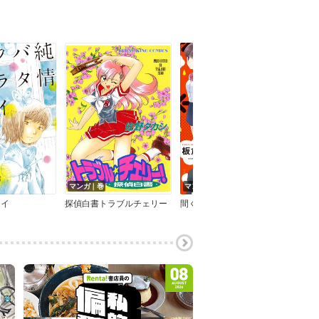
マンガ｜巻
マンガ｜巻
マン
ライ
探偵白書トラブルチェリー
間くんは選べない
マザ