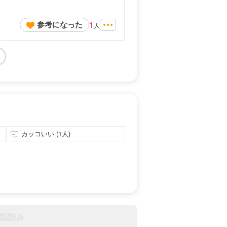
参考になった
1
人
カッコいい (1人)
話読み