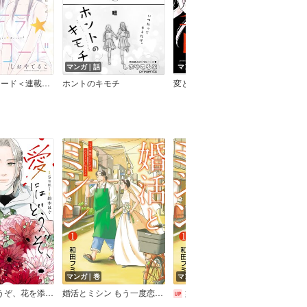
マンガ｜話
マンガ｜巻
マン
ステラ☆レコード＜連載版＞
ホントのキモチ
変と乱
タヌ
マンガ｜巻
マンガ｜話
花を添えて【単話】
婚活とミシン もう一度恋がしたいけどめんどくさい気もする
婚活とミシン もう一度恋がしたいけどめんどくさい気もする【分冊版】