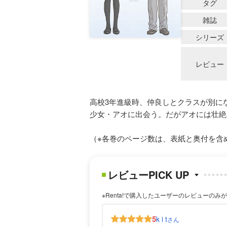
タグ
雑誌
シリーズ
レビュー
高校3年進級時、仲良しとクラスが別に
少女・アオに出会う。だがアオには壮絶
（※各巻のページ数は、表紙と奥付を含
レビューPICK UP
※Renta!で購入したユーザーのレビューのみ
5
k i t
さん