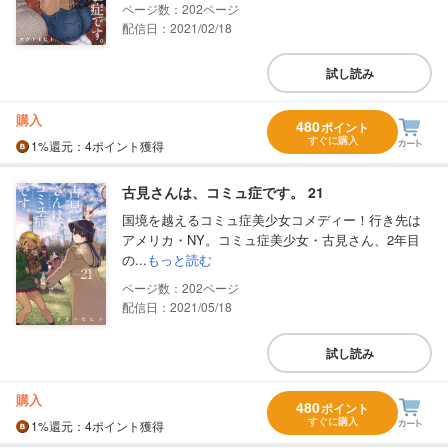
202
配信日：2021/02/18
試し読み
購入
480
ポイント
すぐに購入
1%
還元
：4ポイント獲得
古見さんは、コミュ症です。 21
国境を越えるコミュ症美少女コメディー！行き先は
アメリカ・NY。コミュ症美少女・古見さん、2年目
の...
もっと読む
202
配信日：2021/05/18
試し読み
購入
480
ポイント
すぐに購入
1%
還元
：4ポイント獲得