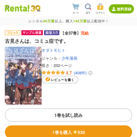
無料登録
レンタル
56万冊
以上、購入
146万冊
以上配信中！
【
全37巻
】
完結
古見さんは、コミュ症です。
オダトモヒト
ジャンル：
少年漫画
長さ：
202ページ
4.7
(408件)
レビューを書く
1巻を試し読み
1巻を購入
530