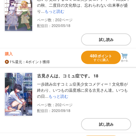
の秋、二度目の文化祭は、忘れられない出来事が盛
り...
もっと読む
202
配信日：2020/05/18
試し読み
購入
480
ポイント
すぐに購入
1%
還元
：4ポイント獲得
古見さんは、コミュ症です。 18
一歩踏み出すコミュ症美少女コメディー！文化祭が
終わり、いつもの温度感に戻る古見さん達。いつも
の日...
もっと読む
202
配信日：2020/09/18
試し読み