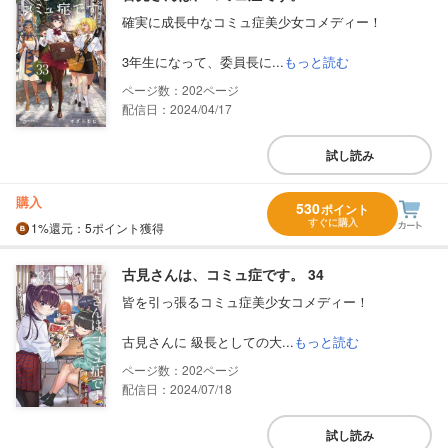
確実に成長中なコミュ症美少女コメディー！
3年生になって、委員長に...
もっと読む
202
配信日：2024/04/17
試し読み
購入
530
ポイント
すぐに購入
1%
還元
：5ポイント獲得
古見さんは、コミュ症です。 34
皆を引っ張るコミュ症美少女コメディー！
古見さんに 級長としての大...
もっと読む
202
配信日：2024/07/18
試し読み