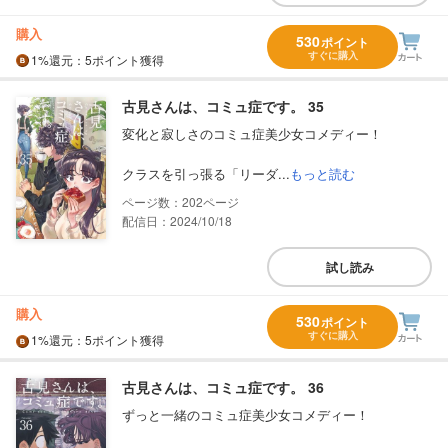
購入
530
ポイント
すぐに購入
1%
還元
：5ポイント獲得
古見さんは、コミュ症です。 35
変化と寂しさのコミュ症美少女コメディー！
クラスを引っ張る「リーダ...
もっと読む
202
配信日：2024/10/18
試し読み
購入
530
ポイント
すぐに購入
1%
還元
：5ポイント獲得
古見さんは、コミュ症です。 36
ずっと一緒のコミュ症美少女コメディー！