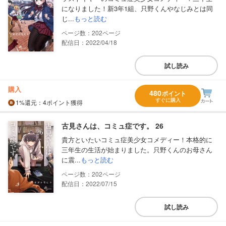
になりました！新3年1組、只野くんやなじみとは同
じ...
もっと読む
202
配信日：2022/04/18
試し読み
購入
480
ポイント
すぐに購入
1%
還元
：4ポイント獲得
古見さんは、コミュ症です。 26
貴方といたいコミュ症美少女コメディー！本格的に
三年生の生活が始まりました。只野くんのお母さん
に震...
もっと読む
202
配信日：2022/07/15
試し読み