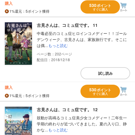
購入
530
ポイント
すぐに購入
1%
還元
：5ポイント獲得
古見さんは、コミュ症です。 11
中毒必至のコミュ症ヒロインコメディー！！ゴール
デンウィーク、古見さんは、家族旅行です。そこに
は偶...
もっと読む
202
配信日：2018/12/18
試し読み
購入
530
ポイント
すぐに購入
1%
還元
：5ポイント獲得
古見さんは、コミュ症です。 12
鼓動が高鳴るコミュ症美少女コメディー！二年生一
学期の終わりが近づいてきました。夏の入り口、静
かな...
もっと読む