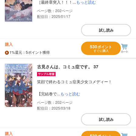
［最終章突入！！！...
もっと読む
202
配信日：2025/01/17
試し読み
購入
530
ポイント
すぐに購入
1%
還元
：5ポイント獲得
古見さんは、コミュ症です。 37
笑顔で終わるコミュ症美少女コメディー！
【完結巻で...
もっと読む
202
配信日：2025/03/18
試し読み
購入
530
ポイント