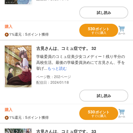
試し読み
購入
530
ポイント
すぐに購入
1%
還元
：5ポイント獲得
古見さんは、コミュ症です。 32
学級委員のコミュ症美少女コメディー！残り半分の
高校生活。最後の学級委員決めにて古見さん、手を
挙げ...
もっと読む
202
配信日：2024/01/18
試し読み
購入
530
ポイント
すぐに購入
1%
還元
：5ポイント獲得
古見さんは、コミュ症です。 33