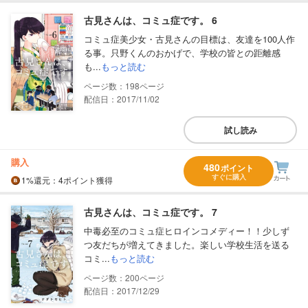
古見さんは、コミュ症です。 6
コミュ症美少女・古見さんの目標は、友達を100人作
る事。只野くんのおかげで、学校の皆との距離感
も...
もっと読む
198
配信日：2017/11/02
試し読み
購入
480
ポイント
すぐに購入
1%
還元
：4ポイント獲得
古見さんは、コミュ症です。 7
中毒必至のコミュ症ヒロインコメディー！！少しず
つ友だちが増えてきました。楽しい学校生活を送る
コミ...
もっと読む
200
配信日：2017/12/29