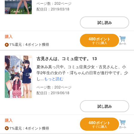
202
配信日：2019/03/18
試し読み
購入
480
ポイント
すぐに購入
1%
還元
：4ポイント獲得
古見さんは、コミュ症です。 13
夏休み真っ只中。コミュ症美少女・古見さんと、小
学2年生の女の子・澪ちゃんの日常が進行中です。少
し...
もっと読む
202
配信日：2019/06/18
試し読み
購入
480
ポイント
すぐに購入
1%
還元
：4ポイント獲得