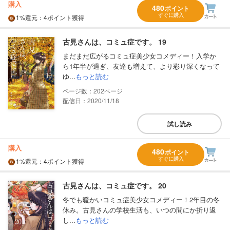
購入
480
ポイント
すぐに購入
1%
還元
：4ポイント獲得
古見さんは、コミュ症です。 19
まだまだ広がるコミュ症美少女コメディー！入学か
ら1年半が過ぎ、友達も増えて、より彩り深くなって
ゆ...
もっと読む
202
配信日：2020/11/18
試し読み
購入
480
ポイント
すぐに購入
1%
還元
：4ポイント獲得
古見さんは、コミュ症です。 20
冬でも暖かいコミュ症美少女コメディー！2年目の冬
休み。古見さんの学校生活も、いつの間にか折り返
し...
もっと読む