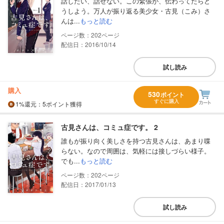
話したい、話せない。この緊張が、伝わってたらど
うしよう。万人が振り返る美少女・古見（こみ）さ
んは...
もっと読む
202
配信日：2016/10/14
試し読み
購入
530
ポイント
すぐに購入
1%
還元
：5ポイント獲得
古見さんは、コミュ症です。 2
誰もが振り向く美しさを持つ古見さんは、あまり喋
らない。なので周囲は、気軽には接しづらい様子。
でも...
もっと読む
202
配信日：2017/01/13
試し読み