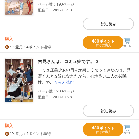
190
配信日：2017/06/30
試し読み
購入
480
ポイント
すぐに購入
1%
還元
：4ポイント獲得
古見さんは、コミュ症です。 5
コミュ症美少女の日常が楽しくなってきたのは、只
野くんと友達になれたから。心地良い二人の関係
性。で...
もっと読む
200
配信日：2017/07/28
試し読み
購入
480
ポイント
すぐに購入
1%
還元
：4ポイント獲得