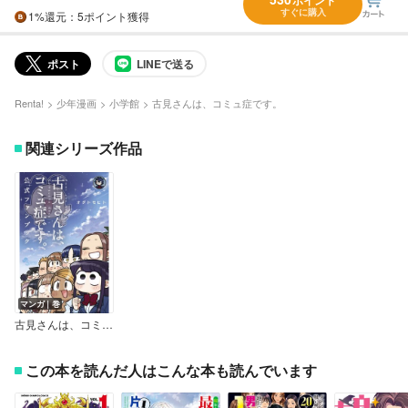
すぐに購入
1%
還元
：5ポイント獲得
ポスト
LINEで送る
Renta!
少年漫画
小学館
古見さんは、コミュ症です。
関連シリーズ作品
マンガ｜巻
古見さんは、コミュ症です。 公式ファンブック
この本を読んだ人はこんな本も読んでいます