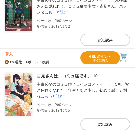
さんに誘われて、コミュ症美少女・古見さん、バレ
ンタ...
もっと読む
200
配信日：2018/06/22
試し読み
購入
480
ポイント
すぐに購入
1%
還元
：4ポイント獲得
古見さんは、コミュ症です。 10
中毒必至のコミュ症ヒロインコメディー！！3月、皆
と仲良くなれた一年生もあと少し。初めて感じる別
れ...
もっと読む
200
配信日：2018/10/05
試し読み