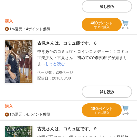
試し読み
購入
480
ポイント
すぐに購入
1%
還元
：4ポイント獲得
古見さんは、コミュ症です。 8
中毒必至のコミュ症ヒロインコメディー！！コミュ
症美少女・古見さん、初めての”修学旅行”が始まり
ま...
もっと読む
200
配信日：2018/03/30
試し読み
購入
480
ポイント
すぐに購入
1%
還元
：4ポイント獲得
古見さんは、コミュ症です。 9
中毒必至のコミュ症ヒロインコメディー！！尾根峰