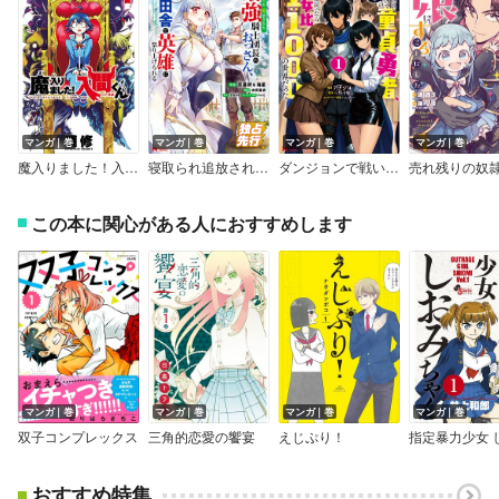
マンガ｜巻
マンガ｜巻
マンガ｜巻
マンガ｜巻
魔入りました！入間くん
寝取られ追放された最強騎士団長のおっさん、片田舎で英雄に祭り上げられる（コミック）
ダンジョンで戦い続けて20年の童貞勇者、地上に戻ったら男女比1：1000の世界だった（コミック）
この本に関心がある人におすすめします
マンガ｜巻
マンガ｜巻
マンガ｜巻
マンガ｜巻
双子コンプレックス
三角的恋愛の饗宴
えじぷり！
おすすめ特集