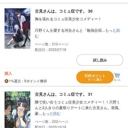
古見さんは、コミュ症です。 30
胸を張れるコミュ症美少女コメディー！
只野くんを愛する河合さんと「勉強合宿...
もっと読
む
210
配信日：2023/07/18
試し読み
購入
530
ポイント
すぐに購入
1%
還元
：5ポイント獲得
古見さんは、コミュ症です。 31
隣で笑い合うコミュ症美少女コメディー！！只野く
んと2人きりの夏祭りデートに来た古見さん。突風、
豪...
もっと読む
202
配信日：2023/10/18