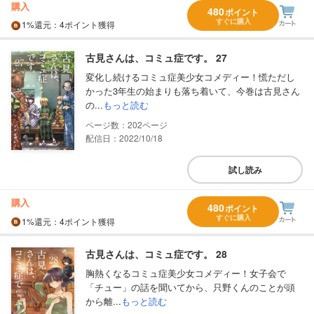
購入
480
ポイント
すぐに購入
1%
還元
：4ポイント獲得
古見さんは、コミュ症です。 27
変化し続けるコミュ症美少女コメディー！慌ただし
かった3年生の始まりも落ち着いて、今巻は古見さん
の...
もっと読む
202
配信日：2022/10/18
試し読み
購入
480
ポイント
すぐに購入
1%
還元
：4ポイント獲得
古見さんは、コミュ症です。 28
胸熱くなるコミュ症美少女コメディー！女子会で
「チュー」の話を聞いてから、只野くんのことが頭
から離...
もっと読む