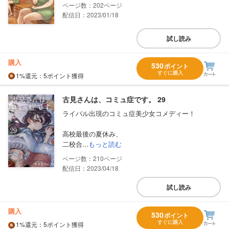
202
配信日：2023/01/18
試し読み
購入
530
ポイント
すぐに購入
1%
還元
：5ポイント獲得
古見さんは、コミュ症です。 29
ライバル出現のコミュ症美少女コメディー！
高校最後の夏休み、
二校合...
もっと読む
210
配信日：2023/04/18
試し読み
購入
530
ポイント
すぐに購入
1%
還元
：5ポイント獲得