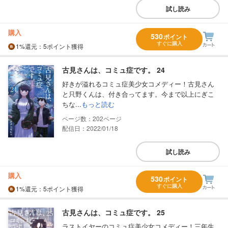
試し読み
購入
530
ポイント
すぐに購入
1%
還元
：5ポイント獲得
古見さんは、コミュ症です。 24
好きが溢れるコミュ症美少女コメディー！古見さん
と只野くんは、付き合ってます。今まで以上にぎこ
ちな...
もっと読む
202
配信日：2022/01/18
試し読み
購入
530
ポイント
すぐに購入
1%
還元
：5ポイント獲得
古見さんは、コミュ症です。 25
ラストイヤーのコミュ症美少女コメディー！三年生