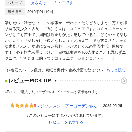
古見さんは、コミュ症です。
シリーズ
2016年9月16日
紙初版日
話したい、話せない。この緊張が、伝わってたらどうしよう。万人が振
り返る美少女・古見（こみ）さんは、コミュ症です。コミュニケーショ
ンがとても苦手で、周囲は近寄りがたく感じている？「どうやって話し
かけよう」「話しかけた後どうしよう」と考えてしまう古見さん。そん
な古見さんと、友達になった只野（ただの）くんの学園生活、開校で
す！！心も指先も震えるけど、目標は友達を100人作ること！思わずニ
ヤニヤ、でもたまに胸をつくコミュニケーションコメディー！！
（※各巻のページ数は、表紙と奥付を含め片面で数えてい...
もっと読む
レビューPICK UP
※Renta!で購入したユーザーのレビューのみが表示されます
5
マジソンスクエアーガーデン
2025-05-25
さん
※このレビューにネタバレが含まれています。
レビューを表示する