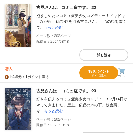
古見さんは、コミュ症です。 22
抱きしめたいコミュ症美少女コメディー！ドキドキ
しながら、初のNYを回る古見さん。二つの街を繋ぐ
ブ...
もっと読む
202
配信日：2021/08/18
試し読み
購入
480
ポイント
すぐに購入
1%
還元
：4ポイント獲得
古見さんは、コミュ症です。 23
好きを伝えるコミュ症美少女コメディー！2月14日が
やってきました。屋上。伝説の木の下。校舎裏。
今...
もっと読む
202
配信日：2021/10/18