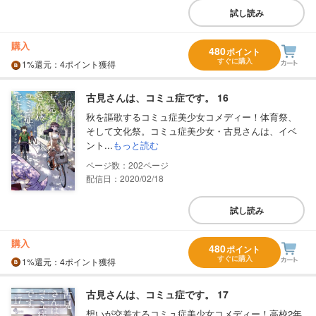
試し読み
購入
480
ポイント
すぐに購入
1%
還元
：4ポイント獲得
古見さんは、コミュ症です。 16
秋を謳歌するコミュ症美少女コメディー！体育祭、
そして文化祭。コミュ症美少女・古見さんは、イベ
ント...
もっと読む
202
配信日：2020/02/18
試し読み
購入
480
ポイント
すぐに購入
1%
還元
：4ポイント獲得
古見さんは、コミュ症です。 17
想いが交差するコミュ症美少女コメディー！高校2年