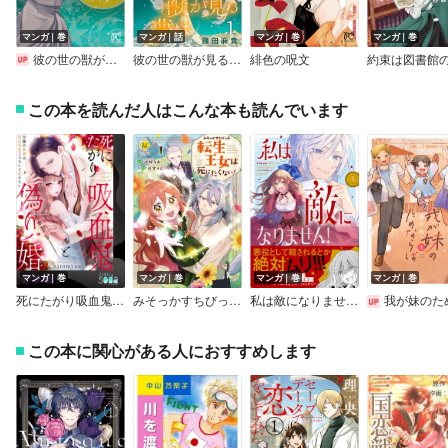
マンガ｜巻
マンガ｜話
マンガ｜巻
マンガ｜巻
彼の世の獣が見る夢は
彼の世の獣が見る夢は（話売り）
緋色の呪文
この本を読んだ人はこんな本も読んでいます
マンガ｜巻
マンガ｜巻
マンガ｜巻
マンガ｜巻
死にたがり吸血鬼と偽り婚～令嬢の執事は相思相愛じゃないと殺せない～【合本版】
みそっかすちびっ子転生王女は死にたくない！
私は敵になりません！ 悪の魔術師に転生したけど、死ぬのはごめんなのでシナリオに逆らって生き延びます
我が妹のためならば【電子限定特典
この本に関心がある人におすすめします