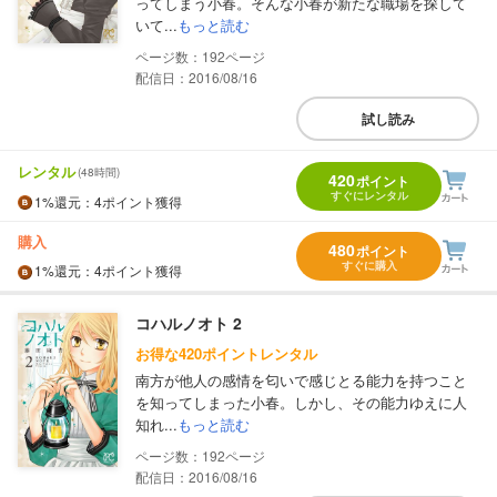
ってしまう小春。そんな小春が新たな職場を探して
いて...
もっと読む
192
配信日：2016/08/16
試し読み
レンタル
(48時間)
420
ポイント
すぐにレンタル
1%
還元
：4ポイント獲得
購入
480
ポイント
すぐに購入
1%
還元
：4ポイント獲得
コハルノオト 2
お得な420ポイントレンタル
南方が他人の感情を匂いで感じとる能力を持つこと
を知ってしまった小春。しかし、その能力ゆえに人
知れ...
もっと読む
192
配信日：2016/08/16