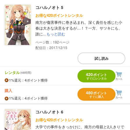
コハルノオト 5
お得な420ポイントレンタル
南方が傷害事件に巻き込まれ、深く責任を感じた小
春は大きな決意をするが…！？一方、サツキにも、
誰に...
もっと読む
192
配信日：2017/12/15
試し読み
レンタル
(48時間)
420
ポイント
すぐにレンタル
1%
還元
：4ポイント獲得
購入
480
ポイント
すぐに購入
1%
還元
：4ポイント獲得
コハルノオト 6
お得な420ポイントレンタル
大学での事件をきっかけに、南方の母親と2人きりで