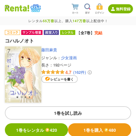
無料登録
レンタル
55万冊
以上、購入
147万冊
以上配信中！
【
全7巻
】
完結
コハルノオト
藤田麻貴
ジャンル：
少女漫画
長さ：
192ページ
4.7
(162件)
レビューを書く
1巻を試し読み
1巻をレンタル
420
1巻を購入
480