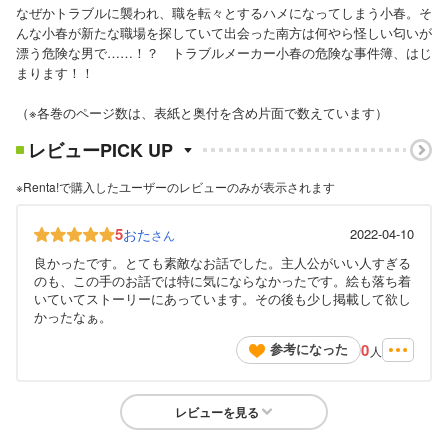
なぜかトラブルに襲われ、職を転々とするハメになってしまう小春。そ
んな小春が新たな職場を探していて出会った南方は何やら怪しい匂いが
漂う危険な男で……！？ トラブルメーカー小春の危険な事件簿、はじ
まります！！
（※各巻のページ数は、表紙と奥付を含め片面で数えています）
レビューPICK UP
※Renta!で購入したユーザーのレビューのみが表示されます
5
おた
2022-04-10
さん
良かったです。とても素敵なお話でした。主人公がいい人すぎる
のも、この手のお話では特に気にならなかったです。絵も落ち着
いていてストーリーにあっています。その後も少し掲載して欲し
かったなぁ。
0
参考になった
人
レビューを見る