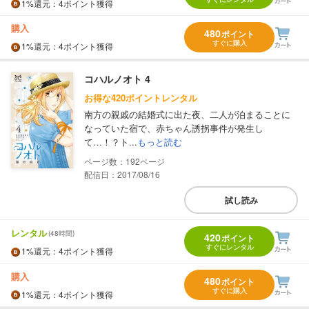
1%
還元
：4ポイント獲得
購入
480
ポイント
すぐに購入
1%
還元
：4ポイント獲得
コハルノオト 4
お得な420ポイントレンタル
南方の親戚の結婚式に出た夜、二人が泊まることに
なっていた宿で、赤ちゃん誘拐事件が発生し
て…！？ト...
もっと読む
192
配信日：2017/08/16
試し読み
レンタル
(48時間)
420
ポイント
すぐにレンタル
1%
還元
：4ポイント獲得
購入
480
ポイント
すぐに購入
1%
還元
：4ポイント獲得