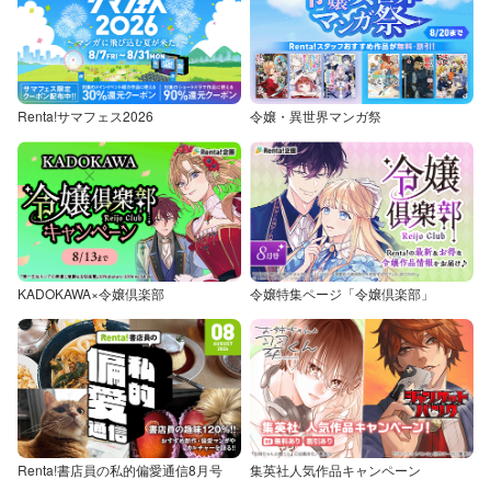
Renta!サマフェス2026
令嬢・異世界マンガ祭
KADOKAWA×令嬢倶楽部
令嬢特集ページ「令嬢倶楽部」
Renta!書店員の私的偏愛通信8月号
集英社人気作品キャンペーン