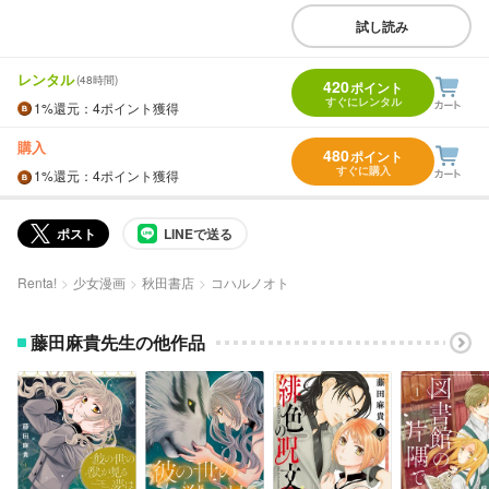
試し読み
レンタル
(48時間)
420
ポイント
すぐにレンタル
1%
還元
：4ポイント獲得
購入
480
ポイント
すぐに購入
1%
還元
：4ポイント獲得
ポスト
LINEで送る
Renta!
少女漫画
秋田書店
コハルノオト
藤田麻貴先生の他作品