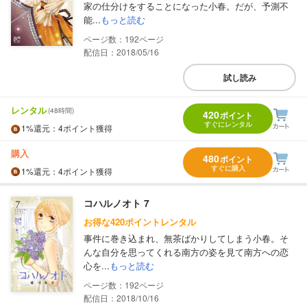
家の仕分けをすることになった小春。だが、予測不
能...
もっと読む
192
配信日：2018/05/16
試し読み
レンタル
(48時間)
420
ポイント
すぐにレンタル
1%
還元
：4ポイント獲得
購入
480
ポイント
すぐに購入
1%
還元
：4ポイント獲得
コハルノオト 7
お得な420ポイントレンタル
事件に巻き込まれ、無茶ばかりしてしまう小春。そ
んな自分を思ってくれる南方の姿を見て南方への恋
心を...
もっと読む
192
配信日：2018/10/16