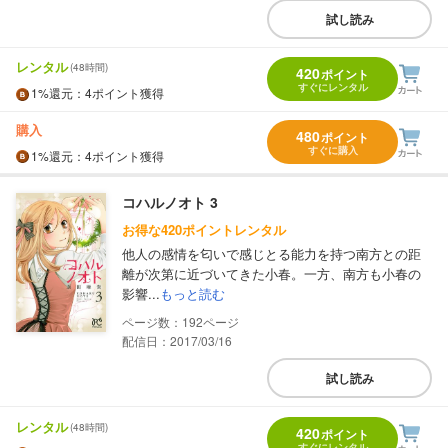
試し読み
レンタル
(48時間)
420
ポイント
すぐにレンタル
1%
還元
：4ポイント獲得
購入
480
ポイント
すぐに購入
1%
還元
：4ポイント獲得
コハルノオト 3
お得な420ポイントレンタル
他人の感情を匂いで感じとる能力を持つ南方との距
離が次第に近づいてきた小春。一方、南方も小春の
影響...
もっと読む
192
配信日：2017/03/16
試し読み
レンタル
(48時間)
420
ポイント
すぐにレンタル