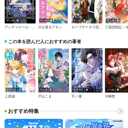
マンガ｜巻
マンガ｜巻
マンガ｜巻
マンガ｜巻
アンティケール・メモワール～曰く憑き取扱骨董品店～
川を渡るアタシ
セーブデータで恋をしてみた
この本を読んだ人におすすめの著者
タテコミ｜話
マンガ｜話
タテコミ｜話
ノベル｜巻
上原誠
戸山こま
天ノ瀬
川崎悠
おすすめ特集