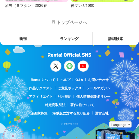
沼男（ヌマダン）2026春
神マンガ1000
トップページへ
新刊
ランキング
詳細検索
Renta!について
ヘルプ
Q&A
お問い合わせ
作品リクエスト
ご意見ボックス
メールマガジン
アフィリエイト
利用規約
個人情報保護ポリシー
特定商取引法
著作権について
漫画家募集
海賊版に対する取り組み
運営会社
© PAPYLESS