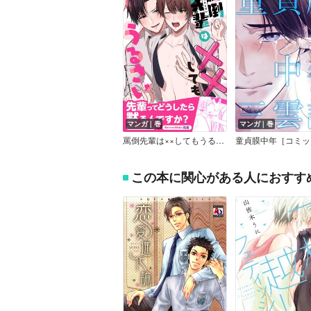
マンガ｜巻
マンガ｜巻
罵倒先輩は××してもうるさい【単行本版（限定描き下ろし付き）】
この本に関心がある人におすす