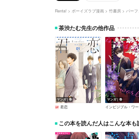
Renta!
ボーイズラブ漫画
竹書房
パーフ
茶渋たむ先生の他作品
マンガ｜巻
マンガ｜巻
君恋
インビジブル・ワー
この本を読んだ人はこんな本も