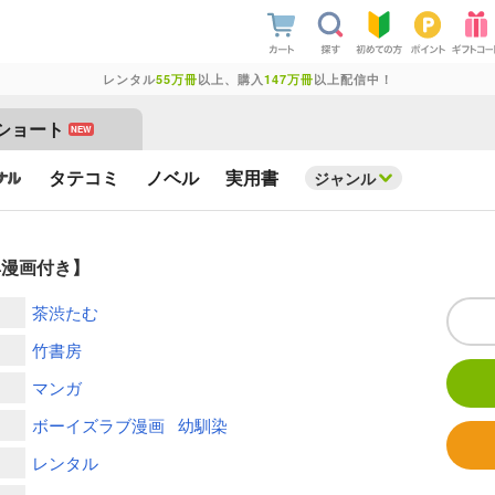
レンタル
55万冊
以上、購入
147万冊
以上配信中！
ショート
NEW
タテコミ
ノベル
実用書
ジャンル
典漫画付き】
茶渋たむ
竹書房
マンガ
ボーイズラブ漫画
幼馴染
レンタル