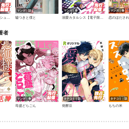
マンガ｜話
マンガ｜巻
マンガ｜巻
一枚越しフェティッシュ【限定漫画付き】
嘘つきと僕と
溺愛カタルシス【電子限定描き下ろし漫画付き】
恋のほださ
著者
マンガ｜巻
タテコミ｜話
タテコミ｜話
苺盛どらごん
発酵豆
もちの米