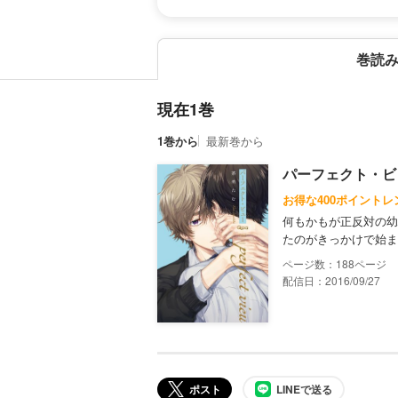
巻読
現在1巻
1巻から
最新巻から
パーフェクト・ビ
お得な400ポイントレ
何もかもが正反対の幼
たのがきっかけで始ま
188
配信日：2016/09/27
ポスト
LINEで送る