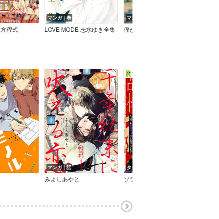
マンガ｜巻
マンガ｜話
マン
れ方程式
LOVE MODE 志水ゆき全集
僕が歩く君の軌跡 番外編
マンガ｜話
タテコミ｜話
マン
みよしあやと
ソラ子
サツ