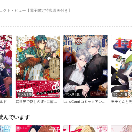
ェクト・ビュー【電子限定特典漫画付き】
マンガ｜巻
マンガ｜話
マンガ｜巻
ルド
異世界で愛しの彼♂に寵愛されちゃう BLアンソロジー
LatteComi コミックアンソロジー【BL】（単話版） 恋と指切り
王子くんと
読んでいます