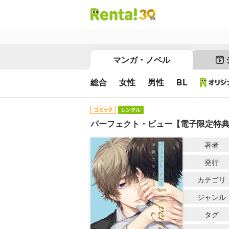
マンガ・ノベル
総合
女性
男性
BL
パーフェクト・ビュー【電子限定特
著者
発行
カテゴリ
ジャンル
タグ