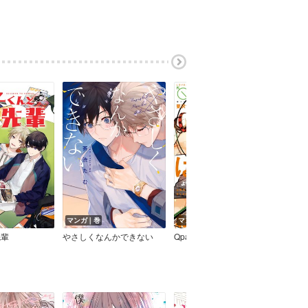
マンガ｜巻
マンガ｜巻
マン
先輩
やさしくなんかできない
Qpano Summer 2017