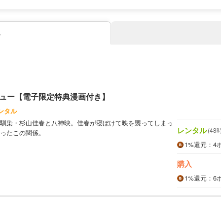
み
ュー【電子限定特典漫画付き】
ンタル
馴染・杉山佳春と八神映。佳春が寝ぼけて映を襲ってしまっ
レンタル
(48
ったこの関係。
1%
還元
：4
購入
1%
還元
：6