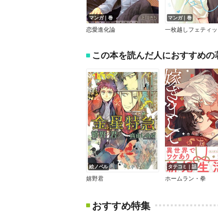
マンガ｜巻
マンガ｜巻
恋愛進化論
この本を読んだ人におすすめの
絵ノベル
タテコミ｜話
嬉野君
ホームラン・拳
おすすめ特集