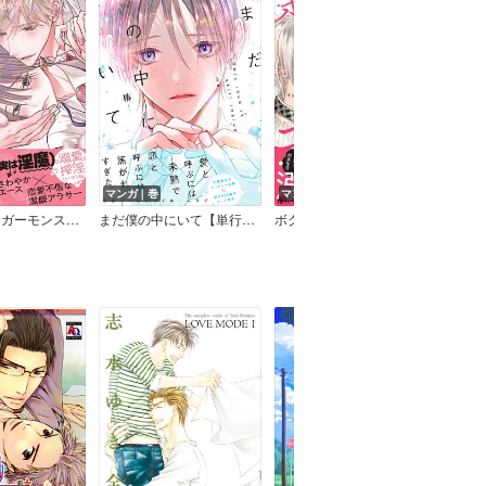
マンガ｜巻
マンガ｜巻
マン
いびつなシュガーモンスター【電子限定特典マンガ付き】
まだ僕の中にいて【単行本版】（電子限定特典マンガ付き）
ボクらの可愛いニンゲンさま 【Renta！限定特典付き】