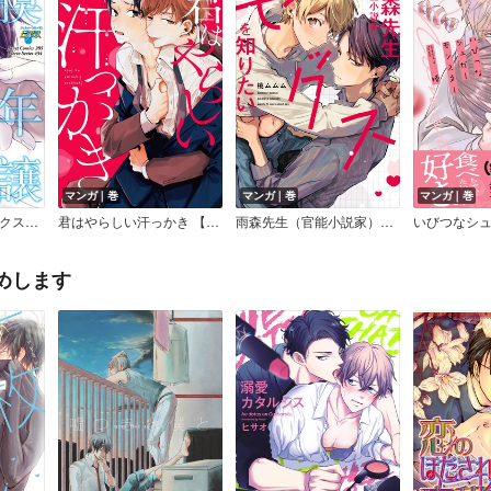
マンガ｜巻
マンガ｜巻
マンガ｜巻
童貞膜中年［コミックス版］
君はやらしい汗っかき 【電子限定特典ペーパー付き】
雨森先生（官能小説家）はセックスを知りたい【単行本版】【Renta！限定特典＆電子限定描き下ろし漫画付】
めします