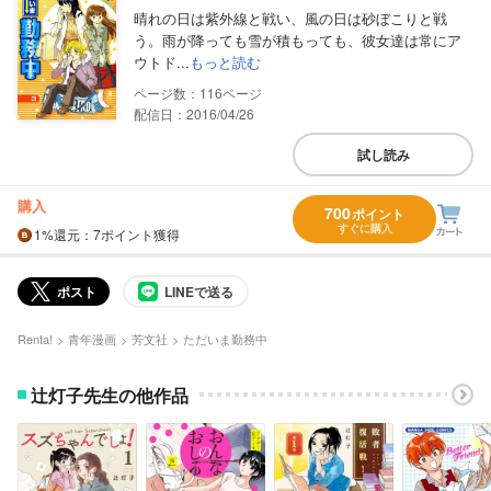
晴れの日は紫外線と戦い、風の日は砂ぼこりと戦
う。雨が降っても雪が積もっても、彼女達は常にア
ウトド...
もっと読む
116
配信日：2016/04/26
試し読み
購入
700
ポイント
すぐに購入
1%
還元
：7ポイント獲得
ポスト
LINEで送る
Renta!
青年漫画
芳文社
ただいま勤務中
辻灯子先生の他作品