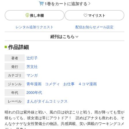
1巻をカートに追加する
推し本棚
マイリスト
レンタル追加リクエスト
配信お知らせメール設定
続刊はこちら
作品詳細
辻灯子
著者
芳文社
発行
マンガ
カテゴリ
青年漫画
コメディ
お仕事
４コマ漫画
ジャンル
2000年代
年代
まんがタイムコミックス
レーベル
晴れの日は紫外線と戦い、風の日は砂ぼこりと戦う。雨が降っても雪が
積もっても、彼女達は常にアウトドア！ 読めばアナタも救われる、そ
んなケナゲな女性警備士の物語。共感満載、笑い満載のワーキングコメ