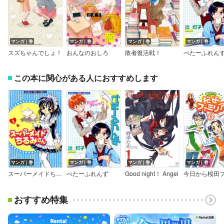
マンガ｜巻
マンガ｜巻
マンガ｜巻
マンガ｜巻
スズちゃんでしょ！
おんなのおしろ
敗者復活戦！
べたーふれん
この本に関心がある人におすすめします
マンガ｜巻
マンガ｜巻
マンガ｜巻
マンガ｜巻
スーパーメイドちるみさん
べたーふれんず
Good night！ Angel
おすすめ特集