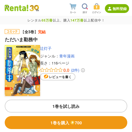
無料登録
レンタル
55万冊
以上、購入
147万冊
以上配信中！
【
全3巻
】
完結
ただいま勤務中
辻灯子
ジャンル：
青年漫画
長さ：
116ページ
0.0
(2件)
レビューを書く
1巻を試し読み
1巻を購入
700