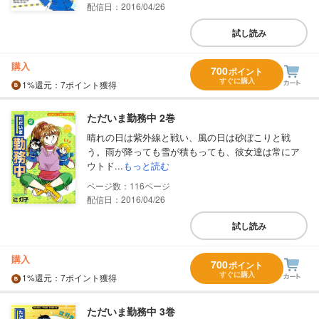
配信日：2016/04/26
試し読み
購入
700
ポイント
すぐに購入
1%
還元
：7ポイント獲得
ただいま勤務中 2巻
晴れの日は紫外線と戦い、風の日は砂ぼこりと戦
う。雨が降っても雪が積もっても、彼女達は常にア
ウトド...
もっと読む
116
配信日：2016/04/26
試し読み
購入
700
ポイント
すぐに購入
1%
還元
：7ポイント獲得
ただいま勤務中 3巻