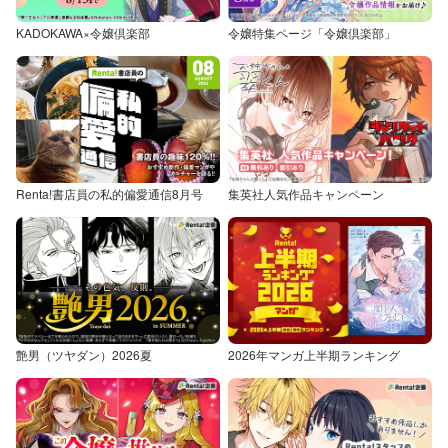
KADOKAWA×令嬢倶楽部
令嬢特集ページ「令嬢倶楽部」
Renta!書店員の私的偏愛通信8月号
集英社人気作品キャンペーン
艶男（ツヤダン）2026夏
2026年マンガ上半期ランキング