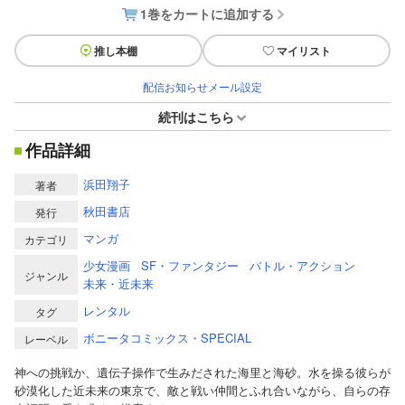
1巻をカートに追加する
推し本棚
マイリスト
配信お知らせメール設定
続刊はこちら
作品詳細
浜田翔子
著者
秋田書店
発行
マンガ
カテゴリ
少女漫画
SF・ファンタジー
バトル・アクション
ジャンル
未来・近未来
レンタル
タグ
ボニータコミックス・SPECIAL
レーベル
神への挑戦か、遺伝子操作で生みだされた海里と海砂。水を操る彼らが
砂漠化した近未来の東京で、敵と戦い仲間とふれ合いながら、自らの存