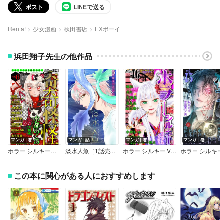
ポスト
LINEで送る
Renta!
少女漫画
秋田書店
EXボーイ
浜田翔子先生の他作品
マンガ｜巻
マンガ｜話
マンガ｜巻
マンガ｜巻
ホラー シルキー増刊 奇奇怪怪 Vol.6
淡水人魚［1話売り］
ホラー シルキー Vol.46
この本に関心がある人におすすめします