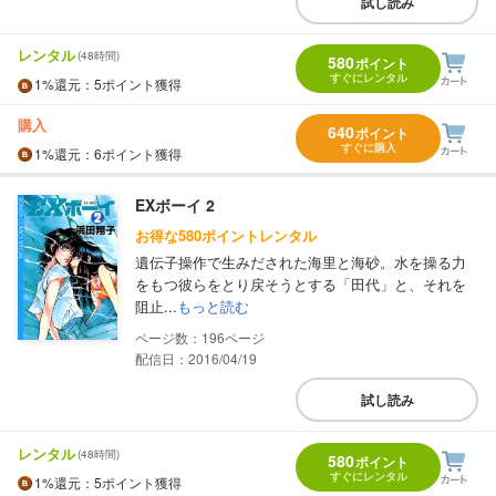
試し読み
レンタル
(48時間)
580
ポイント
すぐにレンタル
1%
還元
：5ポイント獲得
購入
640
ポイント
すぐに購入
1%
還元
：6ポイント獲得
EXボーイ 2
お得な580ポイントレンタル
遺伝子操作で生みだされた海里と海砂。水を操る力
をもつ彼らをとり戻そうとする「田代」と、それを
阻止...
もっと読む
196
配信日：2016/04/19
試し読み
レンタル
(48時間)
580
ポイント
すぐにレンタル
1%
還元
：5ポイント獲得