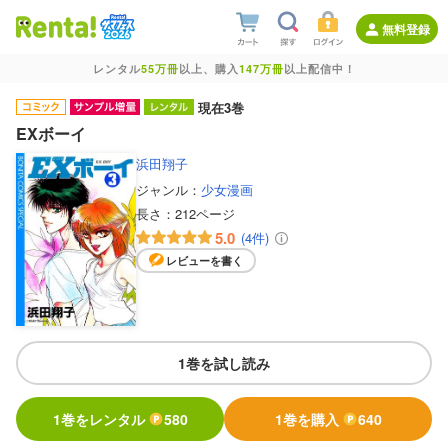
無料登録
レンタル
55万冊
以上、購入
147万冊
以上配信中！
現在3巻
EXボーイ
浜田翔子
ジャンル：
少女漫画
長さ：
212ページ
5.0
(4件)
レビューを書く
1巻を試し読み
1巻をレンタル
580
1巻を購入
640