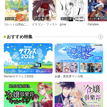
マンガ｜巻
マンガ｜巻
マンガ｜話
マンガ｜巻
コレットは死ぬことにした
ドラゴン・フィスト
grow
Fairytale
おすすめ特集
Renta!サマフェス2026
令嬢・異世界マンガ祭