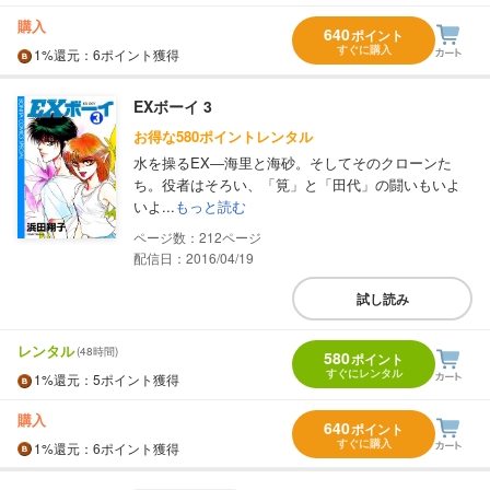
購入
640
ポイント
すぐに購入
1%
還元
：6ポイント獲得
EXボーイ 3
お得な580ポイントレンタル
水を操るEX―海里と海砂。そしてそのクローンた
ち。役者はそろい、「筧」と「田代」の闘いもいよ
いよ...
もっと読む
212
配信日：2016/04/19
試し読み
レンタル
(48時間)
580
ポイント
すぐにレンタル
1%
還元
：5ポイント獲得
購入
640
ポイント
すぐに購入
1%
還元
：6ポイント獲得