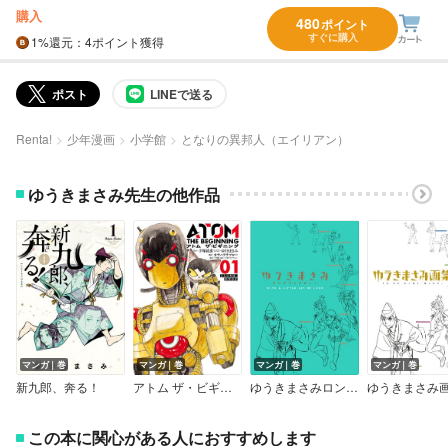
購入
480
ポイント
すぐに購入
1%
還元
：4ポイント獲得
ポスト
LINEで送る
Renta!
少年漫画
小学館
となりの異邦人（エイリアン）
ゆうきまさみ先生の他作品
マンガ｜巻
マンガ｜巻
マンガ｜巻
マンガ｜巻
新九郎、奔る！
アトム ザ・ビギニング
ゆうきまさみロングインタビュー WITH A LITTLE BIT OF LUCK
この本に関心がある人におすすめします