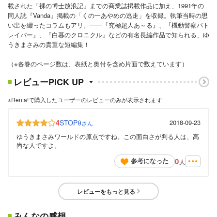
載された「裸の博士放浪記」までの商業誌掲載作品に加え、1991年の
同人誌『Vanda』掲載の「くの一あやめの逃走」を収録。執筆当時の思
い出を綴ったコラムもアリ。――『究極超人あ～る』、『機動警察パト
レイバー』、『白暮のクロニクル』などの有名長編作品で知られる、ゆ
うきまさみの貴重な短編集！
（※各巻のページ数は、表紙と奥付を含め片面で数えています）
レビューPICK UP
※Renta!で購入したユーザーのレビューのみが表示されます
4
STOPθ
2018-09-23
さん
ゆうきまさみワールドの原点ですね。この面白さが判る人は、高
尚な人ですよ。
0
参考になった
人
レビューをもっと見る
みんなの感想