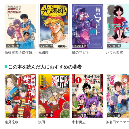
マンガ｜巻
マンガ｜巻
マンガ｜巻
マンガ｜巻
高橋留美子傑作短編集〔るーみっく・わーるどスペシャル〕
光路郎
鐡のマビト
いつも美空
この本を読んだ人におすすめの著者
マンガ｜巻
マンガ｜巻
マンガ｜話
マンガ｜巻
逸見兎歌
沢田一
中村勇志
斧名田マニマ