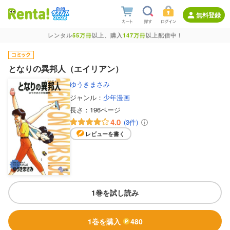
無料登録
レンタル
55万冊
以上、購入
147万冊
以上配信中！
となりの異邦人（エイリアン）
ゆうきまさみ
ジャンル：
少年漫画
長さ：
196ページ
4.0
(3件)
レビューを書く
1巻を試し読み
1巻を購入
480