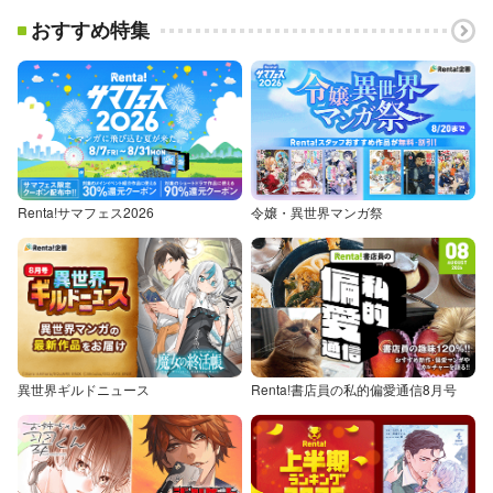
おすすめ特集
Renta!サマフェス2026
令嬢・異世界マンガ祭
異世界ギルドニュース
Renta!書店員の私的偏愛通信8月号