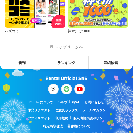
バズコミ
神マンガ1000
トップページへ
新刊
ランキング
詳細検索
Renta!について
ヘルプ
Q&A
お問い合わせ
作品リクエスト
ご意見ボックス
メールマガジン
アフィリエイト
利用規約
個人情報保護ポリシー
特定商取引法
著作権について