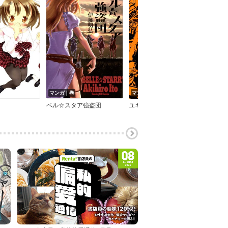
マンガ｜巻
マンガ｜巻
マン
ベル☆スタア強盗団
ユキオ
言解