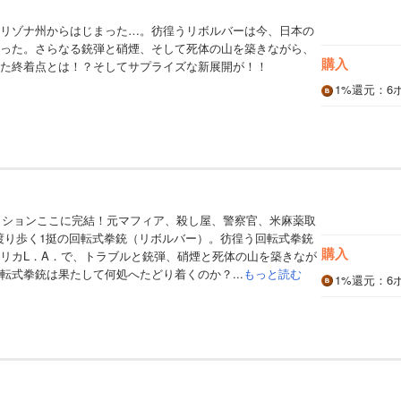
リゾナ州からはじまった…。彷徨うリボルバーは今、日本の
った。さらなる銃弾と硝煙、そして死体の山を築きながら、
購入
た終着点とは！？そしてサプライズな新展開が！！
1%
還元
：6
クションここに完結！元マフィア、殺し屋、警察官、米麻薬取
を渡り歩く1挺の回転式拳銃（リボルバー）。彷徨う回転式拳銃
購入
リカL．A．で、トラブルと銃弾、硝煙と死体の山を築きなが
転式拳銃は果たして何処へたどり着くのか？...
もっと読む
1%
還元
：6