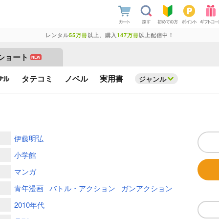
レンタル
55万冊
以上、購入
147万冊
以上配信中！
ショート
NEW
タテコミ
ノベル
実用書
ジャンル
伊藤明弘
小学館
マンガ
青年漫画
バトル・アクション
ガンアクション
2010年代