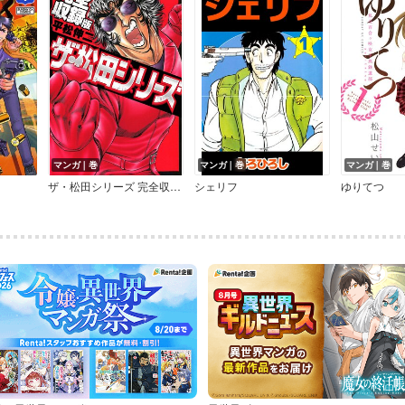
マンガ｜巻
マンガ｜巻
マンガ｜巻
ザ・松田シリーズ 完全収録版
シェリフ
ゆりてつ