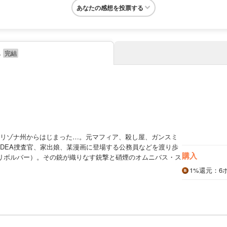
あなたの感想を投票する
み
リゾナ州からはじまった…。元マフィア、殺し屋、ガンスミ
DEA捜査官、家出娘、某漫画に登場する公務員などを渡り歩
購入
リボルバー）。その銃が織りなす銃撃と硝煙のオムニバス・ス
1%
還元
：6