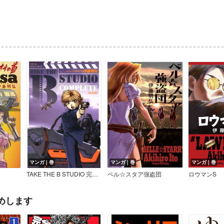
マンガ｜巻
マンガ｜巻
マンガ｜巻
TAKE THE B STUDIO 完全版
ベル☆スタア強盗団
ロウマンS
めします