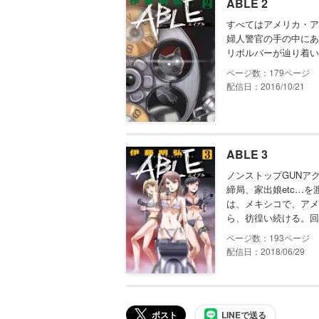
ABLE 2
すべてはアメリカ・ア
婦人警官の手の中にあ
リボルバーが辿り着い
179
配信日：2016/10/21
ABLE 3
ノンストップGUNア
締局、家出娘etc…
は、メキシコで、アメ
ら、彷徨い続ける。回
193
配信日：2018/06/29
ポスト
LINEで送る