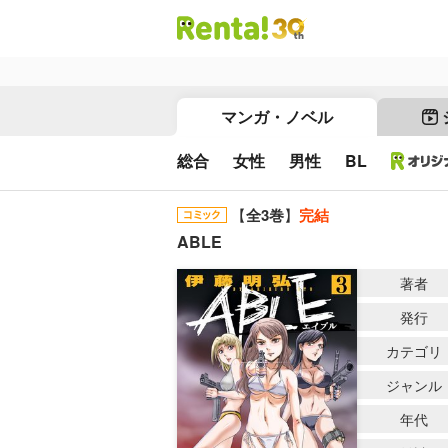
マンガ・ノベル
総合
女性
男性
BL
【
全3巻
】
完結
ABLE
著者
発行
カテゴリ
ジャンル
年代