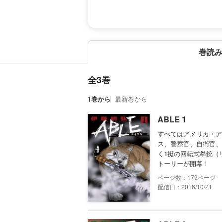
巻読
全3巻
1巻から
最新巻から
ABLE 1
すべてはアメリカ・ア
ス、警察官、自衛官、
く1挺の回転式拳銃（
トーリーが開幕！
179
配信日：2016/10/21