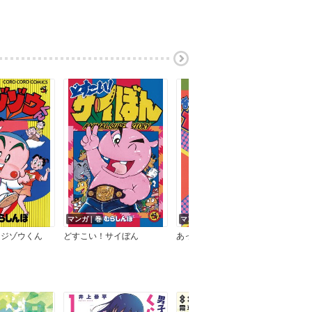
マンガ｜巻
マンガ｜巻
マン
コジゾウくん
どすこい！サイぼん
あっぱれメガバカBoys
バー