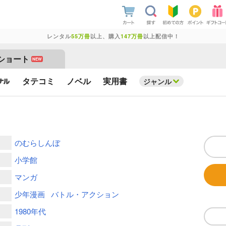
レンタル
55万冊
以上、購入
147万冊
以上配信中！
ショート
NEW
タテコミ
ノベル
実用書
ジャンル
のむらしんぼ
小学館
マンガ
少年漫画
バトル・アクション
1980年代