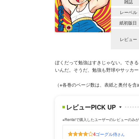
雑誌
レーベル
紙初版日
レビュー
ぼくだって勉強はすきじゃない。できる
いんだ。そうだ、勉強も野球やサッカー
（※各巻のページ数は、表紙と奥付を含
レビューPICK UP
※Renta!で購入したユーザーのレビューのみ
4
ゴーグル侍
さん