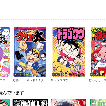
マンガ｜巻
マンガ｜巻
マンガ｜巻
みんなで空気読み。コロコロコミックVer．
超熱ゲームキッド！！クリエイ太
男トラゴロウ
ほっとけ！
読んでいます