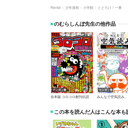
Renta!
少年漫画
小学館
とどろけ！一番
のむらしんぼ先生の他作品
マンガ｜巻
マンガ｜巻
合本版 コロコロ創刊伝説
この本を読んだ人はこんな本も