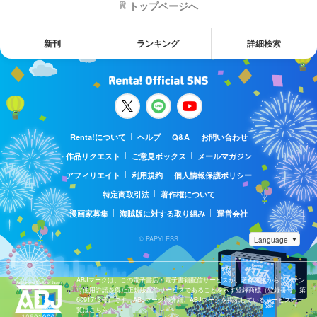
トップページへ
新刊
ランキング
詳細検索
Renta!について
ヘルプ
Q&A
お問い合わせ
作品リクエスト
ご意見ボックス
メールマガジン
アフィリエイト
利用規約
個人情報保護ポリシー
特定商取引法
著作権について
漫画家募集
海賊版に対する取り組み
運営会社
© PAPYLESS
ABJマークは、この電子書店・電子書籍配信サービスが、著作権者からコンテン
ツ使用許諾を得た正規版配信サービスであることを示す登録商標（登録番号 第
6091713号）です。ABJマークの詳細、ABJマークを掲示しているサービスの一
覧はこちら。