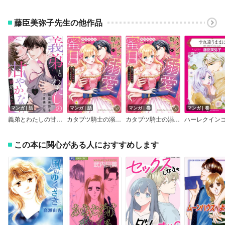
藤臣美弥子先生の他作品
マンガ｜話
マンガ｜話
マンガ｜巻
マンガ｜巻
義弟とわたしの甘やかな…溺愛インモラル
カタブツ騎士の溺愛蜜月～強がり若奥様は甘くとろける～【分冊版】
カタブツ騎士の溺愛蜜月～強がり若奥様は甘くとろける～
この本に関心がある人におすすめします