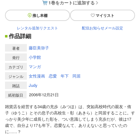
1巻をカートに追加する
推し本棚
マイリスト
レンタル追加リクエスト
配信お知らせメール設定
作品詳細
藤臣美弥子
著者
小学館
発行
マンガ
カテゴリ
女性漫画
恋愛
年下
同居
ジャンル
Judy
雑誌
2006年12月21日
紙初版日
雑貨店を経営する34歳の充歩（みつほ）は、突如高校時代の親友・侑
子（ゆうこ）とその息子の高校生・彰（あきら）と同居することに。す
っかり美少年に成長した彰を、つい意識してしまう充歩だが、彼は17
歳で、自分より17も年下。恋愛なんて、ありえないと思っていたの
に……？