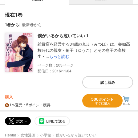
現在1巻
1巻から
最新巻から
僕がいるから泣いていい 1
雑貨店を経営する34歳の充歩（みつほ）は、突如高
校時代の親友・侑子（ゆうこ）とその息子の高校
生・...
もっと読む
203
配信日：2016/11/04
試し読み
購入
500
ポイント
すぐに購入
1%
還元
：5ポイント獲得
ポスト
LINEで送る
Renta!
女性漫画
小学館
僕がいるから泣いていい