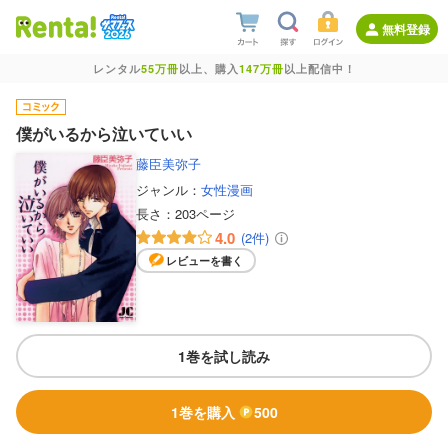
無料登録
レンタル
55万冊
以上、購入
147万冊
以上配信中！
僕がいるから泣いていい
藤臣美弥子
ジャンル：
女性漫画
長さ：
203ページ
4.0
(2件)
レビューを書く
1巻を試し読み
1巻を購入
500