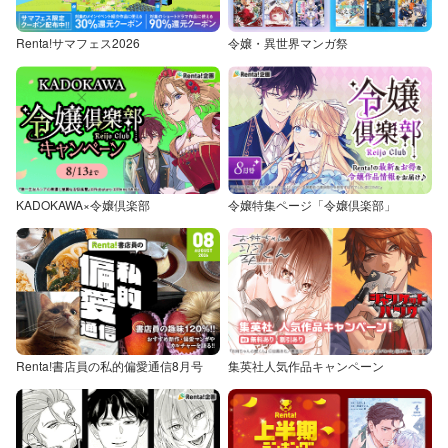
Renta!サマフェス2026
令嬢・異世界マンガ祭
KADOKAWA×令嬢倶楽部
令嬢特集ページ「令嬢倶楽部」
Renta!書店員の私的偏愛通信8月号
集英社人気作品キャンペーン