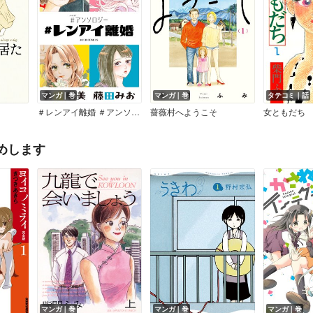
マンガ｜巻
マンガ｜巻
タテコミ｜話
＃レンアイ離婚 ＃アンソロジー 1
薔薇村へようこそ
女ともだち
めします
マンガ｜巻
マンガ｜巻
マンガ｜巻