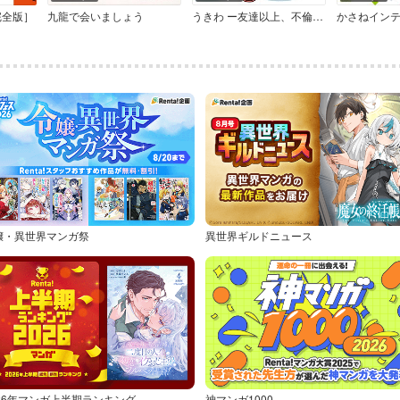
完全版］
九龍で会いましょう
うきわ ー友達以上、不倫未満ー
かさねイン
嬢・異世界マンガ祭
異世界ギルドニュース
026年マンガ上半期ランキング
神マンガ1000