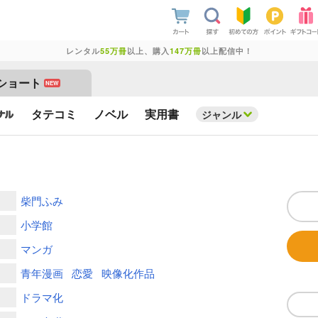
レンタル
55万冊
以上、購入
147万冊
以上配信中！
ショート
NEW
タテコミ
ノベル
実用書
ジャンル
柴門ふみ
小学館
マンガ
青年漫画
恋愛
映像化作品
ドラマ化