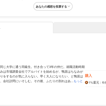
あなたの感想を投票する
み
同じ大学に通う同級生。付き合って3年の仲だ。就職活動時期
みは市場調査会社でアルバイトを始めるが、鴨居はちなみが
購入
りをするのが気に入らない。早く大人になりたい、と鴨居は
、会社訪問にいそしむ。その後、ふたりの別れはあ...
もっと
1%
還元
：6