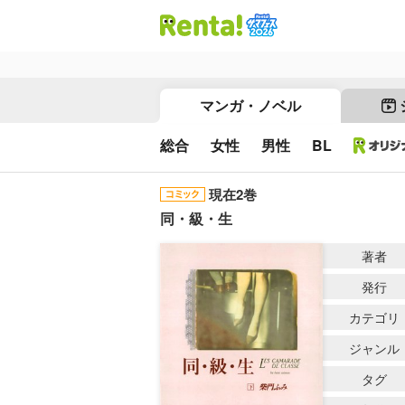
マンガ・ノベル
総合
女性
男性
BL
現在2巻
同・級・生
著者
発行
カテゴリ
ジャンル
タグ