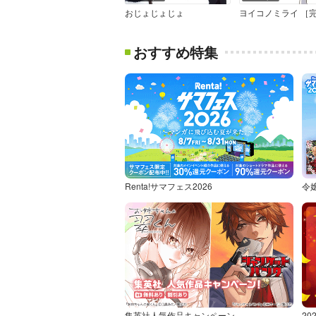
おじょじょじょ
ヨイコノミライ ［
おすすめ特集
Renta!サマフェス2026
令
集英社人気作品キャンペーン
2