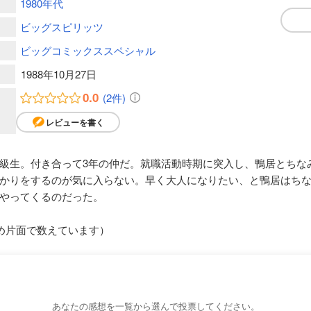
1980年代
ビッグスピリッツ
ビッグコミックススペシャル
1988年10月27日
0.0
(2件)
レビューを書く
級生。付き合って3年の仲だ。就職活動時期に突入し、鴨居とちな
かりをするのが気に入らない。早く大人になりたい、と鴨居はち
やってくるのだった。
め片面で数えています）
あなたの感想を一覧から選んで投票してください。