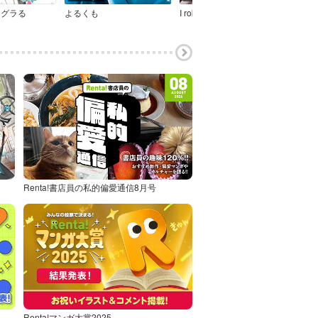
テグラる
よるくも
I rob you
恋の
Renta!書店員の私的偏愛通信8月号
Renta!マンガ大賞2025