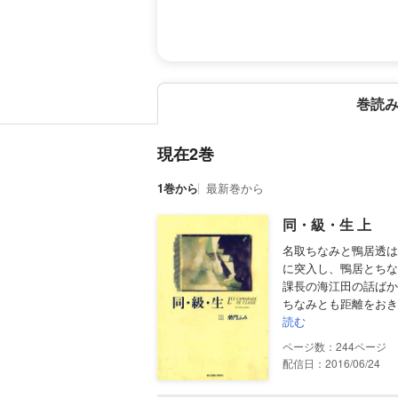
巻読
現在2巻
1巻から
最新巻から
同・級・生 上
名取ちなみと鴨居透は
に突入し、鴨居とちな
課長の海江田の話ばか
ちなみとも距離をおき
読む
244
配信日：2016/06/24