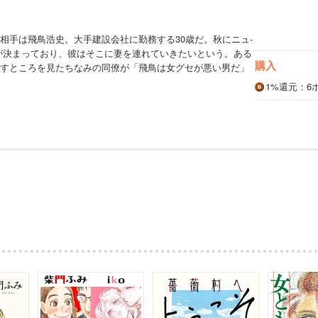
相手は飛鳥浩史。大手建設会社に勤務する30歳だ。秋にニュ‐
が決まっており、彼はそこに妻を連れていきたいという。ある
購入
すところを見たちなみの同僚が「飛鳥は女グセが悪い男だ」
1%
還元
：6