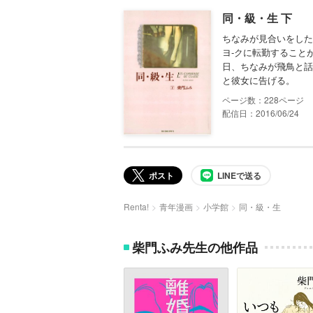
同・級・生 下
ちなみが見合いをした
ヨ‐クに転勤すること
日、ちなみが飛鳥と話
と彼女に告げる。
228
配信日：2016/06/24
ポスト
LINEで送る
Renta!
青年漫画
小学館
同・級・生
柴門ふみ先生の他作品