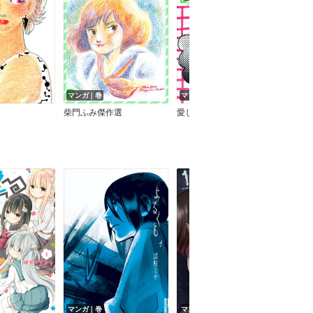
マンガ｜巻
マンガ｜巻
マン
柴門ふみ傑作選
愛して姫子さん
美は
マンガ｜巻
マンガ｜巻
マン