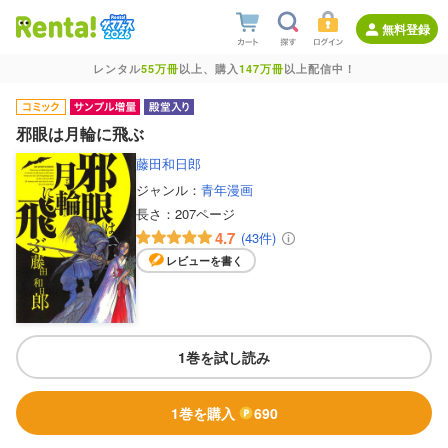
無料登録
レンタル
55万冊
以上、購入
147万冊
以上配信中！
邪眼は月輪に飛ぶ
藤田和日郎
ジャンル：
青年漫画
長さ：
207ページ
4.7
(43件)
レビューを書く
1巻を試し読み
1巻を購入
690