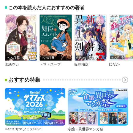
この本を読んだ人におすすめの著者
マンガ｜話
マンガ｜巻
タテコミ｜話
マンガ｜巻
永緒ウカ
トマトスープ
板見柚汰
ゆなか
おすすめ特集
Renta!サマフェス2026
令嬢・異世界マンガ祭