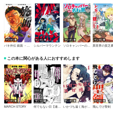
マンガ｜巻
マンガ｜巻
マンガ｜巻
マンガ｜巻
バキ外伝 疵面 －スカーフェイス－
シルバーマウンテン
ソロキャンパーのふらっと異世界気まま旅（コミック）
この本に関心がある人におすすめします
マンガ｜巻
マンガ｜話
マンガ｜巻
マンガ｜巻
MARCH STORY
何でもない日【連載版】
いかづち遠く海が鳴る
飛んでけ聖剣