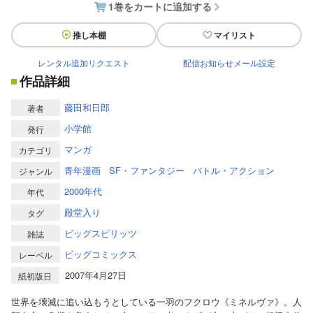
1巻をカートに追加する
推し本棚
マイリスト
レンタル追加リクエスト
配信お知らせメール設定
作品詳細
藤田和日郎
著者
小学館
発行
マンガ
カテゴリ
青年漫画
SF・ファンタジー
バトル・アクション
ジャンル
2000年代
年代
殿堂入り
タグ
ビッグスピリッツ
雑誌
ビッグコミックス
レーベル
2007年4月27日
紙初版日
世界を壊滅に追い込もうとしている一羽のフクロウ《ミネルヴァ》。人