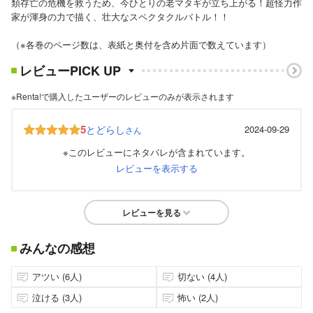
類存亡の危機を救うため、今ひとりの老マタギが立ち上がる！超怪力作
家が渾身の力で描く、壮大なスペクタクルバトル！！
（※各巻のページ数は、表紙と奥付を含め片面で数えています）
レビューPICK UP
※Renta!で購入したユーザーのレビューのみが表示されます
5
とどらし
2024-09-29
さん
※このレビューにネタバレが含まれています。
レビューを表示する
レビューを見る
みんなの感想
アツい (6人)
切ない (4人)
泣ける (3人)
怖い (2人)