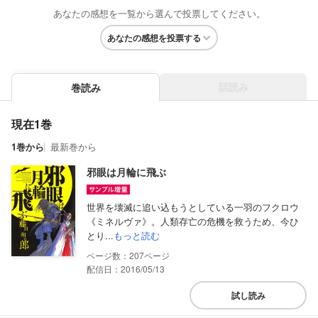
あなたの感想を一覧から選んで投票してください。
あなたの感想を投票する
話読み
巻読み
現在1巻
1巻から
最新巻から
邪眼は月輪に飛ぶ
世界を壊滅に追い込もうとしている一羽のフクロウ
《ミネルヴァ》。人類存亡の危機を救うため、今ひ
とり...
もっと読む
207
配信日：2016/05/13
試し読み