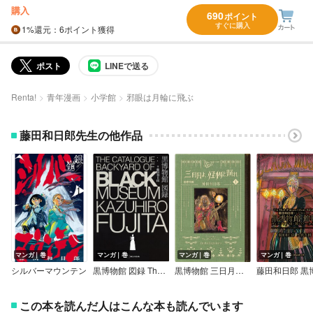
購入
690
ポイント
すぐに購入
1%
還元
：6ポイント獲得
ポスト
LINEで送る
Renta!
青年漫画
小学館
邪眼は月輪に飛ぶ
藤田和日郎先生の他作品
マンガ｜巻
マンガ｜巻
マンガ｜巻
マンガ｜巻
シルバーマウンテン
黒博物館 図録 The Catalogue ： Backyard of Black Museum
黒博物館 三日月よ、怪物と踊れ
この本を読んだ人はこんな本も読んでいます