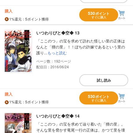
購入
530
ポイント
すぐに購入
1%
還元
：5ポイント獲得
いつわりびと◆空◆ 13
「ここのつ」の宝を求めて訪れた怪しい里の正体は
なんと「狸の里」！！ぽちの許嫁であるという里の
護り...
もっと読む
192
配信日：2016/06/24
試し読み
購入
530
ポイント
すぐに購入
1%
還元
：5ポイント獲得
いつわりびと◆空◆ 14
「ここのつ」の宝を求めて辿り着いた「狸の里」。
そんな里を脅かす竜尾一行の正体は、かつて里を壊