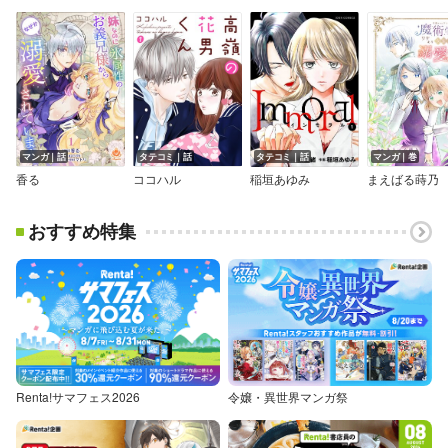
マンガ｜話
タテコミ｜話
タテコミ｜話
マンガ｜巻
香る
ココハル
稲垣あゆみ
まえばる蒔乃
おすすめ特集
Renta!サマフェス2026
令嬢・異世界マンガ祭