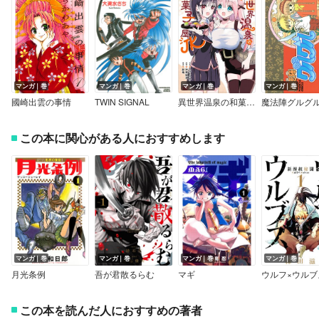
マンガ｜巻
マンガ｜巻
マンガ｜巻
マンガ｜巻
國崎出雲の事情
TWIN SIGNAL
異世界温泉の和菓子屋JK
魔法陣グルグ
この本に関心がある人におすすめします
マンガ｜巻
マンガ｜巻
マンガ｜巻
マンガ｜巻
月光条例
吾が君散るらむ
マギ
ウルフ×ウルブ
この本を読んだ人におすすめの著者