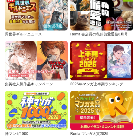
異世界ギルドニュース
Renta!書店員の私的偏愛通信8月号
集英社人気作品キャンペーン
2026年マンガ上半期ランキング
神マンガ1000
Renta!マンガ大賞2025