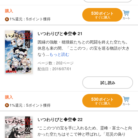
購入
530
ポイント
すぐに購入
1%
還元
：5ポイント獲得
いつわりびと◆空◆ 21
因縁の強敵・穂獏銀たちとの死闘を終えた空たち。
休息も束の間、「ここのつ」の宝を巡る物語が大き
なう...
もっと読む
202
配信日：2016/07/01
試し読み
購入
530
ポイント
すぐに購入
1%
還元
：5ポイント獲得
いつわりびと◆空◆ 22
“ここのつ”の宝を手に入れるため、霊峰・富士へと向
かった空たちはそこで神と呼ばれし「厄災の偽り