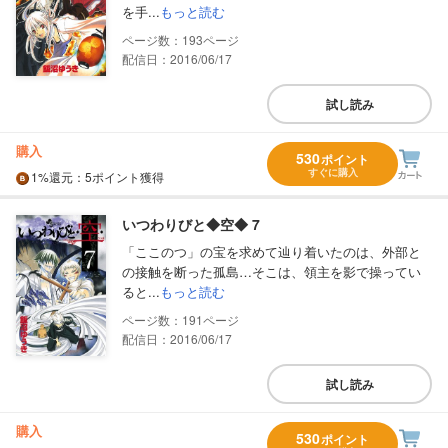
を手...
もっと読む
193
配信日：2016/06/17
試し読み
購入
530
ポイント
すぐに購入
1%
還元
：5ポイント獲得
いつわりびと◆空◆ 7
「ここのつ」の宝を求めて辿り着いたのは、外部と
の接触を断った孤島…そこは、領主を影で操ってい
ると...
もっと読む
191
配信日：2016/06/17
試し読み
購入
530
ポイント