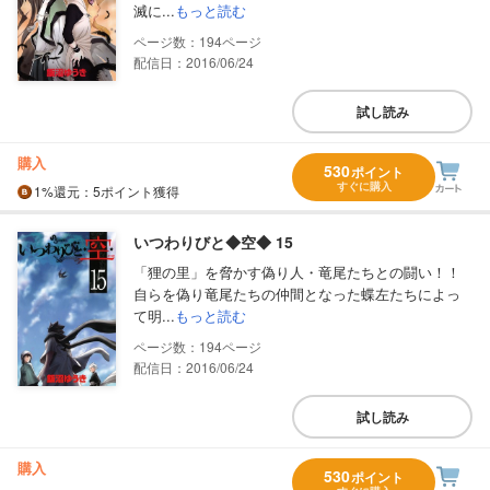
滅に...
もっと読む
194
配信日：2016/06/24
試し読み
購入
530
ポイント
すぐに購入
1%
還元
：5ポイント獲得
いつわりびと◆空◆ 15
「狸の里」を脅かす偽り人・竜尾たちとの闘い！！
自らを偽り竜尾たちの仲間となった蝶左たちによっ
て明...
もっと読む
194
配信日：2016/06/24
試し読み
購入
530
ポイント