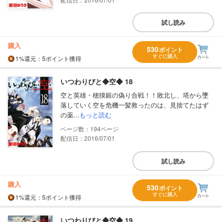
試し読み
購入
530
ポイント
すぐに購入
1%
還元
：5ポイント獲得
いつわりびと◆空◆ 18
空と英雄・穂獏銀の偽り合戦！！敗北し、塔から墜
落していく空を危機一髪救ったのは、見捨てたはず
の薬...
もっと読む
194
配信日：2016/07/01
試し読み
購入
530
ポイント
すぐに購入
1%
還元
：5ポイント獲得
いつわりびと◆空◆ 19