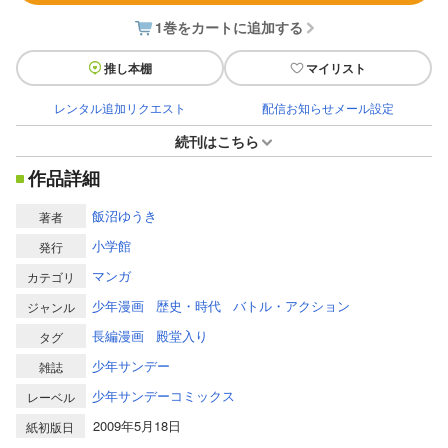
1巻をカートに追加する
推し本棚
マイリスト
レンタル追加リクエスト
配信お知らせメール設定
続刊はこちら
作品詳細
飯沼ゆうき
著者
小学館
発行
マンガ
カテゴリ
少年漫画
歴史・時代
バトル・アクション
ジャンル
長編漫画
殿堂入り
タグ
少年サンデー
雑誌
少年サンデーコミックス
レーベル
2009年5月18日
紙初版日