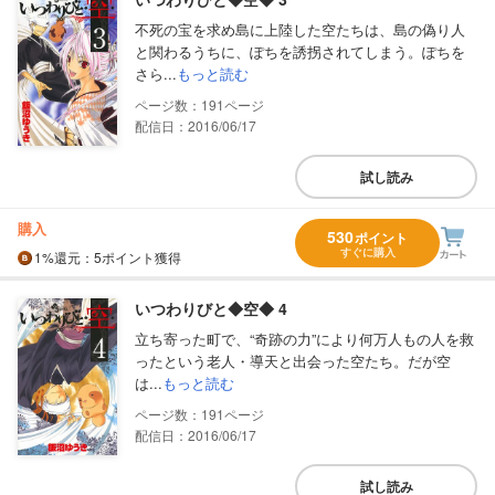
不死の宝を求め島に上陸した空たちは、島の偽り人
と関わるうちに、ぽちを誘拐されてしまう。ぽちを
さら...
もっと読む
191
配信日：2016/06/17
試し読み
購入
530
ポイント
すぐに購入
1%
還元
：5ポイント獲得
いつわりびと◆空◆ 4
立ち寄った町で、“奇跡の力”により何万人もの人を救
ったという老人・導天と出会った空たち。だが空
は...
もっと読む
191
配信日：2016/06/17
試し読み