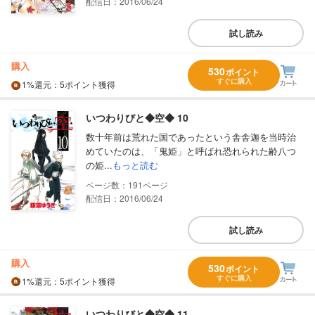
配信日：2016/06/24
試し読み
購入
530
ポイント
すぐに購入
1%
還元
：5ポイント獲得
いつわりびと◆空◆ 10
数十年前は荒れた国であったという舎舎迦を当時治
めていたのは、「鬼姫」と呼ばれ恐れられた齢八つ
の姫...
もっと読む
191
配信日：2016/06/24
試し読み
購入
530
ポイント
すぐに購入
1%
還元
：5ポイント獲得
いつわりびと◆空◆ 11