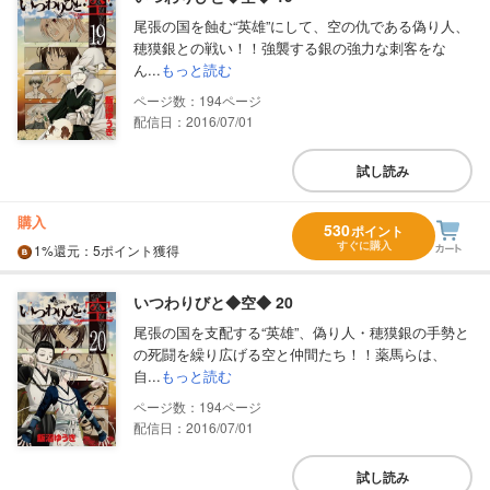
尾張の国を蝕む“英雄”にして、空の仇である偽り人、
穂獏銀との戦い！！強襲する銀の強力な刺客をな
ん...
もっと読む
194
配信日：2016/07/01
試し読み
購入
530
ポイント
すぐに購入
1%
還元
：5ポイント獲得
いつわりびと◆空◆ 20
尾張の国を支配する“英雄”、偽り人・穂獏銀の手勢と
の死闘を繰り広げる空と仲間たち！！薬馬らは、
自...
もっと読む
194
配信日：2016/07/01
試し読み