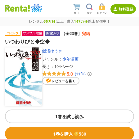
無料登録
レンタル
55万冊
以上、購入
147万冊
以上配信中！
【
全23巻
】
完結
いつわりびと◆空◆
飯沼ゆうき
ジャンル：
少年漫画
長さ：
194ページ
5.0
(11件)
レビューを書く
1巻を試し読み
1巻を購入
530