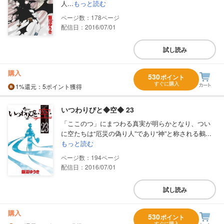
人...
もっと読む
178
配信日：2016/07/01
試し読み
購入
530
ポイント
すぐに購入
1%
還元
：5ポイント獲得
いつわりびと◆空◆ 23
「ここのつ」にまつわる真実が明らかとなり、つい
に空たちは“厄災の偽り人”であり“神”と称される鵺...
もっと読む
194
配信日：2016/07/01
試し読み
購入
530
ポイント
すぐに購入