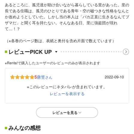
あるところに、孤児達が助け合いながら暮らしている里があった。里の
長である住職は、孤児のひとりである青年・空の嘘つきな性格をなんと
か改めようとしていた。しかし当の本人は「バカ正直に生きるなんてブ
ザマだ」と聞く耳を持たない。そんなある日、里に強盗団が現れ
て…！？
（※各巻のページ数は、表紙と奥付を含め片面で数えています）
レビューPICK UP
※Renta!で購入したユーザーのレビューのみが表示されます
5
唐笠
2022-09-10
さん
※このレビューにネタバレが含まれています。
レビューを表示する
レビューを見る
みんなの感想