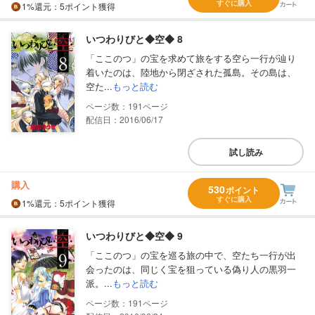
すぐに購入
1%
還元
：5ポイント獲得
いつわりびと◆空◆ 8
「ここのつ」の宝を求めて旅をする空ら一行が辿り
着いたのは、陸地から閉ざされた孤島。その島は、
空た...
もっと読む
191
配信日：2016/06/17
試し読み
購入
530
ポイント
すぐに購入
1%
還元
：5ポイント獲得
いつわりびと◆空◆ 9
「ここのつ」の宝を巡る旅の中で、空たち一行が出
会ったのは、同じく宝を狙っている偽り人の黒羽一
派。...
もっと読む
191