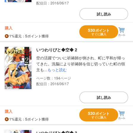
配信日：2016/06/17
試し読み
購入
530
ポイント
すぐに購入
1%
還元
：5ポイント獲得
いつわりびと◆空◆ 2
空の活躍でついに祈祷師が倒され、町に平和が帰っ
てきた。洗脳により祈祷師を信じ切っていた町の領
主も...
もっと読む
194
配信日：2016/06/17
試し読み
購入
530
ポイント
すぐに購入
1%
還元
：5ポイント獲得
いつわりびと◆空◆ 3