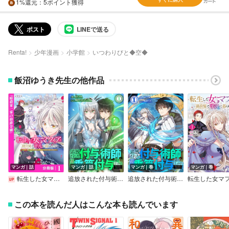
1%
還元
：5ポイント獲得
ポスト
LINEで送る
Renta!
少年漫画
小学館
いつわりびと◆空◆
飯沼ゆうき先生の他作品
マンガ｜話
マンガ｜話
マンガ｜巻
マンガ｜巻
転生した女マフィアは異世界で平凡に暮らしたい【分冊版】
追放された付与術師、最強の乗算付与で成り上がる ～僕の付与術は＋20じゃなく×20なんです～
追放された付与術師、最強の乗算付与で成り上がる ～僕の付与術は＋20じゃなく×20なんです～【単行本版】
この本を読んだ人はこんな本も読んでいます