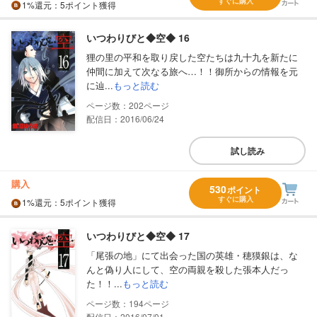
すぐに購入
1%
還元
：5ポイント獲得
いつわりびと◆空◆ 16
狸の里の平和を取り戻した空たちは九十九を新たに
仲間に加えて次なる旅へ…！！御所からの情報を元
に辿...
もっと読む
202
配信日：2016/06/24
試し読み
購入
530
ポイント
すぐに購入
1%
還元
：5ポイント獲得
いつわりびと◆空◆ 17
「尾張の地」にて出会った国の英雄・穂獏銀は、な
んと偽り人にして、空の両親を殺した張本人だっ
た！！...
もっと読む
194
配信日：2016/07/01