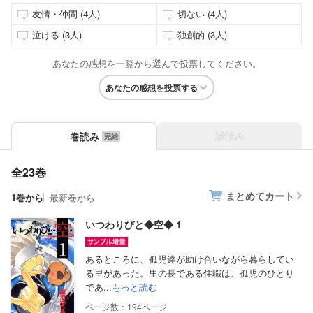
友情・仲間 (4人)
切ない (4人)
泣ける (3人)
独創的 (3人)
あなたの感想を一覧から選んで投票してください。
あなたの感想を投票する
話読み
巻読み
全23巻
まとめてカート
1巻から
最新巻から
いつわりびと◆空◆ 1
あるところに、孤児達が助け合いながら暮らしてい
る里があった。里の長である住職は、孤児のひとり
であ...
もっと読む
194