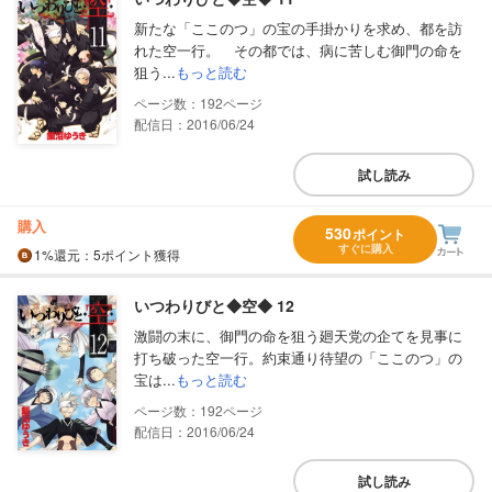
新たな「ここのつ」の宝の手掛かりを求め、都を訪
れた空一行。 その都では、病に苦しむ御門の命を
狙う...
もっと読む
192
配信日：2016/06/24
試し読み
購入
530
ポイント
すぐに購入
1%
還元
：5ポイント獲得
いつわりびと◆空◆ 12
激闘の末に、御門の命を狙う廻天党の企てを見事に
打ち破った空一行。約束通り待望の「ここのつ」の
宝は...
もっと読む
192
配信日：2016/06/24
試し読み