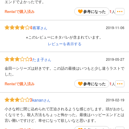
エンドでよかったです。
1
Renta!で購入済み
参考になった
人
4
将軍
2019-11-06
さん
※このレビューにネタバレが含まれています。
レビューを表示する
3
たま子
2019-05-27
さん
金田一シリーズは好きです。この話の最後はいつもと少し違うラストで
した。
1
Renta!で購入済み
参考になった
人
3
kanan
2019-02-19
さん
小さな村に閉じ込められて圧迫されるような感じがします。頭がおかし
くなりそう。殺人方法もちょっと怖かった。最後はハッピーエンドとは
言い難いですけど、幸せになって欲しいなと思います。