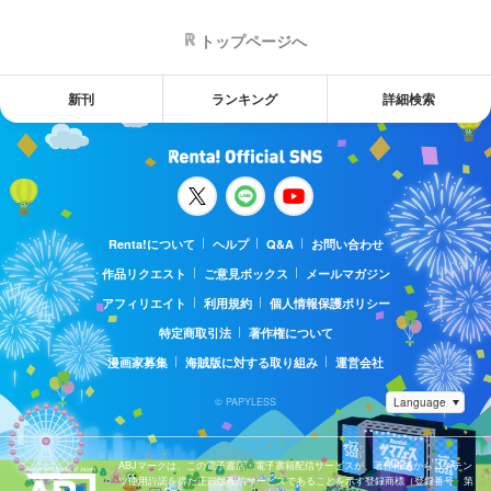
トップページへ
新刊
ランキング
詳細検索
Renta!について
ヘルプ
Q&A
お問い合わせ
作品リクエスト
ご意見ボックス
メールマガジン
アフィリエイト
利用規約
個人情報保護ポリシー
特定商取引法
著作権について
漫画家募集
海賊版に対する取り組み
運営会社
© PAPYLESS
ABJマークは、この電子書店・電子書籍配信サービスが、著作権者からコンテン
ツ使用許諾を得た正規版配信サービスであることを示す登録商標（登録番号 第