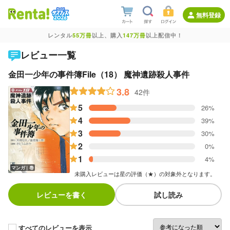
無料登録
レンタル
55万冊
以上、購入
147万冊
以上配信中！
レビュー一覧
金田一少年の事件簿File（18） 魔神遺跡殺人事件
3.8
42件
5
26%
4
39%
3
30%
2
0%
1
4%
マンガ｜巻
未購入レビューは星の評価（★）の対象外となります。
レビューを書く
試し読み
すべてのレビューを表示