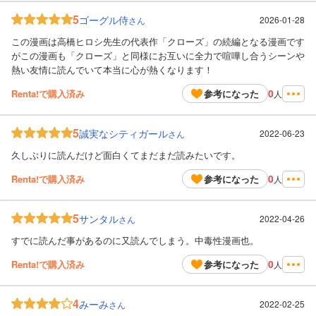
5
ゴーグル侍
2026-01-28
さん
この漫画は高橋ヒロシ先生の代表作「クローズ」の続編となる漫画です
がこの漫画も「クローズ」と同様にお互いに全力で喧嘩し合うシーンや
熱い友情に読んでいて本当に心が熱くなります！
0
Renta!で購入済み
参考になった
人
5
誠実なシティガール
2022-06-23
さん
久しぶりに読んだけど面白くてまだまだ読みたいです。
0
Renta!で購入済み
参考になった
人
5
サンタル
2022-04-26
さん
すでに読んだ事があるのに又読んでしまう。中毒性漫画也。
0
Renta!で購入済み
参考になった
人
4
みーみ
2022-02-25
さん