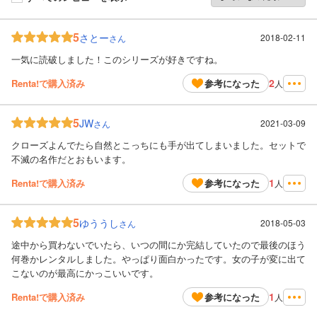
5
さとー
2018-02-11
さん
一気に読破しました！このシリーズが好きですね。
2
Renta!で購入済み
参考になった
人
5
JW
2021-03-09
さん
クローズよんでたら自然とこっちにも手が出てしまいました。セットで
不滅の名作だとおもいます。
1
Renta!で購入済み
参考になった
人
5
ゆううし
2018-05-03
さん
途中から買わないでいたら、いつの間にか完結していたので最後のほう
何巻かレンタルしました。やっぱり面白かったです。女の子が変に出て
こないのが最高にかっこいいです。
1
Renta!で購入済み
参考になった
人