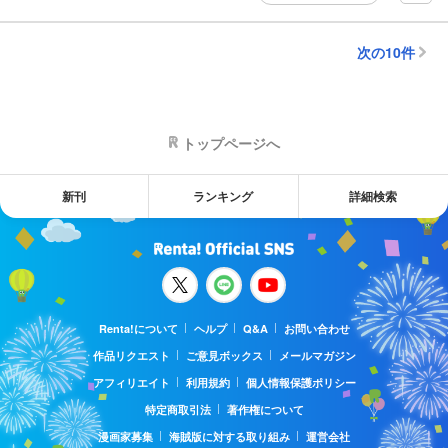
次の10件
トップページへ
新刊
ランキング
詳細検索
Renta!について
ヘルプ
Q&A
お問い合わせ
作品リクエスト
ご意見ボックス
メールマガジン
アフィリエイト
利用規約
個人情報保護ポリシー
特定商取引法
著作権について
漫画家募集
海賊版に対する取り組み
運営会社