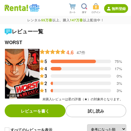
無料登録
レンタル
55万冊
以上、購入
147万冊
以上配信中！
レビュー一覧
WORST
4.6
47件
5
75%
4
17%
3
0%
2
3%
1
3%
マンガ｜巻
未購入レビューは星の評価（★）の対象外となります。
レビューを書く
試し読み
すべてのレビューを表示