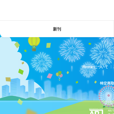
新刊
Renta!について
特定商
AB