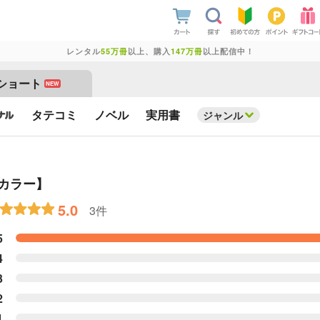
レンタル
55万冊
以上、購入
147万冊
以上配信中！
ショート
NEW
タテコミ
ノベル
実用書
ジャンル
カラー】
5.0
3件
5
4
3
2
1