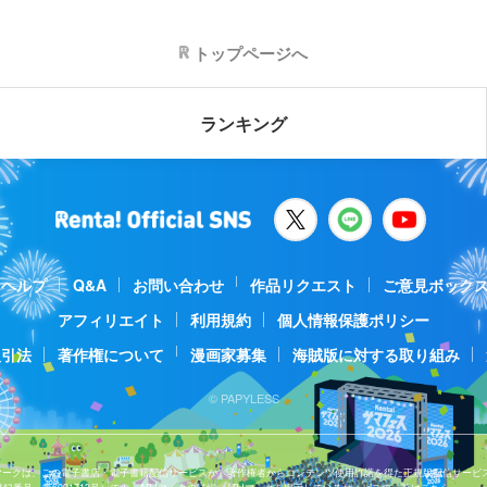
トップページへ
ランキング
ヘルプ
Q&A
お問い合わせ
作品リクエスト
ご意見ボック
アフィリエイト
利用規約
個人情報保護ポリシー
取引法
著作権について
漫画家募集
海賊版に対する取り組み
© PAPYLESS
Jマークは、この電子書店・電子書籍配信サービスが、著作権者からコンテンツ使用許諾を得た正規版配信サービ