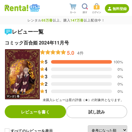
無料登録
レンタル
55万冊
以上、購入
147万冊
以上配信中！
レビュー一覧
コミック百合姫 2024年11月号
5.0
4件
5
100%
4
0%
3
0%
2
0%
1
0%
マンガ｜巻
未購入レビューは星の評価（★）の対象外となります。
レビューを書く
試し読み
すべてのレビューを表示