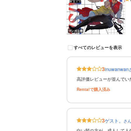
マンガ｜巻
すべてのレビューを表示
3
inuwanwan
高評価レビューが並んでい
Renta!で購入済み
3
ゲスト。
さ
白い髪の方が、成人して人