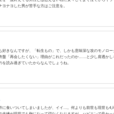
ナヨナヨした男が苦手な方はご注意を。
も好きなんですが、「転生もの」で、しかも意味深な攻のモノロー
終盤「再会したくない」理由がこれだったのか……と少し肩透かし
のを読み過ぎていたからなんでしょうね。
ん
件に食いついてしまいましたが、イイ…。何よりも前世も現世も4
の未練が現世でも枷になって切なくなりますが、ハピエンで良かっ