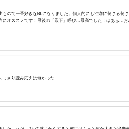
生もので一番好きなBLになりました。個人的にも性癖に刺さる刺
当にオススメです！最後の「殿下」呼び…最高でした！はあぁ…お
あっさり読み応えは無かった
ました。ただ、2人の感じからすると前世はもっと何か大きな出来