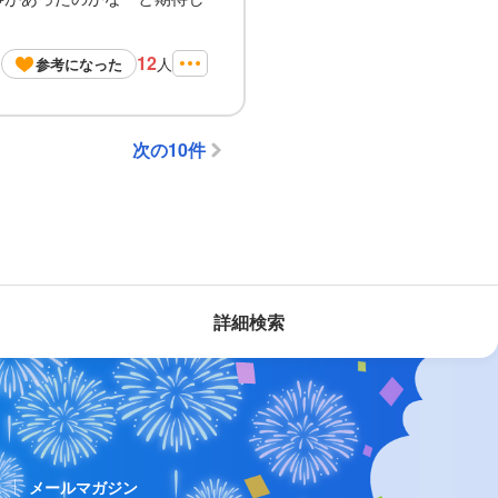
12
人
参考になった
次の10件
詳細検索
ス
メールマガジン