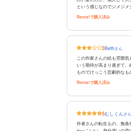
という感じなのでジメジメ
Renta!で購入済み
3
Beth
さん
この作家さんの絵も雰囲気
いう期待が高まり過ぎて、
ものでけっこう悲劇的なも
Renta!で購入済み
5
むしくん
さ
作者さんの転生もの、無条
かっこいい。身分違いの恋