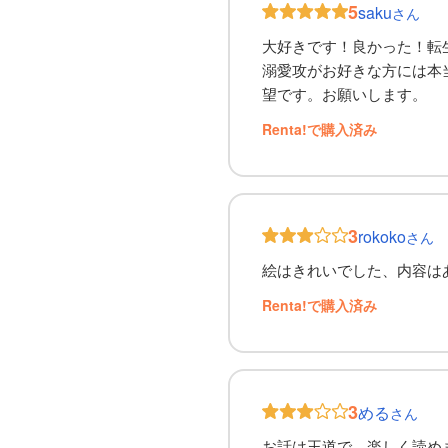
5
saku
さん
大好きです！良かった！転
溺愛攻がお好きな方には本
望です。お願いします。
Renta!で購入済み
3
rokoko
さん
絵はきれいでした、内容は
Renta!で購入済み
3
める
さん
お話は王道で、楽しく読め