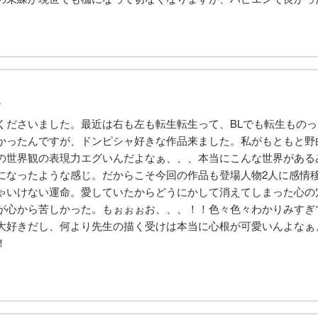
ん
くださいました。最近は右も左も転生転生って、BLでも転生もの
かったんですが、ドンピシャ好きな作品来ました。私がもともと野
の世界観の表現力エグいんだよなぁ、、、本当にこんな世界がある
になったような感じ。だからこそ今回の作品も登場人物2人に感情
ゃいけない運命。愛していたからどうにかして消えてしまった心の
が心から苦しかった。もぉぉぉお、、、！！色々色々わかりみすぎ
大好きだし、何より先生の描く受けは本当に心根が可愛いんよなぁ
！