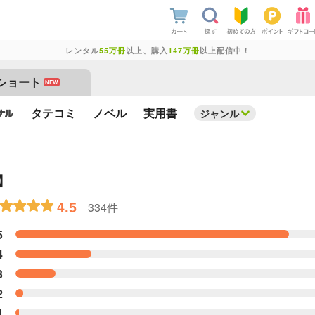
レンタル
55万冊
以上、購入
147万冊
以上配信中！
ショート
NEW
タテコミ
ノベル
実用書
ジャンル
】
4.5
334件
5
4
3
2
1