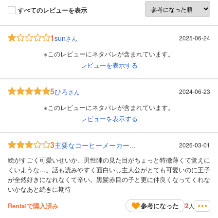
すべてのレビューを表示
1
sun
2025-06-24
さん
※このレビューにネタバレが含まれています。
レビューを表示する
5
ひろ
2024-06-23
さん
※このレビューにネタバレが含まれています。
レビューを表示する
3
2026-03-01
主要なコーヒーメーカー
さん
絵がすごく可愛いせいか、男性陣の見た目がちょっと特徴薄くて覚えに
くいような…。話も読みやすく面白いし主人公がとても可愛いのに王子
が全然好きになれなくて辛い。黒髪赤目の子と更に仲良くなってくれな
いかなあと続きに期待
2
Renta!で購入済み
参考になった
人