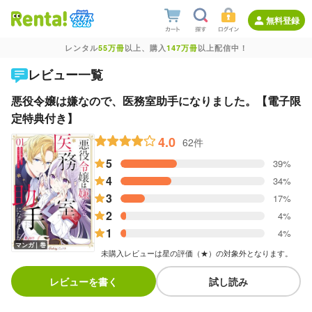
無料登録
レンタル
55万冊
以上、購入
147万冊
以上配信中！
レビュー一覧
悪役令嬢は嫌なので、医務室助手になりました。【電子限
定特典付き】
4.0
62件
5
39%
4
34%
3
17%
2
4%
1
4%
マンガ｜巻
未購入レビューは星の評価（★）の対象外となります。
レビューを書く
試し読み