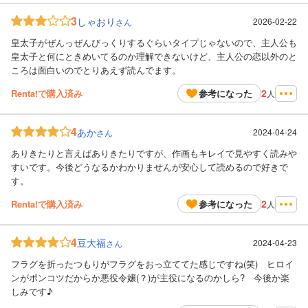
3
しゃおり
2026-02-22
さん
皇太子がぜんっぜんびっくりするぐらいタイプじゃないので、主人公も
皇太子と何にときめいてるのか理解できないけど、主人公の恋以外のと
ころは面白いのでとりあえず読んでます。
2
Renta!で購入済み
参考になった
人
4
あか
2024-04-24
さん
ありきたりと言えばありきたりですが、作画もキレイで見やすく読みや
すいです。今後どうなるかわかりませんが安心して読めるので好きで
す。
2
Renta!で購入済み
参考になった
人
4
豆大福
2024-04-23
さん
フラグを折ったつもりがフラグをおっ立ててた感じですね(笑) ヒロイ
ンがポンコツだからか悪役令嬢(？)が主役になるのかしら? 今後か楽
しみです♪