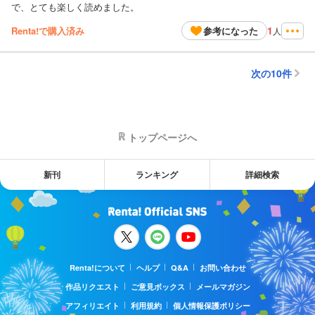
で、とても楽しく読めました。
1
Renta!で購入済み
参考になった
人
次の10件
トップページへ
新刊
ランキング
詳細検索
Renta!について
ヘルプ
Q&A
お問い合わせ
作品リクエスト
ご意見ボックス
メールマガジン
アフィリエイト
利用規約
個人情報保護ポリシー