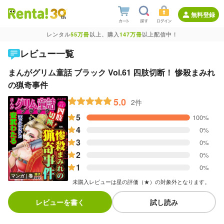
無料登録
レンタル
55万冊
以上、購入
147万冊
以上配信中！
レビュー一覧
まんがグリム童話 ブラック Vol.61 四肢切断！ 惨殺まみれ
の猟奇事件
5.0
2件
5
100%
4
0%
3
0%
2
0%
1
0%
マンガ｜巻
未購入レビューは星の評価（★）の対象外となります。
レビューを書く
試し読み