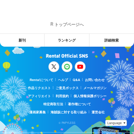
トップページへ
新刊
ランキング
詳細検索
Renta!について
ヘルプ
Q&A
お問い合わせ
作品リクエスト
ご意見ボックス
メールマガジン
アフィリエイト
利用規約
個人情報保護ポリシー
特定商取引法
著作権について
漫画家募集
海賊版に対する取り組み
運営会社
© PAPYLESS