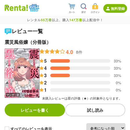
無料登録
レンタル
55万冊
以上、購入
147万冊
以上配信中！
レビュー一覧
震災風俗嬢（分冊版）
4.0
8件
5
33%
4
33%
3
33%
2
0%
1
0%
マンガ｜話
未購入レビューは星の評価（★）の対象外となります。
レビューを書く
試し読み
すべてのレビューを表示