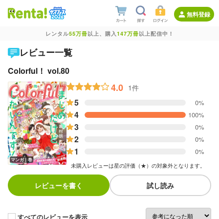
無料登録
レンタル
55万冊
以上、購入
147万冊
以上配信中！
レビュー一覧
Colorful！ vol.80
4.0
1件
5
0%
4
100%
3
0%
2
0%
1
0%
マンガ｜巻
未購入レビューは星の評価（★）の対象外となります。
レビューを書く
試し読み
すべてのレビューを表示