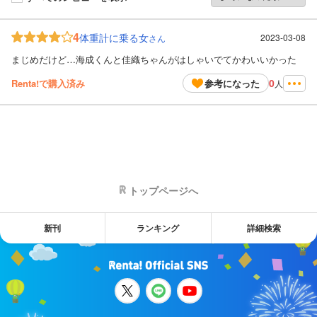
4
体重計に乗る女
2023-03-08
さん
まじめだけど…海成くんと佳織ちゃんがはしゃいでてかわいいかった
0
Renta!で購入済み
参考になった
人
トップページへ
新刊
ランキング
詳細検索