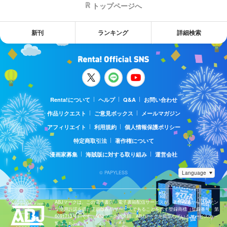
トップページへ
新刊
ランキング
詳細検索
Renta!について
ヘルプ
Q&A
お問い合わせ
作品リクエスト
ご意見ボックス
メールマガジン
アフィリエイト
利用規約
個人情報保護ポリシー
特定商取引法
著作権について
漫画家募集
海賊版に対する取り組み
運営会社
© PAPYLESS
ABJマークは、この電子書店・電子書籍配信サービスが、著作権者からコンテン
ツ使用許諾を得た正規版配信サービスであることを示す登録商標（登録番号 第
6091713号）です。ABJマークの詳細、ABJマークを掲示しているサービスの一
覧はこちら。