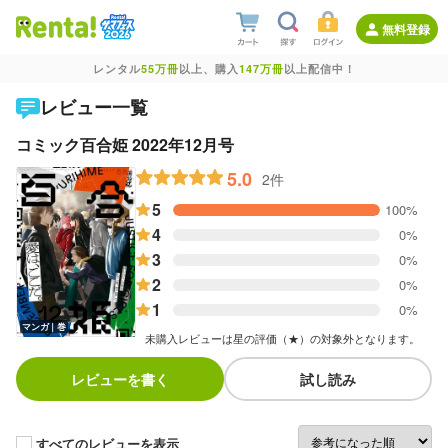
無料登録
レンタル
55万冊
以上、購入
147万冊
以上配信中！
レビュー一覧
コミック百合姫 2022年12月号
5.0
2件
5
100%
4
0%
3
0%
2
0%
1
0%
マンガ｜巻
未購入レビューは星の評価（★）の対象外となります。
レビューを書く
試し読み
すべてのレビューを表示