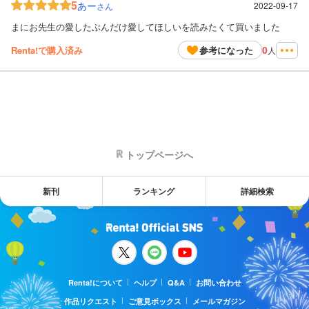
5
あー
2022-09-17
さん
まにお先生の愛したぶんだけ愛してほしいを読みたくて買いました
0
Renta!で購入済み
参考になった
人
トップページへ
新刊
ランキング
詳細検索
Renta!について
ヘルプ
Q&A
お問い合わせ
作品リクエスト
ご意見ボックス
メールマガジン