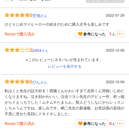
5
空地
2022-07-29
さん
ひとりじめマイヒーローの続きのために購入次号も楽しみです
1
Renta!で購入済み
参考になった
人
3
2404
2023-12-06
さん
※このレビューにネタバレが含まれています。
レビューを表示する
5
ぴん
2022-10-09
さん
転はくと先生の話大好き！西園くんかわいすぎて吉田くん同様いじめた
くなりますね。泣き顔かわいい。泣虫ツヨシ先生のデビュー作、初っ端
からドえっちでした！ムチムチたまらん。獣人どうしなにやらレッスン
しちゃうんですね、楽しみです。嶋二先生の新連載、お世話係の若頭が
不意に見せた笑顔にドキドキしました。
0
Renta!で購入済み
参考になった
人