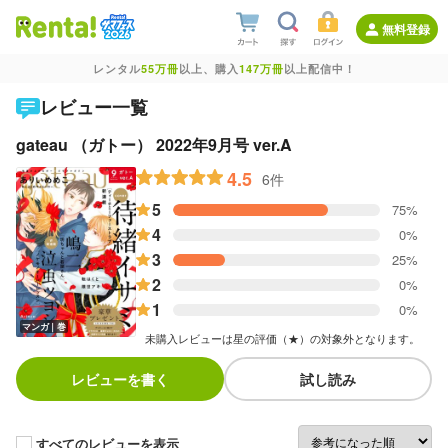
無料登録
レンタル
55万冊
以上、購入
147万冊
以上配信中！
レビュー一覧
gateau （ガトー） 2022年9月号 ver.A
4.5
6件
5
75%
4
0%
3
25%
2
0%
1
0%
マンガ｜巻
未購入レビューは星の評価（★）の対象外となります。
レビューを書く
試し読み
すべてのレビューを表示