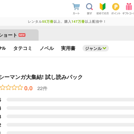
レンタル
55万冊
以上、購入
147万冊
以上配信中！
ショート
NEW
タテコミ
ノベル
実用書
ジャンル
シーマンガ大集結! 試し読みパック
0.0
22件
5
4
3
2
1