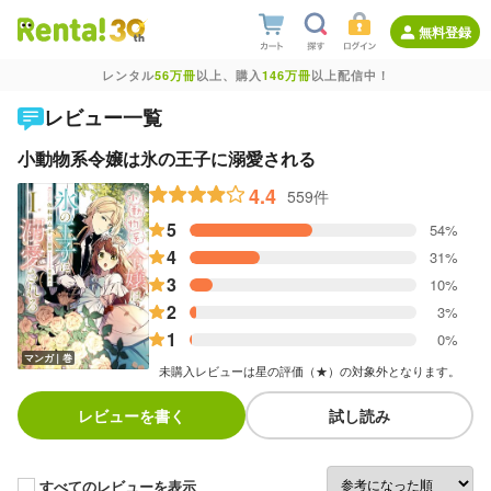
無料登録
レンタル
56万冊
以上、購入
146万冊
以上配信中！
レビュー一覧
小動物系令嬢は氷の王子に溺愛される
4.4
559件
5
54%
4
31%
3
10%
2
3%
1
0%
マンガ｜巻
未購入レビューは星の評価（★）の対象外となります。
レビューを書く
試し読み
すべてのレビューを表示