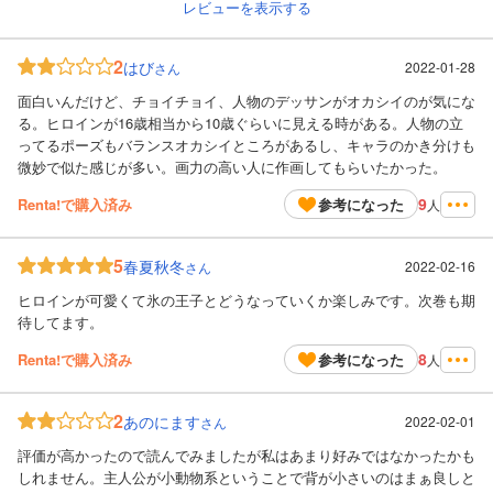
レビューを表示する
2
はび
2022-01-28
さん
面白いんだけど、チョイチョイ、人物のデッサンがオカシイのが気にな
る。ヒロインが16歳相当から10歳ぐらいに見える時がある。人物の立
ってるポーズもバランスオカシイところがあるし、キャラのかき分けも
微妙で似た感じが多い。画力の高い人に作画してもらいたかった。
9
Renta!で購入済み
参考になった
人
5
春夏秋冬
2022-02-16
さん
ヒロインが可愛くて氷の王子とどうなっていくか楽しみです。次巻も期
待してます。
8
Renta!で購入済み
参考になった
人
2
あのにます
2022-02-01
さん
評価が高かったので読んでみましたが私はあまり好みではなかったかも
しれません。主人公が小動物系ということで背が小さいのはまぁ良しと