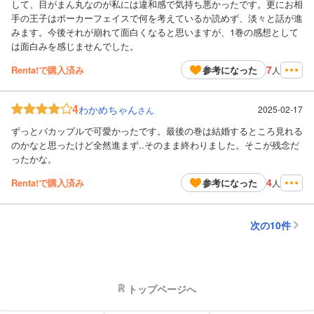
して、目がまん丸なのが私には違和感で気持ち悪かったです。更にお相
手の王子はポーカーフェイスで何を考えているか読めず、淡々と話が進
みます。今後それが崩れて面白くなると思いますが、1巻の感想として
は面白みを感じませんでした。
7
Renta!で購入済み
参考になった
人
4
わかめちゃん
2025-02-17
さん
ずっとバカップルで可愛かったです。最後の巻は結婚するところ見れる
のかなと思ったけど全然進まず..そのまま終わりました。そこが残念だ
ったかな。
4
Renta!で購入済み
参考になった
人
次の10件
トップページへ