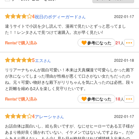
4
祝日のボディーガード
2022-01-17
さん
違うサイトで小説を少し読んで、漫画で見たいとずっと思ってまし
た！！レンタさんで見つけて速購入。次が早く見たい!
21
Renta!で購入済み
参考になった
人
5
エス
2022-01-18
さん
リリアーナちゃんが面白可愛い！本来は天真爛漫で可愛らしかった殿下
が氷になってしまった理由が性格が悪くて口さがない女たちだったの
ね。元々可愛い物好きな殿下がリリちゃんを気に入ったのは必然。段々
と距離を縮める2人を楽しく見守りたいです。
18
Renta!で購入済み
参考になった
人
4
アレーシャ
2022-01-17
さん
お話自体は面白いし、絵も良いですが、なにせヒーローである王子様が
あまり格好良く描かれていない、イケメンではないんですよね～。だか
らあまり萌えない。もう少し見た目が格好良ければ感情移入出来たの