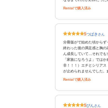
Renta!で購入済み
5
つばき
さん
分冊版がで始めた頃からず
終わった後の満足感と胸の
ん成長していて…それでも
「家族になろうよ」ではか
非！！！）エチとシリアス
が止められませんでした。
Renta!で購入済み
5
ぴん
さん