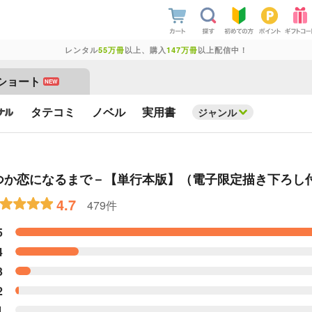
レンタル
55万冊
以上、購入
147万冊
以上配信中！
ショート
NEW
タテコミ
ノベル
実用書
ジャンル
いつか恋になるまで－【単行本版】（電子限定描き下ろし
4.7
479件
5
4
3
2
1