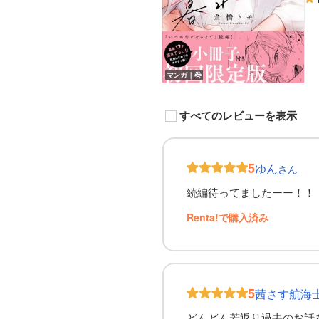
マンガ｜巻
すべてのレビューを表示
5
ゆん
さん
続編待ってましたーー！！
Renta!で購入済み
5
茜さす航海
どんどん若返り過去のお話