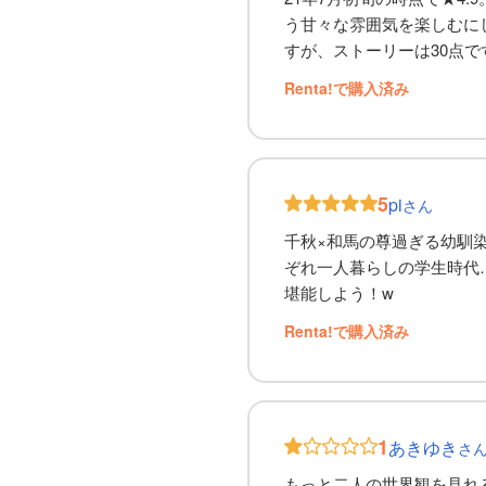
う甘々な雰囲気を楽しむに
すが、ストーリーは30点で
Renta!で購入済み
5
pi
さん
千秋×和馬の尊過ぎる幼馴
ぞれ一人暮らしの学生時代
堪能しよう！w
Renta!で購入済み
1
あきゆき
さ
もっと二人の世界観を見れ