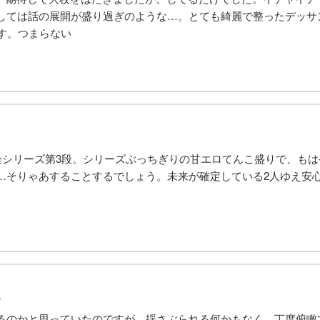
しては話の展開が盛り過ぎのような…。とても綺麗で整ったデッサン
す。つまらない
染シリーズ第3段。シリーズぶっちぎりの甘エロてんこ盛りで、も
…そりゃあすることするでしょう。未来が確定している2人ゆえ安
ん
るのかと思っていたのですが、揺さぶられる何かもなく、丁度俯瞰