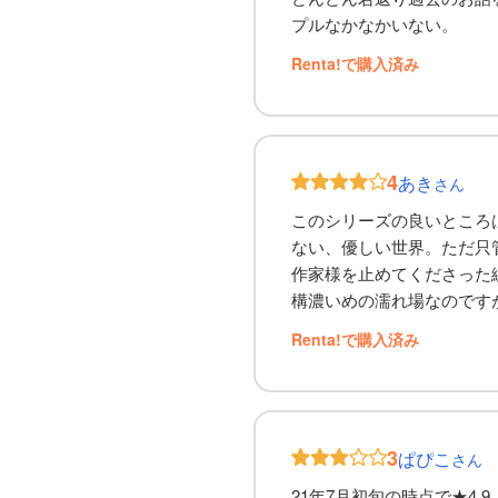
プルなかなかいない。
Renta!で購入済み
4
あき
さん
このシリーズの良いところ
ない、優しい世界。ただ只
作家様を止めてくださった編
構濃いめの濡れ場なのですが
Renta!で購入済み
3
ぱぴこ
さん
21年7月初旬の時点で★4