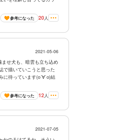
20
人
参考になった
2021-05-06
噛ませ犬も、暗雲も立ち込め
誌で描いていこうと思った
っています(о´∀`о)結
12
人
参考になった
2021-07-05
チャかのろけてるか。そうい