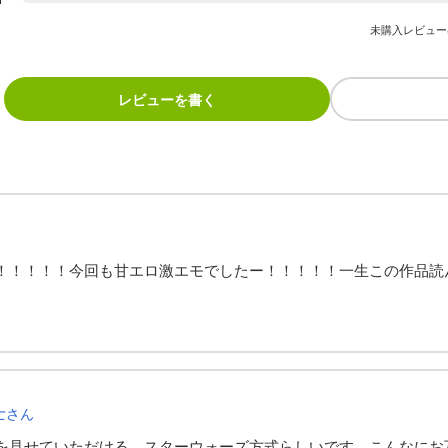
未購入レビュー
レビューを書く
！！！！！今回も甘エロ激エモでしたー！！！！！一生この作品読
士
さん
を見せていただける、スターウォーズ方式らしいです。こんなにお