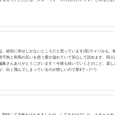
は、絶対に幸せしかないところだと思っています(笑)ライバルも、
管千秋と和馬の互いを想う愛が溢れていて安心して読めます。同人
集さんありがとうございます！今後も続いていくとのこと、楽しみに待
、白く飛んでしまっているのが惜しいので星4で～(^-^)
.9。期待して大枚をはたきましたが、してるだけでした。イチャイ