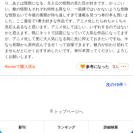
り…あとは怪獣になる。主人公の怪獣の見た目が好きです。かっこい
い。敵の怪獣もそれぞれ特性も異なり、一筋縄ではいかないような危険
な怪獣もいて今後の展開が待ち遠しすぎて連載を見つつ単行本も買いま
した。ここ最近で1番大好きな作品です。アニメ化したらめちゃくちゃ
見応えあるなと思います。アニメ化してほしい…いずれするのではない
かと思えます。既にネットで話題になっていて人気な作品になってます
が、アニメ化して更に大人気になる前に先に抑えておきたいですね。今
なら初期から原作読んでるぜ！って自慢できます。魅力が伝わり切れて
ませんがとにかくおすすめしたいです。単行本買ってください。よろし
くお願いします。
3
Renta!で購入済み
参考になった
人
次の10件
トップページへ
新刊
ランキング
詳細検索