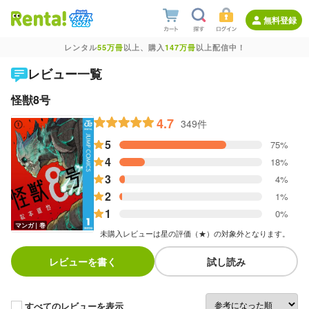
無料登録
レンタル
55万冊
以上、購入
147万冊
以上配信中！
レビュー一覧
怪獣8号
4.7
349件
5
75%
4
18%
3
4%
2
1%
1
0%
マンガ｜巻
未購入レビューは星の評価（★）の対象外となります。
レビューを書く
試し読み
すべてのレビューを表示