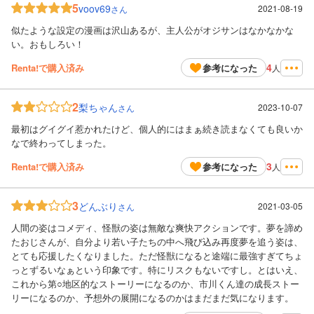
5
voov69
2021-08-19
さん
似たような設定の漫画は沢山あるが、主人公がオジサンはなかなかな
い。おもしろい！
4
Renta!で購入済み
参考になった
人
2
梨ちゃん
2023-10-07
さん
最初はグイグイ惹かれたけど、個人的にはまぁ続き読まなくても良いか
なで終わってしまった。
3
Renta!で購入済み
参考になった
人
3
どんぶり
2021-03-05
さん
人間の姿はコメディ、怪獣の姿は無敵な爽快アクションです。夢を諦め
たおじさんが、自分より若い子たちの中へ飛び込み再度夢を追う姿は、
とても応援したくなりました。ただ怪獣になると途端に最強すぎてちょ
っとずるいなぁという印象です。特にリスクもないですし。とはいえ、
これから第○地区的なストーリーになるのか、市川くん達の成長ストー
リーになるのか、予想外の展開になるのかはまだまだ気になります。