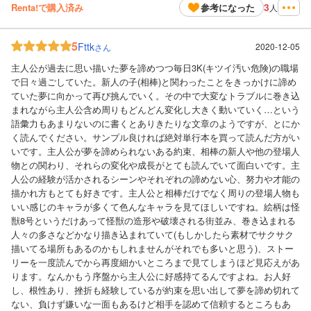
3
Renta!で購入済み
参考になった
人
5
Fttk
2020-12-05
さん
主人公が過去に思い描いた夢を諦めつつ毎日3K(キツイ汚い危険)の職場
で日々過ごしていた。新人の子(相棒)と関わったことをきっかけに諦め
ていた夢に向かって再び挑んでいく。その中で大変なトラブルに巻き込
まれながら主人公含め周りもどんどん変化し大きく動いていく…という
語彙力もあまりないのに書くとありきたりな文章のようですが、とにか
く読んでください。サンプル良ければ絶対単行本を買って読んだ方がい
いです。主人公が夢を諦められないある約束、相棒の新人や他の登場人
物との関わり、それらの変化や成長がとても読んでいて面白いです。主
人公の経験が活かされるシーンやそれぞれの諦めない心、努力や才能の
描かれ方もとても好きです。主人公と相棒だけでなく周りの登場人物も
いい感じのキャラが多くて色んなキャラを見てほしいですね。絵柄は怪
獣8号というだけあって怪獣の造形や破壊される街並み、巻き込まれる
人々の多さなどかなり描き込まれていて(もしかしたら素材でサクサク
描いてる場所もあるのかもしれませんがそれでも多いと思う)、ストー
リーを一度読んでから再度細かいところまで見てしまうほど見応えがあ
ります。なんかもう序盤から主人公に好感持てるんですよね。お人好
し、根性あり、挫折も経験しているが約束を思い出して夢を諦め切れて
ない、負けず嫌いな一面もあるけど相手を認めて信頼するところもあ