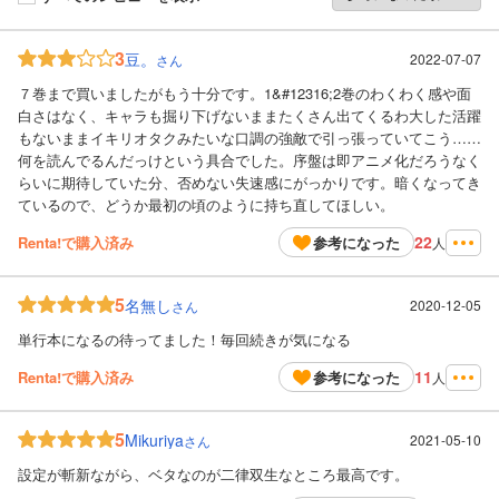
3
豆。
2022-07-07
さん
７巻まで買いましたがもう十分です。1&#12316;2巻のわくわく感や面
白さはなく、キャラも掘り下げないままたくさん出てくるわ大した活躍
もないままイキリオタクみたいな口調の強敵で引っ張っていてこう……
何を読んでるんだっけという具合でした。序盤は即アニメ化だろうなく
らいに期待していた分、否めない失速感にがっかりです。暗くなってき
ているので、どうか最初の頃のように持ち直してほしい。
22
Renta!で購入済み
参考になった
人
5
名無し
2020-12-05
さん
単行本になるの待ってました！毎回続きが気になる
11
Renta!で購入済み
参考になった
人
5
Mikuriya
2021-05-10
さん
設定が斬新ながら、ベタなのが二律双生なところ最高です。