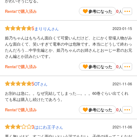
かわいそうになる。
0
Renta!で購入済み
参考になった
人
5
まりりん
2023-01-15
さん
姫乃ちゃんはもちろん面白くて可愛いんだけど、とにかく登場人物がみ
んな面白くて、笑いすぎて電車の中は危険です。本当にどうして終わっ
たんだろう…中学生編とか、姫乃ちゃんのお姉さんとおーじー君のお兄
さん編とか読みたいです。
0
Renta!で購入済み
参考になった
人
5
OT
2021-11-06
さん
お別れは急に。。なぜ完結してしまった…。。。60巻ぐらい出てくれ
ても私は購入し続けたであろう。
0
Renta!で購入済み
参考になった
人
3
はにわ王子
2021-11-06
さん
悪く無いけど、すごく面白いという訳でもない。子供の頃ってこんなだ