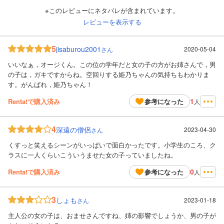
※このレビューにネタバレが含まれています。
レビューを表示する
5
jisaburou2001
2020-05-04
さん
いいなぁ，オージくん。この位の学年だと女の子の方がお姉さんで，男
の子は，ガキですからね。空回りする姫乃ちゃんの気持ちもわかりま
す。がんばれ，姫乃ちゃん！
1
Renta!で購入済み
参考になった
人
4
深遠の僧侶
2023-04-30
さん
くすっと笑えるシーンがいっぱいで面白かったです。小学生のころ、ク
ラスに一人くらいこういうませた女の子っていましたね。
0
Renta!で購入済み
参考になった
人
3
しょも
2023-01-18
さん
主人公の女の子は、おませさんですね、姉の影響でしょうか、男の子が