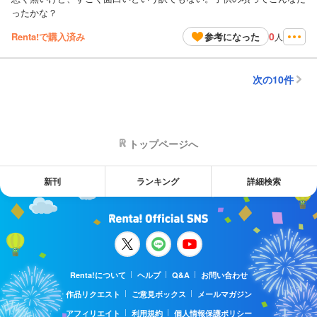
ったかな？
0
Renta!で購入済み
参考になった
人
次の10件
トップページへ
新刊
ランキング
詳細検索
Renta!について
ヘルプ
Q&A
お問い合わせ
作品リクエスト
ご意見ボックス
メールマガジン
アフィリエイト
利用規約
個人情報保護ポリシー