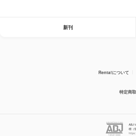
新刊
Renta!について
特定商
AB
標（
https: