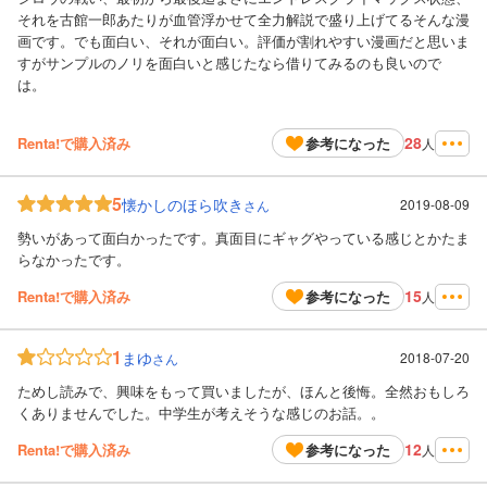
それを古館一郎あたりが血管浮かせて全力解説で盛り上げてるそんな漫
画です。でも面白い、それが面白い。評価が割れやすい漫画だと思いま
すがサンプルのノリを面白いと感じたなら借りてみるのも良いので
は。
28
Renta!で購入済み
参考になった
人
5
懐かしのほら吹き
2019-08-09
さん
勢いがあって面白かったです。真面目にギャグやっている感じとかたま
らなかったです。
15
Renta!で購入済み
参考になった
人
1
まゆ
2018-07-20
さん
ためし読みで、興味をもって買いましたが、ほんと後悔。全然おもしろ
くありませんでした。中学生が考えそうな感じのお話。。
12
Renta!で購入済み
参考になった
人