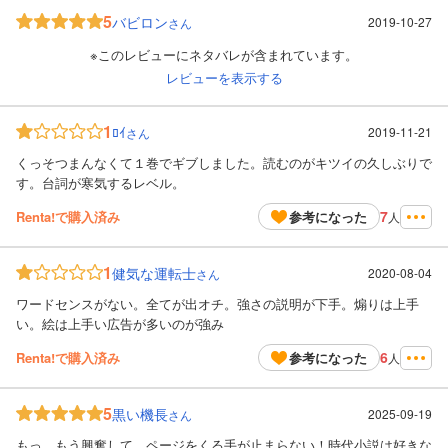
5
バビロン
2019-10-27
さん
※このレビューにネタバレが含まれています。
レビューを表示する
1
ﾛｲ
2019-11-21
さん
くっそつまんなくて１巻でギブしました。読むのがキツイの久しぶりで
す。台詞が寒気するレベル。
7
Renta!で購入済み
参考になった
人
1
健気な運転士
2020-08-04
さん
ワードセンスがない。全てが出オチ。強さの説明が下手。煽りは上手
い。絵は上手い広告が多いのが強み
6
Renta!で購入済み
参考になった
人
5
黒い機長
2025-09-19
さん
もっ、もう興奮して、ページをくる手が止まらない！時代小説は好きな