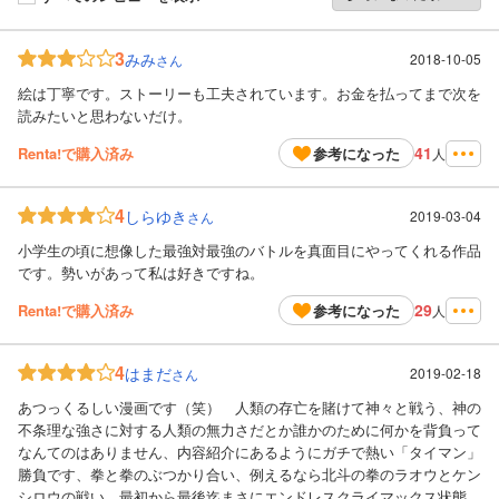
3
みみ
2018-10-05
さん
絵は丁寧です。ストーリーも工夫されています。お金を払ってまで次を
読みたいと思わないだけ。
41
Renta!で購入済み
参考になった
人
4
しらゆき
2019-03-04
さん
小学生の頃に想像した最強対最強のバトルを真面目にやってくれる作品
です。勢いがあって私は好きですね。
29
Renta!で購入済み
参考になった
人
4
はまだ
2019-02-18
さん
あつっくるしい漫画です（笑） 人類の存亡を賭けて神々と戦う、神の
不条理な強さに対する人類の無力さだとか誰かのために何かを背負って
なんてのはありません、内容紹介にあるようにガチで熱い「タイマン」
勝負です、拳と拳のぶつかり合い、例えるなら北斗の拳のラオウとケン
シロウの戦い、最初から最後迄まさにエンドレスクライマックス状態、