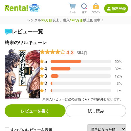
無料登録
レンタル
55万冊
以上、購入
147万冊
以上配信中！
レビュー一覧
終末のワルキューレ
4.3
394件
5
50%
4
32%
3
12%
2
3%
1
1%
マンガ｜巻
未購入レビューは星の評価（★）の対象外となります。
レビューを書く
試し読み
すべてのレビューを表示