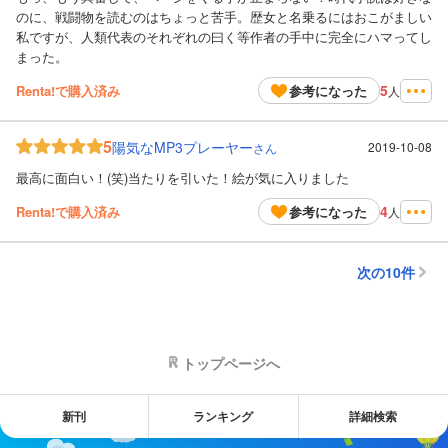
のに、戦闘物を読むのはちょっと苦手。歴女と名乗るにはおこがましい
私ですが、人類代表のそれぞれの曰く等作者の手中に完全にハマってし
まった。
5
Renta!で購入済み
参考になった
人
5
陽気なMP3プレーヤー
2019-10-08
さん
最高に面白い！(笑)当たりを引いた！絵が気に入りました
4
Renta!で購入済み
参考になった
人
次の10件
トップページへ
新刊
ランキング
詳細検索