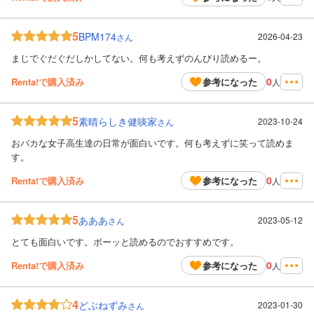
5
BPM174
2026-04-23
さん
まじでぐだぐだしかしてない。何も考えずのんびり読めるー。
0
Renta!で購入済み
参考になった
人
5
素晴らしき健啖家
2023-10-24
さん
おバカな女子高生達の日常が面白いです。何も考えずに笑って読めま
す。
0
Renta!で購入済み
参考になった
人
5
あああ
2023-05-12
さん
とても面白いです。ボーッと読めるのでおすすめです。
0
Renta!で購入済み
参考になった
人
4
どぶねずみ
2023-01-30
さん