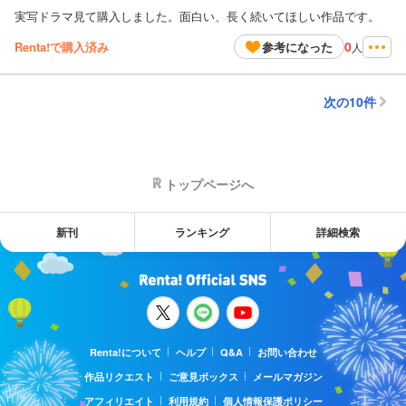
実写ドラマ見て購入しました。面白い、長く続いてほしい作品です。
0
Renta!で購入済み
参考になった
人
次の10件
トップページへ
新刊
ランキング
詳細検索
Renta!について
ヘルプ
Q&A
お問い合わせ
作品リクエスト
ご意見ボックス
メールマガジン
アフィリエイト
利用規約
個人情報保護ポリシー