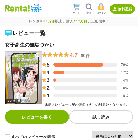
無料登録
レンタル
55万冊
以上、購入
147万冊
以上配信中！
レビュー一覧
女子高生の無駄づかい
4.7
60件
5
78%
4
17%
3
4%
2
0%
1
0%
マンガ｜巻
未購入レビューは星の評価（★）の対象外となります。
レビューを書く
試し読み
すべてのレビューを表示