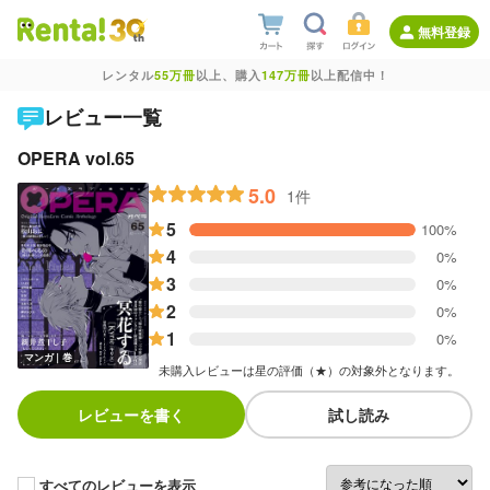
無料登録
レンタル
55万冊
以上、購入
147万冊
以上配信中！
レビュー一覧
OPERA vol.65
5.0
1件
5
100%
4
0%
3
0%
2
0%
1
0%
マンガ｜巻
未購入レビューは星の評価（★）の対象外となります。
レビューを書く
試し読み
すべてのレビューを表示