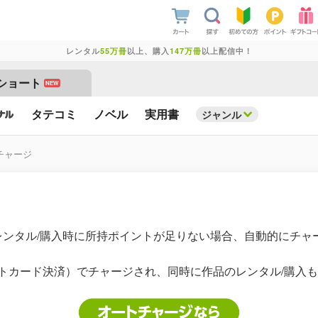
レンタル
55万冊
以上、購入
147万冊
以上配信中！
ショート
NEW
タテコミ
ノベル
実用書
ジャンル
チャージ
レンタル/購入時に所持ポイントが足りない場合、自動的にチャ
ジットカード決済）でチャージされ、同時に作品のレンタル/購入