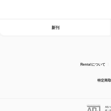
新刊
Renta!について
特定商
AB
標（