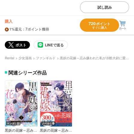
試し読み
購入
720
ポイント
すぐに購入
1%
還元
：7ポイント獲得
ポスト
LINEで送る
Renta!
少女漫画
ファンギルド
黒妖の花嫁～忌み嫌われた私が冷酷大尉に愛されるまで～【単行本版】
関連シリーズ作品
マンガ｜話
ノベル｜巻
黒妖の花嫁～忌み嫌われた私が冷酷大尉に愛されるまで～
黒妖の花嫁～忌み嫌われた私が冷酷大尉に愛されるまで～