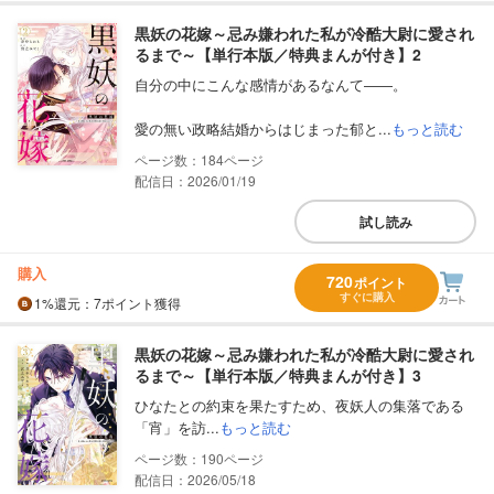
黒妖の花嫁～忌み嫌われた私が冷酷大尉に愛され
るまで～【単行本版／特典まんが付き】2
自分の中にこんな感情があるなんて――。
愛の無い政略結婚からはじまった郁と...
もっと読む
184
配信日：2026/01/19
試し読み
購入
720
ポイント
すぐに購入
1%
還元
：7ポイント獲得
黒妖の花嫁～忌み嫌われた私が冷酷大尉に愛され
るまで～【単行本版／特典まんが付き】3
ひなたとの約束を果たすため、夜妖人の集落である
「宵」を訪...
もっと読む
190
配信日：2026/05/18