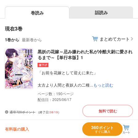
話読み
巻読み
現在3巻
まとめてカート
1巻から
最新巻から
黒妖の花嫁～忌み嫌われた私が冷酷大尉に愛され
るまで～【単行本版】1
「お前を花嫁として迎えに来た」
太古より人間と夜妖人の二種...
もっと読む
190
配信日：2025/06/17
無料で読む
通常720ポイント
（終了日:
08/19
）
360
ポイント
有料版の購入
すぐに購入