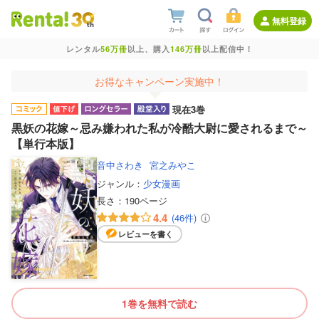
無料登録
レンタル
56万冊
以上、購入
146万冊
以上配信中！
お得なキャンペーン実施中！
現在3巻
黒妖の花嫁～忌み嫌われた私が冷酷大尉に愛されるまで～
【単行本版】
音中さわき
宮之みやこ
ジャンル：
少女漫画
長さ：
190ページ
4.4
(46件)
レビューを書く
1巻を無料で読む