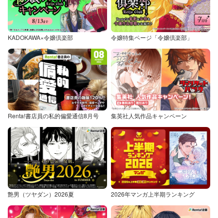
KADOKAWA×令嬢倶楽部
令嬢特集ページ「令嬢倶楽部」
Renta!書店員の私的偏愛通信8月号
集英社人気作品キャンペーン
艶男（ツヤダン）2026夏
2026年マンガ上半期ランキング