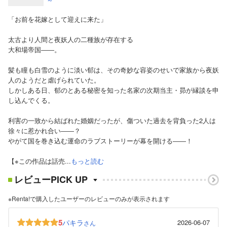
「お前を花嫁として迎えに来た」
太古より人間と夜妖人の二種族が存在する
大和場帝国――。
髪も瞳も白雪のように淡い郁は、その奇妙な容姿のせいで家族から夜妖
人のようだと虐げられていた。
しかしある日、郁のとある秘密を知った名家の次期当主・昴が縁談を申
し込んでくる。
利害の一致から結ばれた婚姻だったが、傷ついた過去を背負った2人は
徐々に惹かれ合い――？
やがて国を巻き込む運命のラブストーリーが幕を開ける――！
【※この作品は話売...
もっと読む
レビューPICK UP
※Renta!で購入したユーザーのレビューのみが表示されます
5
パキラ
2026-06-07
さん