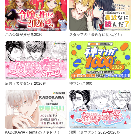
この令嬢が推せる2026
スタッフの「最近なに読んだ？」
沼男（ヌマダン）2026春
神マンガ1000
KADOKAWA×Renta!のサキドリ！
沼男（ヌマダン）2025-2026冬