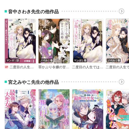
音中さわき先生の他作品
マンガ｜話
ノベル｜巻
マンガ｜巻
ノベル｜巻
二度目の人生では、お飾り王妃になりません！【分冊版】
罪かぶり令嬢の甘やかな再婚
二度目の人生では、お飾り王妃になりません！
宮之みやこ先生の他作品