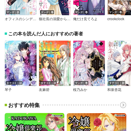
マンガ｜話
マンガ｜巻
マンガ｜巻
マンガ｜巻
オフィスのシンデレラは上司に魔法をかけられる【単話売】
狼社長の溺愛から逃げられません！
俺だけ見てろよ
crookclock
この本を読んだ人におすすめの著者
タテコミ｜話
タテコミ｜話
マンガ｜巻
タテコミ｜話
琴子
友麻碧
桜乃みか
和泉杏花
おすすめ特集