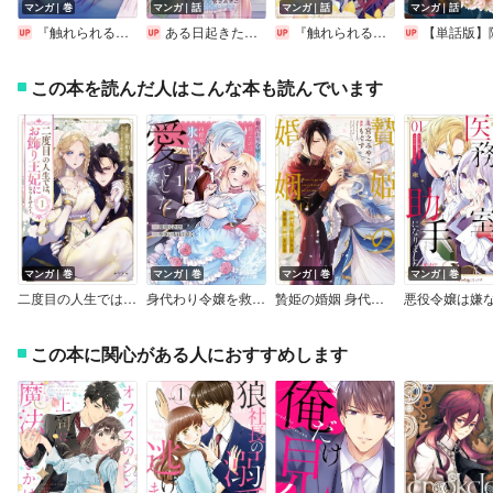
マンガ｜巻
マンガ｜話
マンガ｜話
マンガ｜話
『触れられると死ぬ』と言われた私、王子に触れたら最強の大聖女になりました。ところで殿下の愛が重い【デジタル版限定特典付き】
ある日起きたら、幼女主人公の悪母になっていました【連載版】
『触れられると死ぬ』と言われた私、王子に触れたら最強の大聖女になりました。ところで殿下の愛が重い【分冊版】
【単話版】隠れ才女は全然めげない ～義母と義妹に家を追い出されたので婚約破棄してもらおうと思ったら、紳士だった婚約者が激しく溺愛してくるよう
この本を読んだ人はこんな本も読んでいます
マンガ｜巻
マンガ｜巻
マンガ｜巻
マンガ｜巻
二度目の人生では、お飾り王妃になりません！
身代わり令嬢を救ったのは冷酷無慈悲な氷の王子の愛でした【単行本版】
贄姫の婚姻 身代わり王女は帝国で最愛となる【コミックス版】【イラスト特典付】
この本に関心がある人におすすめします