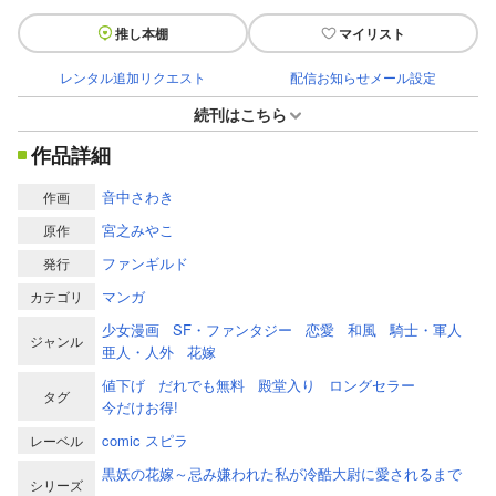
推し本棚
マイリスト
レンタル追加リクエスト
配信お知らせメール設定
続刊はこちら
作品詳細
音中さわき
作画
宮之みやこ
原作
ファンギルド
発行
マンガ
カテゴリ
少女漫画
SF・ファンタジー
恋愛
和風
騎士・軍人
ジャンル
亜人・人外
花嫁
値下げ
だれでも無料
殿堂入り
ロングセラー
タグ
今だけお得!
comic スピラ
レーベル
黒妖の花嫁～忌み嫌われた私が冷酷大尉に愛されるまで
シリーズ
～