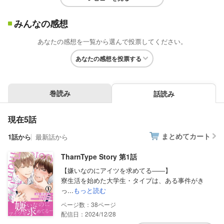
みんなの感想
あなたの感想を一覧から選んで投票してください。
あなたの感想を投票する
巻読み
話読み
現在5話
まとめてカート
1話から
最新話から
TharnType Story 第1話
【嫌いなのにアイツを求めてる――】
寮生活を始めた大学生・タイプは、ある事件がき
っ...
もっと読む
38
配信日：2024/12/28