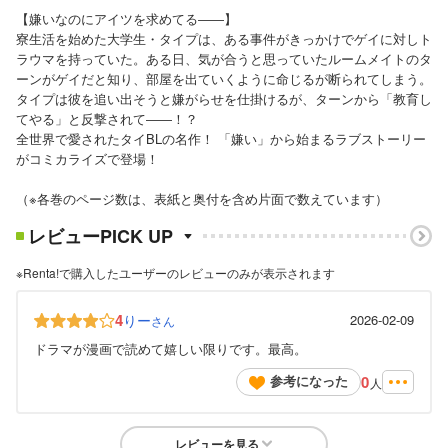
【嫌いなのにアイツを求めてる――】
寮生活を始めた大学生・タイプは、ある事件がきっかけでゲイに対しト
ラウマを持っていた。ある日、気が合うと思っていたルームメイトのタ
ーンがゲイだと知り、部屋を出ていくように命じるが断られてしまう。
タイプは彼を追い出そうと嫌がらせを仕掛けるが、ターンから「教育し
てやる」と反撃されて――！？
全世界で愛されたタイBLの名作！ 「嫌い」から始まるラブストーリー
がコミカライズで登場！
（※各巻のページ数は、表紙と奥付を含め片面で数えています）
レビューPICK UP
※Renta!で購入したユーザーのレビューのみが表示されます
4
りー
2026-02-09
さん
ドラマが漫画で読めて嬉しい限りです。最高。
0
参考になった
人
レビューを見る