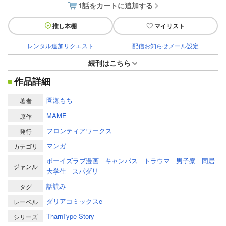
1話をカートに追加する
推し本棚
マイリスト
レンタル追加リクエスト
配信お知らせメール設定
続刊はこちら
作品詳細
園瀬もち
著者
MAME
原作
フロンティアワークス
発行
マンガ
カテゴリ
ボーイズラブ漫画
キャンパス
トラウマ
男子寮
同居
ジャンル
大学生
スパダリ
話読み
タグ
ダリアコミックスe
レーベル
TharnType Story
シリーズ