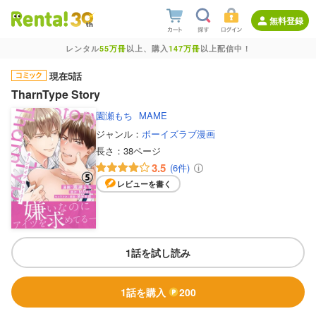
無料登録
レンタル
55万冊
以上、購入
147万冊
以上配信中！
現在5話
TharnType Story
園瀬もち
MAME
ジャンル：
ボーイズラブ漫画
長さ：
38ページ
3.5
(6件)
レビューを書く
1話を試し読み
1話を購入
200