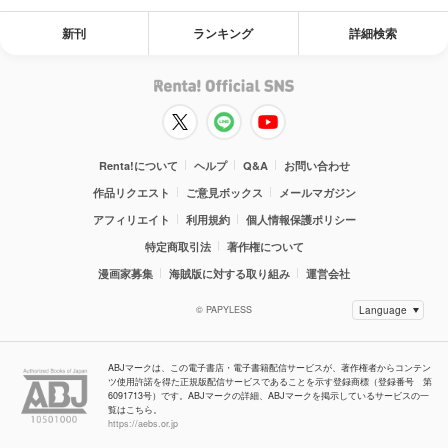
新刊
ランキング
詳細検索
Renta!について
ヘルプ
Q&A
お問い合わせ
作品リクエスト
ご意見ボックス
メールマガジン
アフィリエイト
利用規約
個人情報保護ポリシー
特定商取引法
著作権について
漫画家募集
海賊版に対する取り組み
運営会社
© PAPYLESS
ABJマークは、この電子書店・電子書籍配信サービスが、著作権者からコンテン
ツ使用許諾を得た正規版配信サービスであることを示す登録商標（登録番号 第
6091713号）です。ABJマークの詳細、ABJマークを掲示しているサービスの一
覧はこちら。
https://aebs.or.jp