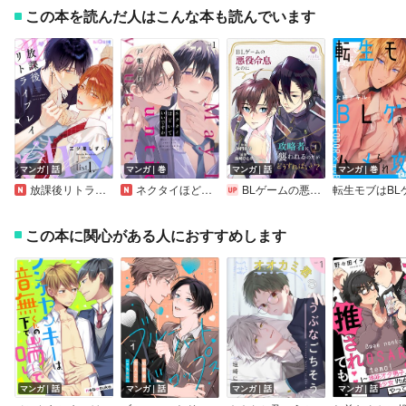
この本を読んだ人はこんな本も読んでいます
マンガ｜話
マンガ｜巻
マンガ｜話
マンガ｜巻
放課後リトライプレイ
ネクタイほどいていいですか
BLゲームの悪役令息なのに攻略者に襲われるのだがどうすればいい？
この本に関心がある人におすすめします
マンガ｜話
マンガ｜話
マンガ｜話
マンガ｜話