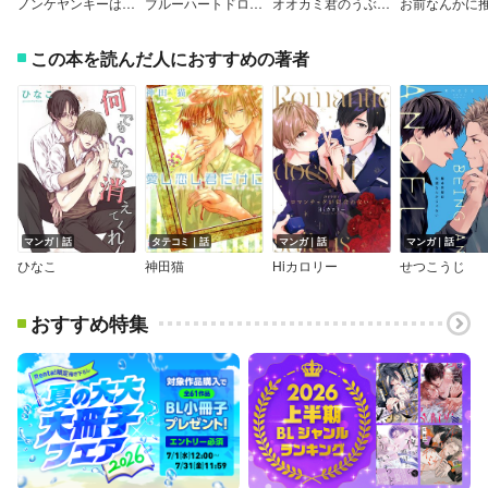
ノンケヤンキーは、音無くんの下で喘いでる。
ブルーハートドロップス
オオカミ君のうぶなごちそう【分冊版】
この本を読んだ人におすすめの著者
マンガ｜話
タテコミ｜話
マンガ｜話
マンガ｜話
ひなこ
神田猫
Hiカロリー
せつこうじ
おすすめ特集