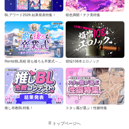
BLアワード2026 結果発表特集！
桜色満開！チク美特集
Renta!BL高校 前も後ろも卒業式～童貞・処女からの卒業アルバム～
煩悩108本エロノック
推し布教BL特集！
スタッ腐が選ぶ！性癖特集
トップページへ