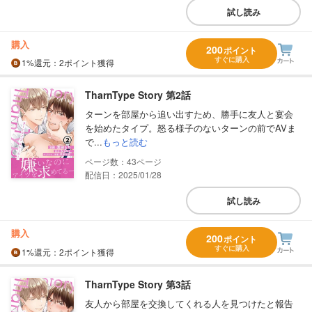
試し読み
購入
200
ポイント
すぐに購入
1%
還元
：2ポイント獲得
TharnType Story 第2話
ターンを部屋から追い出すため、勝手に友人と宴会
を始めたタイプ。怒る様子のないターンの前でAVま
で...
もっと読む
43
配信日：2025/01/28
試し読み
購入
200
ポイント
すぐに購入
1%
還元
：2ポイント獲得
TharnType Story 第3話
友人から部屋を交換してくれる人を見つけたと報告