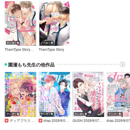
マンガ｜巻
ノベル｜巻
TharnType Story【コミックス版】【電子限定描き下ろし漫画付き】
TharnType Story
園瀬もち先生の他作品
マンガ｜巻
マンガ｜巻
マンガ｜巻
マンガ｜巻
ディアプラス 2026年7月号［期間限定］
drap 2026年08月号
GUSH 2026年07月号
drap 2026年