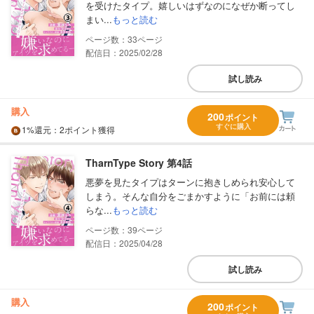
を受けたタイプ。嬉しいはずなのになぜか断ってし
まい...
もっと読む
33
配信日：2025/02/28
試し読み
購入
200
ポイント
すぐに購入
1%
還元
：2ポイント獲得
TharnType Story 第4話
悪夢を見たタイプはターンに抱きしめられ安心して
しまう。そんな自分をごまかすように「お前には頼
らな...
もっと読む
39
配信日：2025/04/28
試し読み
購入
200
ポイント