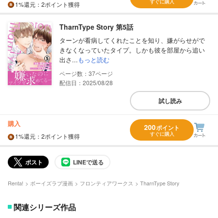
すぐに購入
1%
還元
：2ポイント獲得
TharnType Story 第5話
ターンが看病してくれたことを知り、嫌がらせがで
きなくなっていたタイプ。しかも彼を部屋から追い
出さ...
もっと読む
37
配信日：2025/08/28
試し読み
購入
200
ポイント
すぐに購入
1%
還元
：2ポイント獲得
ポスト
LINEで送る
Renta!
ボーイズラブ漫画
フロンティアワークス
TharnType Story
関連シリーズ作品