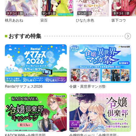
タテコミ｜話
マンガ｜話
マンガ｜話
タテコミ｜話
桃月あおね
宙百
ひなた水色
坂下コウ
おすすめ特集
Renta!サマフェス2026
令嬢・異世界マンガ祭
KADOKAWA×令嬢倶楽部
令嬢特集ページ「令嬢倶楽部」