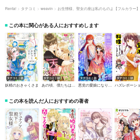
Renta!
タテコミ
weavin
お生憎様、聖女の座は私のものよ【フルカラー】
この本に関心がある人におすすめします
タテコミ｜話
タテコミ｜話
タテコミ｜話
タテコミ｜話
妖精のおきゃくさま
あの頃、僕たちは天使が見えた。～ベッドの上の彼女に恋した365日～
悪党の愛娘になりました【フルカラー】
この本を読んだ人におすすめの著者