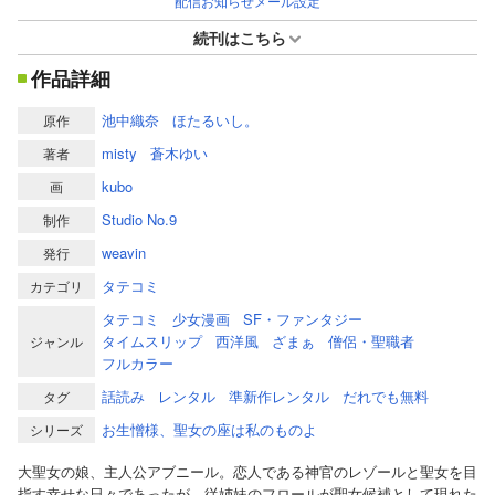
配信お知らせメール設定
続刊はこちら
作品詳細
池中織奈
ほたるいし。
原作
misty
蒼木ゆい
著者
kubo
画
Studio No.9
制作
weavin
発行
タテコミ
カテゴリ
タテコミ
少女漫画
SF・ファンタジー
タイムスリップ
西洋風
ざまぁ
僧侶・聖職者
ジャンル
フルカラー
話読み
レンタル
準新作レンタル
だれでも無料
タグ
お生憎様、聖女の座は私のものよ
シリーズ
大聖女の娘、主人公アブニール。恋人である神官のレゾールと聖女を目
指す幸せな日々であったが、従姉妹のフロールが聖女候補として現れた