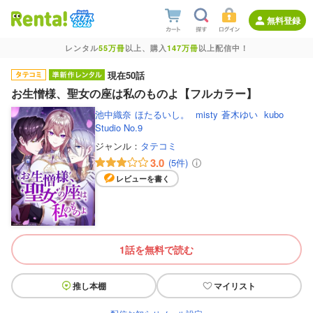
無料登録
レンタル
55万冊
以上、購入
147万冊
以上配信中！
現在50話
お生憎様、聖女の座は私のものよ【フルカラー】
池中織奈
ほたるいし。
misty
蒼木ゆい
kubo
Studio No.9
ジャンル：
タテコミ
3.0
(5件)
レビューを書く
1話を無料で読む
推し本棚
マイリスト