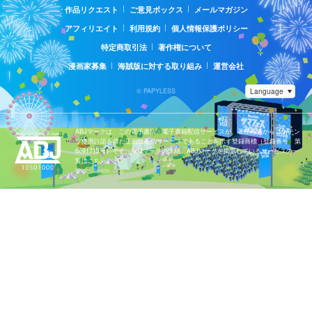
作品リクエスト
ご意見ボックス
メールマガジン
アフィリエイト
利用規約
個人情報保護ポリシー
特定商取引法
著作権について
漫画家募集
海賊版に対する取り組み
運営会社
© PAPYLESS
ABJマークは、この電子書店・電子書籍配信サービスが、著作権者からコンテン
ツ使用許諾を得た正規版配信サービスであることを示す登録商標（登録番号 第
6091713号）です。ABJマークの詳細、ABJマークを掲示しているサービスの一
覧はこちら。
https://aebs.or.jp