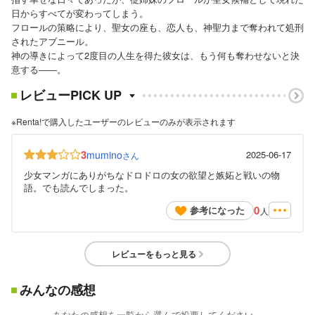
日からすべてが変わってしまう。
フロールの策略により、聖女の座も、恋人も、神聖力まで奪われて処刑
されたアブニール。
神の導きによって2度目の人生を得た彼女は、もう何も奪わせないと決
意する――。
レビューPICK UP
※Renta!で購入したユーザーのレビューのみが表示されます
3
mumino
2025-06-17
さん
少女マンガにありがちなドロドロの女の欲望と嫉妬と戦いの物
語。でも読んでしまった。
0
参考になった
人
レビューをもっと見る
みんなの感想
あなたの感想を一覧から選んで投票してください。