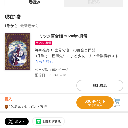
話読み
巻読み
現在1巻
1巻から
最新巻から
コミック百合姫 2024年9月号
毎月発売！ 世界で唯一の百合専門誌
9月号は、樫風先生による少女二人の音楽青春スト...
もっと読む
684
配信日：2024/07/18
試し読み
購入
636
ポイント
すぐに購入
1%
還元
：6ポイント獲得
ポスト
LINEで送る