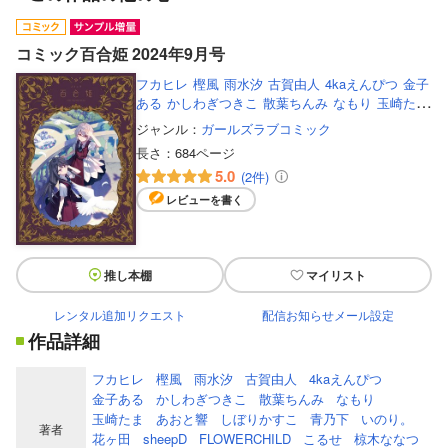
コミック百合姫 2024年9月号
フカヒレ
樫風
雨水汐
古賀由人
4kaえんぴつ
金子
ある
かしわぎつきこ
散葉ちんみ
なもり
玉崎た
ま
あおと響
しぼりかすこ
青乃下
いのり。
花ヶ
ジャンル：
ガールズラブコミック
田
sheepD
FLOWERCHILD
こるせ
椋木ななつ
焼
長さ：
684ページ
肉定食
くわばらたもつ
伊月クロ
ひあるろん＆達
5.0
(2件)
磨
さかさな
んみ
レビューを書く
推し本棚
マイリスト
レンタル追加リクエスト
配信お知らせメール設定
作品詳細
フカヒレ
樫風
雨水汐
古賀由人
4kaえんぴつ
金子ある
かしわぎつきこ
散葉ちんみ
なもり
玉崎たま
あおと響
しぼりかすこ
青乃下
いのり。
著者
花ヶ田
sheepD
FLOWERCHILD
こるせ
椋木ななつ