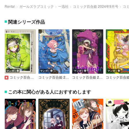
Renta!
ガールズラブコミック
一迅社
コミック百合姫 2024年9月号
コミ
関連シリーズ作品
マンガ｜巻
マンガ｜巻
マンガ｜巻
マンガ｜巻
コミック百合姫 2026年9月号
コミック百合姫 2026年8月号
コミック百合姫 2026年7月号
この本に関心がある人におすすめします