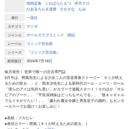
焼肉定食
くわばらたもつ
伊月クロ
ひあるろん＆達磨
さかさな
んみ
一迅社
発行
マンガ
カテゴリ
ガールズラブコミック
雑誌
ジャンル
コミック百合姫
レーベル
『コミック百合姫』
シリーズ
2024年7月18日
紙初版日
毎月発売！ 世界で唯一の百合専門誌
9月号は、樫風先生による少女二人の音楽青春ストーリー「キミが吠え
るための歌を、」と、雨水汐先生による新時代ガール・ミーツ・ガール
「僕らのアイは気持ち悪い」がカラーで連載スタート！そのほか「サル
ビアのブーケ」、「平良深姉妹はどっちもヤんでる」、「陰キャギャル
でもイキがりたい！」、「嫌われ魔女令嬢と男装皇子の婚約」もセンタ
ーカラーでお届け！お楽しみに！
●表紙：フカヒレ
●巻頭カラー：樫風［キミが吠えるための歌を、］