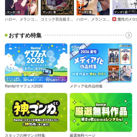
マンガ｜話
マンガ｜巻
マンガ｜巻
マンガ｜話
ハロー、メランコリック！ 連載版
コミック百合姫 2024年12月号
ハロー、メランコリック！ 【イラスト特典付】
魔性のメロ女に堕とされる百合アンソロジー『初恋の呪い』
おすすめ特集
Renta!サマフェス2026
メディア化作品特集
スタッフの神マンガ特集
厳選無料ページ