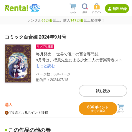
無料登録
レンタル
55万冊
以上、購入
147万冊
以上配信中！
コミック百合姫 2024年9月号
毎月発売！ 世界で唯一の百合専門誌
9月号は、樫風先生による少女二人の音楽青春スト...
もっと読む
684
配信日：2024/07/18
試し読み
購入
636
ポイント
すぐに購入
1%
還元
：6ポイント獲得
この作品の他の巻