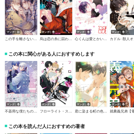
マンガ｜話
マンガ｜巻
マンガ｜巻
マンガ｜巻
この手を離さないで【小冊子】
烏は恋の糸に囚われる【SS付き電子限定版】
心くんは愛とかいらない【電子限定描き下ろし付き】
この本に関心がある人におすすめします
マンガ｜巻
マンガ｜巻
マンガ｜巻
マンガ｜巻
不器用な僕たちの恋と魔法【電子限定おまけ付き】
フローライト・スター【電子限定おまけ付き】
君に染まる町の色【電子限定おまけ付き】
この本を読んだ人におすすめの著者