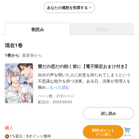
あなたの感想を投票する
話読み
巻読み
現在1巻
1巻から
最新巻から
愛だの恋だの効く前に【電子限定おまけ付き】
自分の声を聞いた人に好意を持たれてしまうという
不思議な能力を持つ須東。ある日、須東が管理人を
務め...
もっと読む
212
配信日：2024/05/03
試し読み
購入
800
ポイント
すぐに購入
1%
還元
：8ポイント獲得