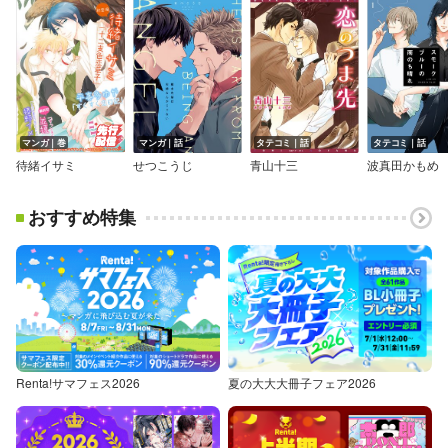
マンガ｜巻
マンガ｜話
タテコミ｜話
タテコミ｜話
待緒イサミ
せつこうじ
青山十三
波真田かもめ
おすすめ特集
Renta!サマフェス2026
夏の大大大冊子フェア2026