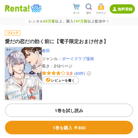
無料登録
レンタル
55万冊
以上、購入
147万冊
以上配信中！
愛だの恋だの効く前に【電子限定おまけ付き】
春田
ジャンル：
ボーイズラブ漫画
長さ：
212ページ
3.9
(43件)
レビューを書く
1巻を試し読み
1巻を購入
800