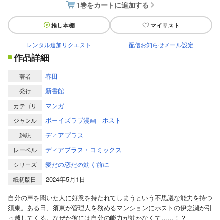
1巻をカートに追加する
推し本棚
マイリスト
レンタル追加リクエスト
配信お知らせメール設定
作品詳細
春田
著者
新書館
発行
マンガ
カテゴリ
ボーイズラブ漫画
ホスト
ジャンル
ディアプラス
雑誌
ディアプラス・コミックス
レーベル
愛だの恋だの効く前に
シリーズ
2024年5月1日
紙初版日
自分の声を聞いた人に好意を持たれてしまうという不思議な能力を持つ
須東。ある日、須東が管理人を務めるマンションにホストの伊之瀬が引
っ越してくる。なぜか彼には自分の能力が効かなくて……！？