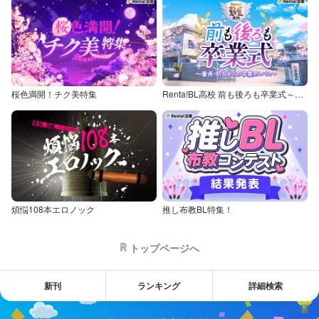
桜色満開！チク美特集
Renta!BL高校 前も後ろも卒業式～童貞・処女からの卒業アルバム～
煩悩108本エロノック
推し布教BL特集！
トップページへ
新刊
ランキング
詳細検索