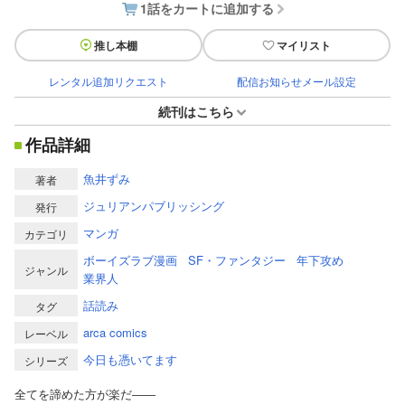
1話をカートに追加する
推し本棚
マイリスト
レンタル追加リクエスト
配信お知らせメール設定
続刊はこちら
作品詳細
魚井ずみ
著者
ジュリアンパブリッシング
発行
マンガ
カテゴリ
ボーイズラブ漫画
SF・ファンタジー
年下攻め
ジャンル
業界人
話読み
タグ
arca comics
レーベル
今日も憑いてます
シリーズ
全てを諦めた方が楽だ――