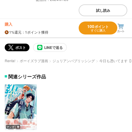
試し読み
購入
100
ポイント
すぐに購入
1%
還元
：1ポイント獲得
ポスト
LINEで送る
Renta!
ボーイズラブ漫画
ジュリアンパブリッシング
今日も憑いてます【
関連シリーズ作品
マンガ｜巻