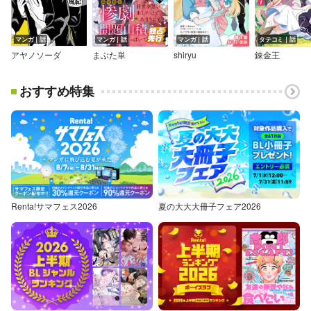
マンガ｜話
マンガ｜話
マンガ｜話
タテコミ｜話
アヤノソーダ
まぶた単
shiryu
錬金王
おすすめ特集
Renta!サマフェス2026
夏の大大大冊子フェア2026