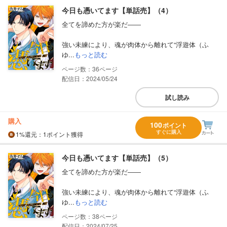
今日も憑いてます【単話売】（4）
全てを諦めた方が楽だ――
強い未練により、魂が肉体から離れて“浮遊体（ふ
ゆ...
もっと読む
36
配信日：2024/05/24
試し読み
購入
100
ポイント
すぐに購入
1%
還元
：1ポイント獲得
今日も憑いてます【単話売】（5）
全てを諦めた方が楽だ――
強い未練により、魂が肉体から離れて“浮遊体（ふ
ゆ...
もっと読む
38
配信日：2024/07/25