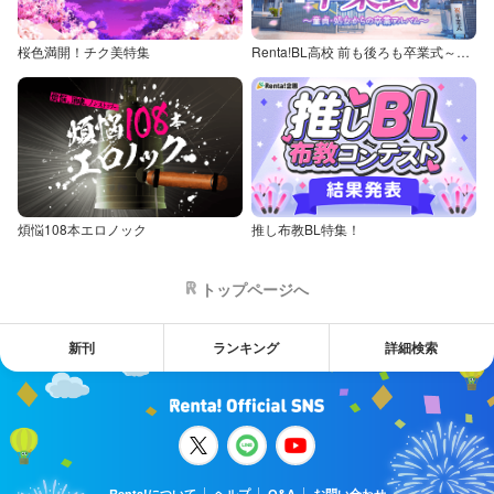
桜色満開！チク美特集
Renta!BL高校 前も後ろも卒業式～童貞・処女からの卒業アルバム～
煩悩108本エロノック
推し布教BL特集！
トップページへ
新刊
ランキング
詳細検索
Renta!について
ヘルプ
Q&A
お問い合わせ