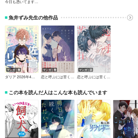
今日も憑いてます【ペーパー付】【電子限定ペーパー付】
魚井ずみ先生の他作品
マンガ｜巻
マンガ｜巻
マンガ｜話
ダリア 2026年4月号
恋と呼ぶには苦くて甘い【ペーパー付】【電子限定ペーパー付】
恋と呼ぶには苦くて甘い【単話売】
この本を読んだ人はこんな本も読んでいます