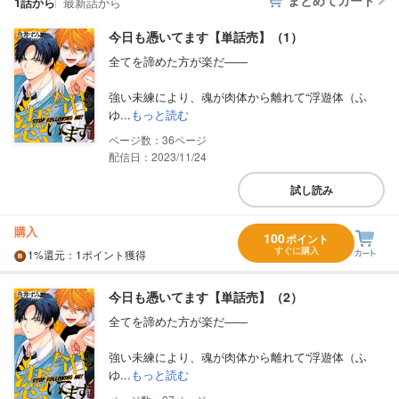
まとめてカート
1話から
最新話から
今日も憑いてます【単話売】（1）
全てを諦めた方が楽だ――
強い未練により、魂が肉体から離れて“浮遊体（ふ
ゆ...
もっと読む
36
配信日：2023/11/24
試し読み
購入
100
ポイント
すぐに購入
1%
還元
：1ポイント獲得
今日も憑いてます【単話売】（2）
全てを諦めた方が楽だ――
強い未練により、魂が肉体から離れて“浮遊体（ふ
ゆ...
もっと読む