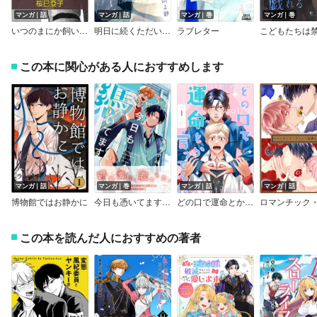
マンガ｜話
マンガ｜話
マンガ｜巻
マンガ｜巻
いつのまにか飼い犬。【単話】
明日に続くただいまを 分冊版
ラブレター
この本に関心がある人におすすめします
マンガ｜話
マンガ｜巻
マンガ｜話
マンガ｜話
博物館ではお静かに
今日も憑いてます【ペーパー付】【電子限定ペーパー付】
どの口で運命とか言ってんだ【単話】
この本を読んだ人におすすめの著者