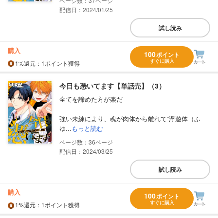
37
配信日：2024/01/25
試し読み
購入
100
ポイント
すぐに購入
1%
還元
：1ポイント獲得
今日も憑いてます【単話売】（3）
全てを諦めた方が楽だ――
強い未練により、魂が肉体から離れて“浮遊体（ふ
ゆ...
もっと読む
36
配信日：2024/03/25
試し読み
購入
100
ポイント
すぐに購入
1%
還元
：1ポイント獲得