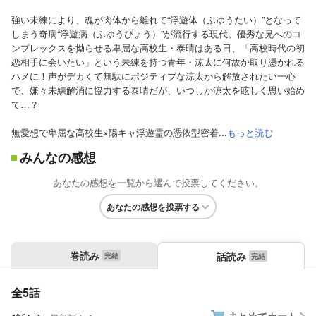
強い未練により、魂が肉体から離れて“浮遊体（ふゆうたい）”となって
しまう奇病“浮遊病（ふゆうびょう）”が流行する現代。優秀な兄へのコ
ンプレックスを拗らせる卑屈な高校生・泰晴はある日、「高校時代の初
恋相手に会いたい」という未練を持つ青年・涼太に何故か取り憑かれる
ハメに！声がデカくて無駄にポジティブな涼太から解放されたい一心
で、嫌々未練解消に協力する泰晴だが、いつしか涼太を眩しく思い始め
て…？
無愛想で卑屈な高校生×陽キャ浮遊霊の憑依型密着...
もっと読む
みんなの感想
あなたの感想を一覧から選んで投票してください。
あなたの感想を投票する
巻読み
話読み
全5話