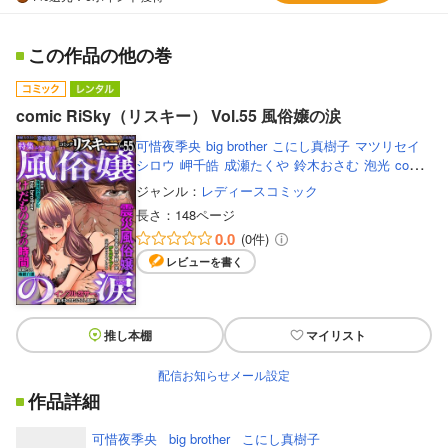
この作品の他の巻
comic RiSky（リスキー） Vol.55 風俗嬢の涙
可惜夜季央
big brother
こにし真樹子
マツリセイ
シロウ
岬千皓
成瀬たくや
鈴木おさむ
泡光
comic
RiSky（リスキー）編集部
宮崎摩耶
小野一光
ジャンル：
レディースコミック
長さ：
148ページ
0.0
(0件)
レビューを書く
推し本棚
マイリスト
配信お知らせメール設定
作品詳細
可惜夜季央
big brother
こにし真樹子