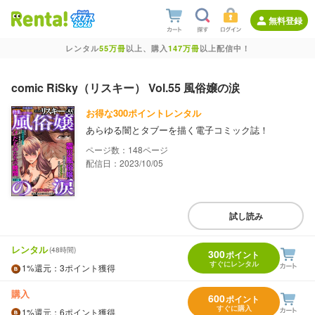
無料登録
レンタル
55万冊
以上、購入
147万冊
以上配信中！
comic RiSky（リスキー） Vol.55 風俗嬢の涙
お得な300ポイントレンタル
あらゆる闇とタブーを描く電子コミック誌！
148
配信日：2023/10/05
試し読み
レンタル
(48時間)
300
ポイント
すぐにレンタル
1%
還元
：3ポイント獲得
購入
600
ポイント
すぐに購入
1%
還元
：6ポイント獲得