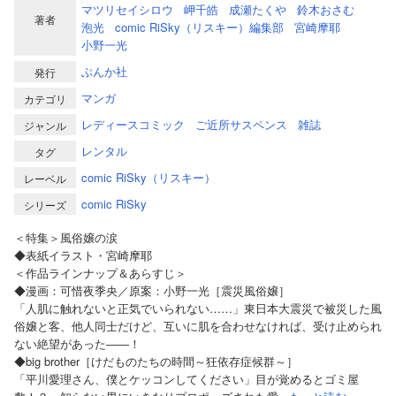
マツリセイシロウ
岬千皓
成瀬たくや
鈴木おさむ
著者
泡光
comic RiSky（リスキー）編集部
宮崎摩耶
小野一光
ぶんか社
発行
マンガ
カテゴリ
レディースコミック
ご近所サスペンス
雑誌
ジャンル
レンタル
タグ
comic RiSky（リスキー）
レーベル
comic RiSky
シリーズ
＜特集＞風俗嬢の涙
◆表紙イラスト・宮崎摩耶
＜作品ラインナップ＆あらすじ＞
◆漫画：可惜夜季央／原案：小野一光［震災風俗嬢］
「人肌に触れないと正気でいられない……」東日本大震災で被災した風
俗嬢と客、他人同士だけど、互いに肌を合わせなければ、受け止められ
ない絶望があった――！
◆big brother［けだものたちの時間～狂依存症候群～］
「平川愛理さん、僕とケッコンしてください」目が覚めるとゴミ屋