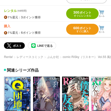
レンタル
(48時間)
300
ポイント
すぐにレンタル
1%
還元
：3ポイント獲得
購入
600
ポイント
すぐに購入
1%
還元
：6ポイント獲得
ポスト
LINEで送る
Renta!
レディースコミック
ぶんか社
comic RiSky（リスキー） Vol.55
関連シリーズ作品