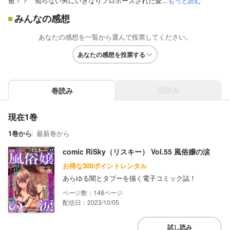
敷！？ 知らない男にいきなりプロポーズされた愛...
もっと読む
みんなの感想
あなたの感想を一覧から選んで投票してください。
あなたの感想を投票する
話読み
巻読み
現在1巻
1巻から
最新巻から
comic RiSky（リスキー） Vol.55 風俗嬢の涙
お得な300ポイントレンタル
あらゆる闇とタブーを描く電子コミック誌！
148
配信日：2023/10/05
試し読み