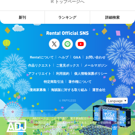
トップページへ
新刊
ランキング
詳細検索
Renta!について
ヘルプ
Q&A
お問い合わせ
作品リクエスト
ご意見ボックス
メールマガジン
アフィリエイト
利用規約
個人情報保護ポリシー
特定商取引法
著作権について
漫画家募集
海賊版に対する取り組み
運営会社
© PAPYLESS
ABJマークは、この電子書店・電子書籍配信サービスが、著作権者からコンテン
ツ使用許諾を得た正規版配信サービスであることを示す登録商標（登録番号 第
6091713号）です。ABJマークの詳細、ABJマークを掲示しているサービスの一
覧はこちら。