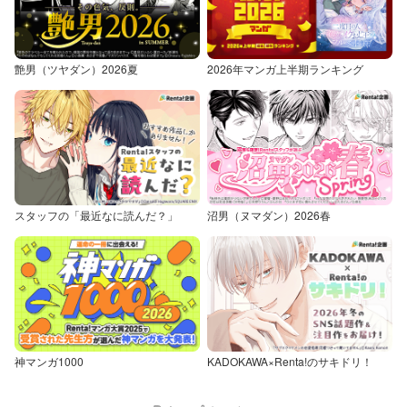
艶男（ツヤダン）2026夏
2026年マンガ上半期ランキング
スタッフの「最近なに読んだ？」
沼男（ヌマダン）2026春
神マンガ1000
KADOKAWA×Renta!のサキドリ！