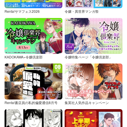
Renta!サマフェス2026
令嬢・異世界マンガ祭
KADOKAWA×令嬢倶楽部
令嬢特集ページ「令嬢倶楽部」
Renta!書店員の私的偏愛通信8月号
集英社人気作品キャンペーン