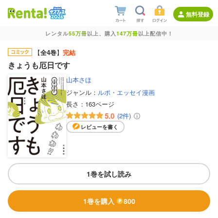
無料登録
レンタル
55万冊
以上、購入
147万冊
以上配信中！
【
全4巻
】
完結
きょうも厄日です
山本さほ
ジャンル：
ルポ・エッセイ漫画
長さ：
163ページ
5.0
(2件)
レビューを書く
1巻を試し読み
1巻を購入
800