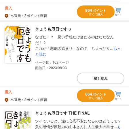
購入
864
ポイント
すぐに購入
1%
還元
：8ポイント獲得
きょうも厄日です 3
なぜだ！？ 悪い予感だけ当たるのはなぜなん
だ！？
これが「悲劇の始まり」なの？ ちょっぴり...
もっ
と読む
162
配信日：2023/08/03
試し読み
購入
864
ポイント
すぐに購入
1%
還元
：8ポイント獲得
きょうも厄日です THE FINAL
ツイていると、逆に心底不安になるのはどうして？
負の感情が原動力の山本さんに人生最大の幸せ...
も