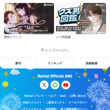
愛執ラウンジ
クズ男図鑑
トップページへ
新刊
ランキング
詳細検索
Renta!について
ヘルプ
Q&A
お問い合わせ
作品リクエスト
ご意見ボックス
メールマガジン
アフィリエイト
利用規約
個人情報保護ポリシー