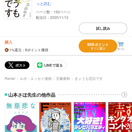
っと読む
162
配信日：2025/11/13
試し読み
購入
909
ポイント
すぐに購入
1%
還元
：9ポイント獲得
ポスト
LINEで送る
Renta!
ルポ・エッセイ漫画
文藝春秋
きょうも厄日です
山本さほ先生の他作品