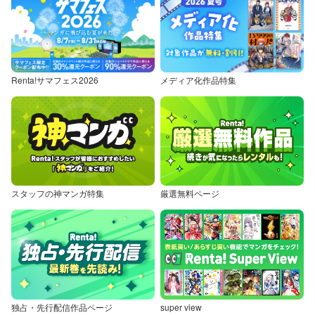
Renta!サマフェス2026
メディア化作品特集
スタッフの神マンガ特集
厳選無料ページ
独占・先行配信作品ページ
super view