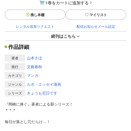
1巻をカートに追加する
推し本棚
マイリスト
レンタル追加リクエスト
配信お知らせメール設定
続刊はこちら
作品詳細
山本さほ
著者
文藝春秋
発行
マンガ
カテゴリ
ルポ・エッセイ漫画
ジャンル
きょうも厄日です
シリーズ
『岡崎に捧ぐ』著者による新シリーズ！
＊＊＊
毎日が落とし穴だらけ…！