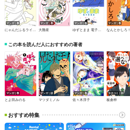
マンガ｜巻
マンガ｜巻
マンガ｜巻
マンガ｜巻
にゃんだふるライフ ～うちの老猫が教えてくれたこと～【電子特別版】
大難産
ゆずとまま 電子新装版
なんとかしろ
この本を読んだ人におすすめの著者
マンガ｜巻
マンガ｜話
マンガ｜巻
タテコミ｜話
とよ田みのる
マツダミノル
佐々木淳子
板倉梓
おすすめ特集