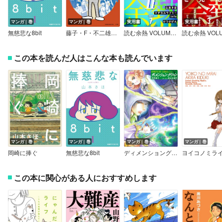
マンガ｜巻
マンガ｜巻
実用書
実用書
無慈悲な8bit
藤子・F・不二雄トリビュート＆原作アンソロジー F THE TRIBUTE
読む余熱 VOLUME 7
この本を読んだ人はこんな本も読んでいます
マンガ｜巻
マンガ｜巻
マンガ｜巻
マンガ｜巻
岡崎に捧ぐ
無慈悲な8bit
ディメンショングリーン 大合本
この本に関心がある人におすすめします