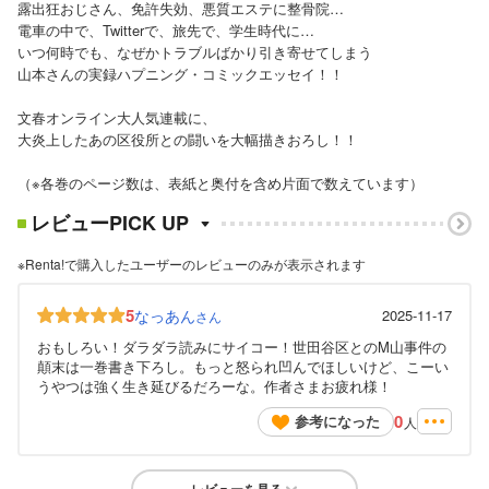
露出狂おじさん、免許失効、悪質エステに整骨院…
電車の中で、Twitterで、旅先で、学生時代に…
いつ何時でも、なぜかトラブルばかり引き寄せてしまう
山本さんの実録ハプニング・コミックエッセイ！！
文春オンライン大人気連載に、
大炎上したあの区役所との闘いを大幅描きおろし！！
（※各巻のページ数は、表紙と奥付を含め片面で数えています）
レビューPICK UP
※Renta!で購入したユーザーのレビューのみが表示されます
5
なっあん
2025-11-17
さん
おもしろい！ダラダラ読みにサイコー！世田谷区とのM山事件の
顛末は一巻書き下ろし。もっと怒られ凹んでほしいけど、こーい
うやつは強く生き延びるだろーな。作者さまお疲れ様！
0
参考になった
人