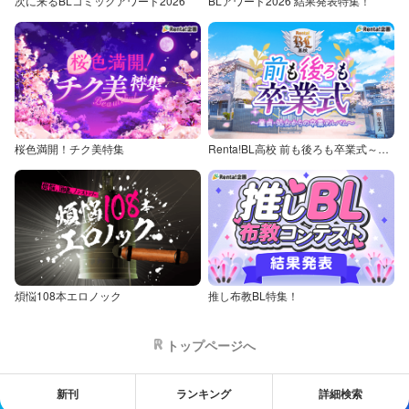
次に来るBLコミックアワード2026
BLアワード2026 結果発表特集！
桜色満開！チク美特集
Renta!BL高校 前も後ろも卒業式～童貞・処女からの卒業アルバム～
煩悩108本エロノック
推し布教BL特集！
トップページへ
新刊
ランキング
詳細検索