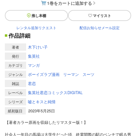
1巻をカートに追加する
推し本棚
マイリスト
レンタル追加リクエスト
配信お知らせメール設定
作品詳細
木下けい子
著者
集英社
発行
マンガ
カテゴリ
ボーイズラブ漫画
リーマン
スーツ
ジャンル
君恋
雑誌
集英社君恋コミックスDIGITAL
レーベル
嘘とキスと純情
シリーズ
2023年5月25日
紙初版日
【著者カラー原画を収録したリマスター版！】
社会人一年目の馬場は大学生だった頃、終電間際の駅のベンチで眠る男