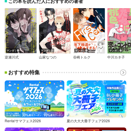
この本を読んだ人におすすめの著者
マンガ｜巻
マンガ｜話
マンガ｜巻
マンガ｜巻
逆瀬川式
山家なつの
谷崎トルク
中川カネ子
おすすめ特集
Renta!サマフェス2026
夏の大大大冊子フェア2026