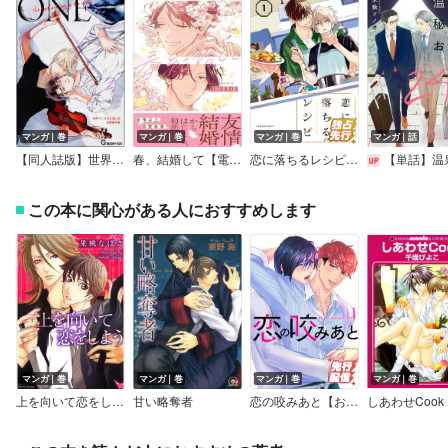
マンガ｜巻
マンガ｜巻
マンガ｜巻
マンガ｜話
【同人誌版】世界でいちばん遠い恋
春、結婚して【電子限定かきおろし付】
恋に落ちるレシピ【電子特装版】
【単話】温泉で秘密のお泊り、24
この本に関心がある人におすすめします
マンガ｜巻
マンガ｜巻
マンガ｜巻
マンガ｜巻
上を向いて恋をしよう
甘い略奪者
恋の咬みあと【おまけ付き】
しあわせCook