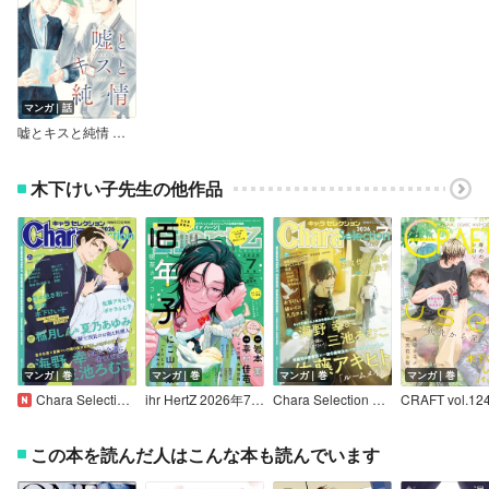
マンガ｜話
嘘とキスと純情 分冊版
木下けい子先生の他作品
マンガ｜巻
マンガ｜巻
マンガ｜巻
マンガ｜巻
Chara Selection 2026年9月号
ihr HertZ 2026年7月号
Chara Selection 2026年7月号
CRAFT vol.12
この本を読んだ人はこんな本も読んでいます