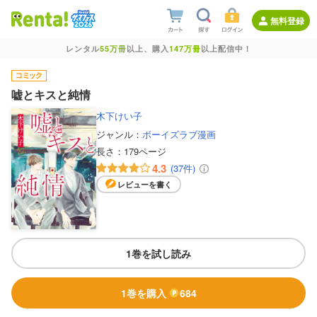
無料登録
レンタル
55万冊
以上、購入
147万冊
以上配信中！
嘘とキスと純情
木下けい子
ジャンル：
ボーイズラブ漫画
長さ：
179ページ
4.3
(37件)
レビューを書く
1巻を試し読み
1巻を購入
684