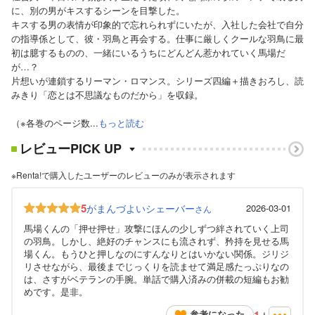
に、別の男がキスするシーンを目撃した。
キスする男の表情が印象的で忘れられずにいたが、入社した会社で自分
の指導係として、彼・羽鳥と再会する。仕事に厳しくクールな羽鳥に最
初は臆するものの、一緒にいるうちにどんどん惹かれていく馬場だ
が…？
片想いが連鎖するリーマン・ロマンス。シリーズ四編＋描きおろし、読
みきり「恋とは不思議なものだから」を収録。
（※各巻のページ数...
もっと読む
レビューPICK UP
※Renta!で購入したユーザーのレビューのみが表示されます
5
がまんづよいシェーバー
2026-03-01
さん
馬場くんの「押せ押せ」攻撃にほんの少しずつ絆されていく上司
の羽鳥。しかし、絶好のチャンスにも流されず、矜持を見せる馬
場くん。もうひと押しなのにすんなりとはいかない関係。ジリジ
リさせながら、最後までじっくりを読ませて満足感たっぷりなの
は、さすがベテランの手腕。単話で購入済みの併載の短編もお勧
めです。是非。
1
参考になった