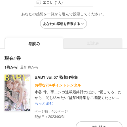
エロい (1人)
あなたの感想を一覧から選んで投票してください。
あなたの感想を投票する
話読み
巻読み
現在1巻
1巻から
最新巻から
BABY vol.57 監禁H特集
お得な784ポイントレンタル
水谷 倖、宇二シカ連載最終話のほか、“愛してる、だ
から、閉じ込めたい”監禁H特集をご堪能ください...
もっと読む
466
配信日：2023/03/31