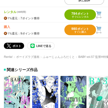
試し読み
レンタル
(48時間)
784
ポイント
すぐにレンタル
1%
還元
：7ポイント獲得
購入
980
ポイント
すぐに購入
1%
還元
：9ポイント獲得
ポスト
LINEで送る
Renta!
ボーイズラブ漫画
ふゅーじょんぷろだくと
BABY vol.57 監禁H特
関連シリーズ作品