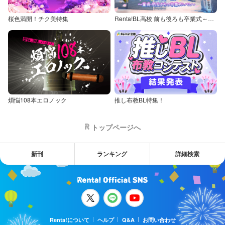
桜色満開！チク美特集
Renta!BL高校 前も後ろも卒業式～童貞・処女からの卒業アルバム～
煩悩108本エロノック
推し布教BL特集！
トップページへ
新刊
ランキング
詳細検索
Renta!について
ヘルプ
Q&A
お問い合わせ