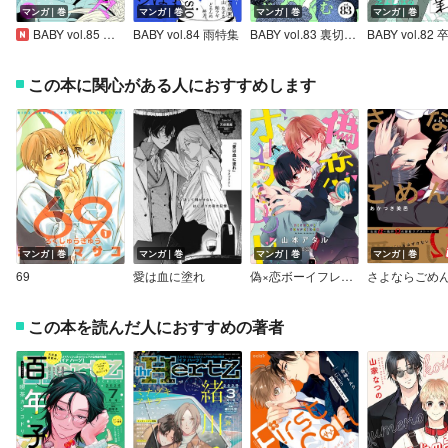
マンガ｜巻
マンガ｜巻
マンガ｜巻
マンガ｜巻
BABY vol.85 異国特集
BABY vol.84 雨特集
BABY vol.83 裏切り特集
この本に関心がある人におすすめします
マンガ｜巻
マンガ｜巻
マンガ｜巻
マンガ｜巻
69
愛は血に塗れ
偽×恋ボーイフレンド【電子限定かきおろし付】
この本を読んだ人におすすめの著者