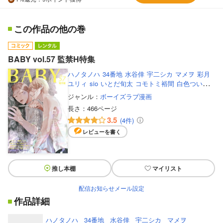
この作品の他の巻
BABY vol.57 監禁H特集
ハノタノハ
34番地
水谷倖
宇二シカ
マメヲ
彩月
ユリィ
sio
いとだ旬太
コモトミ裕間
白色ついり
三河尻あび
松本レプリカ
すた
御々
たまきち
ジャンル：
ボーイズラブ漫画
長さ：
466ページ
3.5
(4件)
レビューを書く
推し本棚
マイリスト
配信お知らせメール設定
作品詳細
ハノタノハ
34番地
水谷倖
宇二シカ
マメヲ