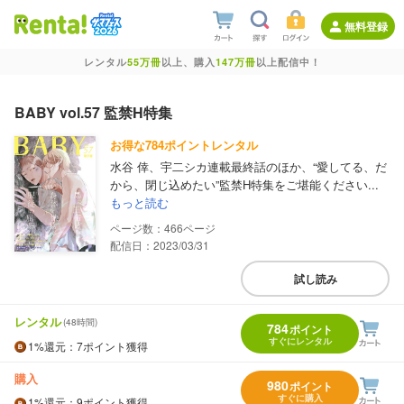
無料登録
レンタル
55万冊
以上、購入
147万冊
以上配信中！
BABY vol.57 監禁H特集
お得な784ポイントレンタル
水谷 倖、宇二シカ連載最終話のほか、“愛してる、だ
から、閉じ込めたい”監禁H特集をご堪能ください...
もっと読む
466
配信日：2023/03/31
試し読み
レンタル
(48時間)
784
ポイント
すぐにレンタル
1%
還元
：7ポイント獲得
購入
980
ポイント
すぐに購入
1%
還元
：9ポイント獲得