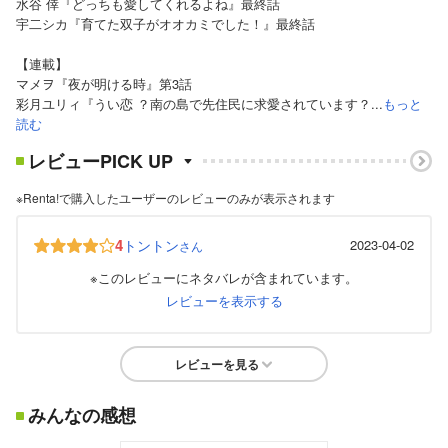
水谷 倖『どっちも愛してくれるよね』最終話
宇二シカ『育てた双子がオオカミでした！』最終話
【連載】
マメヲ『夜が明ける時』第3話
彩月ユリィ『うい恋 ？南の島で先住民に求愛されています？...
もっと
読む
レビューPICK UP
※Renta!で購入したユーザーのレビューのみが表示されます
4
トントン
2023-04-02
さん
※このレビューにネタバレが含まれています。
レビューを表示する
レビューを見る
みんなの感想