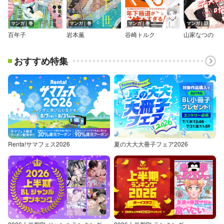
マンガ｜巻
マンガ｜巻
マンガ｜巻
マンガ｜話
百年子
岩本薫
谷崎トルク
山家なつの
おすすめ特集
Renta!サマフェス2026
夏の大大大冊子フェア2026