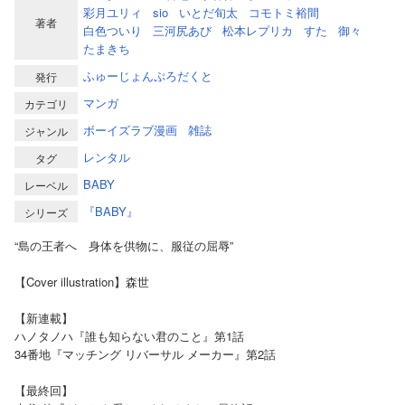
彩月ユリィ
sio
いとだ旬太
コモトミ裕間
著者
白色ついり
三河尻あび
松本レプリカ
すた
御々
たまきち
ふゅーじょんぷろだくと
発行
マンガ
カテゴリ
ボーイズラブ漫画
雑誌
ジャンル
レンタル
タグ
BABY
レーベル
『BABY』
シリーズ
“島の王者へ 身体を供物に、服従の屈辱”
【Cover illustration】森世
【新連載】
ハノタノハ『誰も知らない君のこと』第1話
34番地『マッチング リバーサル メーカー』第2話
【最終回】