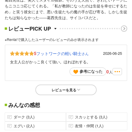
もニコニコ応じてくれる。「私が教師になったのは生徒を幸せにするた
め」と笑う彼女にまで、悪い生徒たちの魔の手が忍び寄る。しかし生徒
たちは知らなかった――葛西先生は、サイコパスだと。
レビューPICK UP
※Renta!で購入したユーザーのレビューのみが表示されます
5
フットワークの軽い騎士
2026-06-25
さん
女主人公がかっこ良くて強い。ほれぼれする。
0
参考になった
人
レビューを見る
みんなの感想
ダーク (3人)
スカッとする (3人)
エグい (2人)
友情・仲間 (1人)