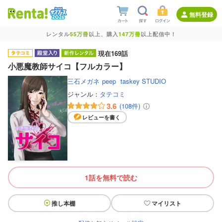
無料登録
レンタル
55万冊
以上、購入
147万冊
以上配信中！
現在169話
小悪魔教師サイコ【フルカラー】
三石メガネ
peep
taskey STUDIO
ジャンル：
タテコミ
3.6
(108件)
レビューを書く
1話を無料で読む
推し本棚
マイリスト