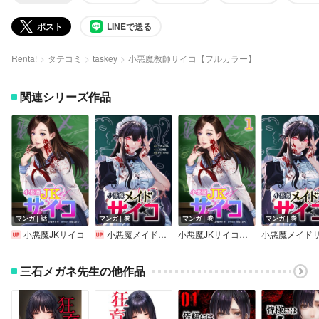
ポスト
LINEで送る
Renta!
タテコミ
taskey
小悪魔教師サイコ【フルカラー】
関連シリーズ作品
マンガ｜話
マンガ｜巻
マンガ｜巻
マンガ｜巻
小悪魔JKサイコ
小悪魔メイドサイコ
小悪魔JKサイコ【単行本版】
三石メガネ先生の他作品