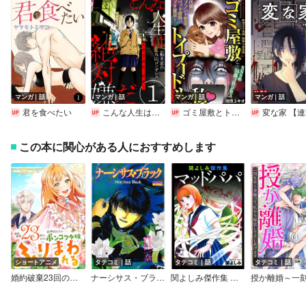
マンガ｜話
マンガ｜話
マンガ｜話
マンガ｜話
君を食べたい
こんな人生は絶対嫌だ［ばら売り］［黒蜜］
ゴミ屋敷とトイプードルと私
変な家 【連載
この本に関心がある人におすすめします
ショートアニメ
タテコミ｜話
タテコミ｜話
タテコミ｜話
婚約破棄23回の冷血貴公子は田舎のポンコツ令嬢にふりまわされる（ショートアニメ）
ナーシサス・ブラック
関よしみ傑作集 （4） マッドパパ