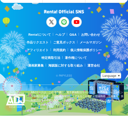
Renta!について
ヘルプ
Q&A
お問い合わせ
作品リクエスト
ご意見ボックス
メールマガジン
アフィリエイト
利用規約
個人情報保護ポリシー
特定商取引法
著作権について
漫画家募集
海賊版に対する取り組み
運営会社
© PAPYLESS
ABJマークは、この電子書店・電子書籍配信サービスが、著作権者からコンテン
ツ使用許諾を得た正規版配信サービスであることを示す登録商標（登録番号 第
6091713号）です。ABJマークの詳細、ABJマークを掲示しているサービスの一
覧はこちら。
https://aebs.or.jp