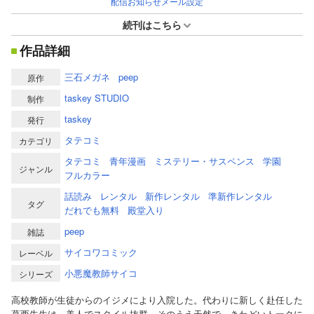
配信お知らせメール設定
続刊はこちら
作品詳細
三石メガネ
peep
原作
taskey STUDIO
制作
taskey
発行
タテコミ
カテゴリ
タテコミ
青年漫画
ミステリー・サスペンス
学園
ジャンル
フルカラー
話読み
レンタル
新作レンタル
準新作レンタル
タグ
だれでも無料
殿堂入り
peep
雑誌
サイコワコミック
レーベル
小悪魔教師サイコ
シリーズ
高校教師が生徒からのイジメにより入院した。代わりに新しく赴任した
葛西先生は、美人でスタイル抜群。そのうえ天然で、きわどいトークに