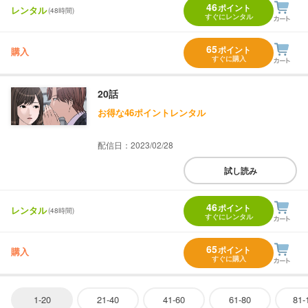
46
ポイント
レンタル
(48時間)
すぐにレンタル
65
ポイント
購入
すぐに購入
20話
お得な46ポイントレンタル
配信日：2023/02/28
試し読み
46
ポイント
レンタル
(48時間)
すぐにレンタル
65
ポイント
購入
すぐに購入
1-20
21-40
41-60
61-80
81-