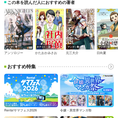
この本を読んだ人におすすめの著者
マンガ｜巻
タテコミ｜話
マンガ｜巻
マンガ｜話
アンソロジー
かたおかみさお
元三大介
日向夏
おすすめ特集
Renta!サマフェス2026
令嬢・異世界マンガ祭