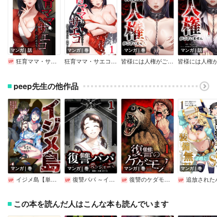
マンガ｜話
マンガ｜巻
マンガ｜巻
マンガ｜話
狂育ママ・サエコ─この子のためなら─
狂育ママ・サエコ─この子のためなら─【単行本版】
皆様には人権がございません【単行本版】
peep先生の他作品
マンガ｜巻
マンガ｜巻
マンガ｜巻
マンガ｜巻
イジメ島【単行本版】
復讐パパ ～イジメ・リベンジャー～【単行本版】
復讐のケダモノ【単行本版】
追放されたパシリ、買い物スキルSSSで装備無双 ～買ったモノを超強化して最強パーティー目指します
この本を読んだ人はこんな本も読んでいます