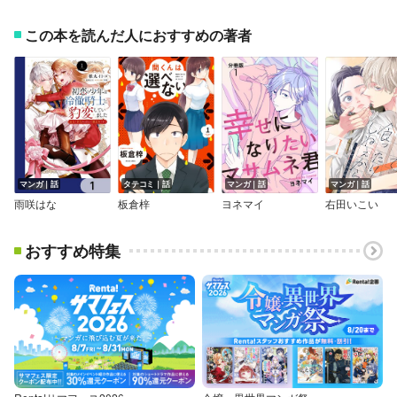
この本を読んだ人におすすめの著者
マンガ｜話
タテコミ｜話
マンガ｜話
マンガ｜話
雨咲はな
板倉梓
ヨネマイ
右田いこい
おすすめ特集