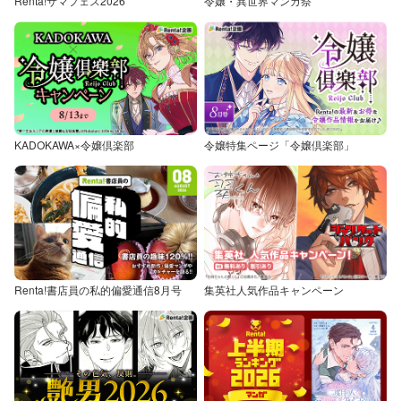
Renta!サマフェス2026
令嬢・異世界マンガ祭
KADOKAWA×令嬢倶楽部
令嬢特集ページ「令嬢倶楽部」
Renta!書店員の私的偏愛通信8月号
集英社人気作品キャンペーン