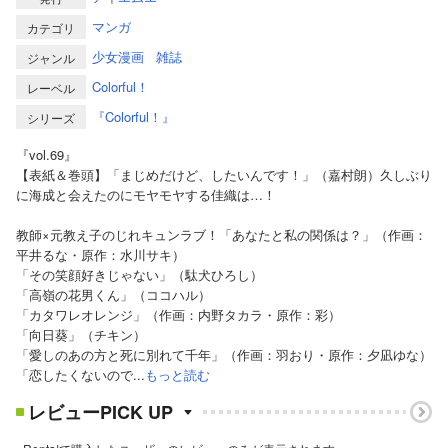
マンガ
カテゴリ
少女漫画
雑誌
ジャンル
Colorful！
レーベル
『Colorful！』
シリーズ
『vol.69』
【表紙＆巻頭】「まじめだけど、したいんです！」（嘉村朗）久しぶり
に海成と会えたのにモヤモヤする佳織は…！
教師×元教え子のじれキュンラブ！「あなたと私の関係は？」（作画：
平井るな・原作：水川サキ）
「その笑顔好きじゃない」（駄犬ひろし）
「高嶺の花男くん」（ココハル）
「カタワレオレンジ」（作画：内野タカラ・原作：彩）
「向日葵」（チキン）
「愛しのあの方と死に別れて千年」（作画：羽おり・原作：夕凪ゆな）
「恋したくないので...
もっと読む
レビューPICK UP