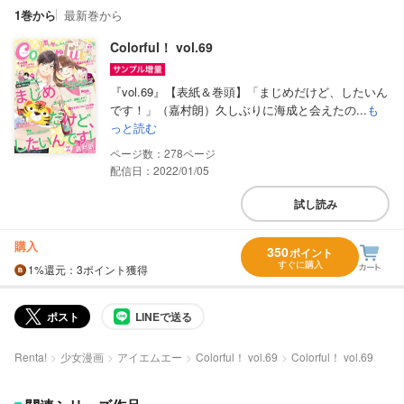
1巻から
最新巻から
Colorful！ vol.69
『vol.69』【表紙＆巻頭】「まじめだけど、したいん
です！」（嘉村朗）久しぶりに海成と会えたの...
も
っと読む
278
配信日：2022/01/05
試し読み
購入
350
ポイント
すぐに購入
1%
還元
：3ポイント獲得
ポスト
LINEで送る
Renta!
少女漫画
アイエムエー
Colorful！ vol.69
Colorful！ vol.69