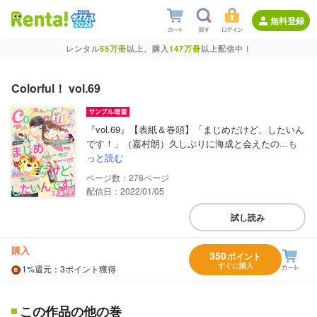
無料登録
レンタル
55万冊
以上、購入
147万冊
以上配信中！
Colorful！ vol.69
『vol.69』【表紙＆巻頭】「まじめだけど、したいん
です！」（嘉村朗）久しぶりに海成と会えたの...
も
っと読む
278
配信日：2022/01/05
試し読み
購入
350
ポイント
すぐに購入
1%
還元
：3ポイント獲得
この作品の他の巻