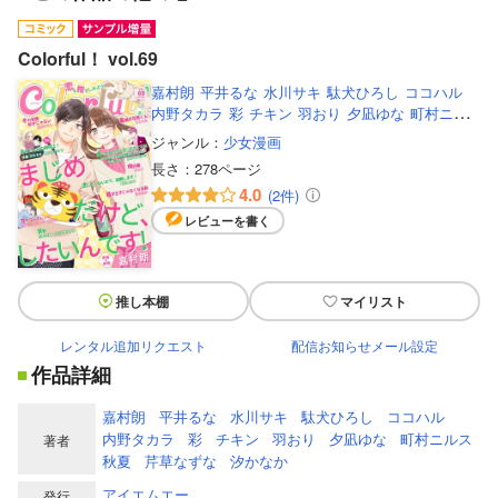
Colorful！ vol.69
嘉村朗
平井るな
水川サキ
駄犬ひろし
ココハル
内野タカラ
彩
チキン
羽おり
夕凪ゆな
町村ニル
ス
秋夏
芹草なずな
汐かなか
ジャンル：
少女漫画
長さ：
278ページ
4.0
(2件)
レビューを書く
推し本棚
マイリスト
レンタル追加リクエスト
配信お知らせメール設定
作品詳細
嘉村朗
平井るな
水川サキ
駄犬ひろし
ココハル
内野タカラ
彩
チキン
羽おり
夕凪ゆな
町村ニルス
著者
秋夏
芹草なずな
汐かなか
アイエムエー
発行