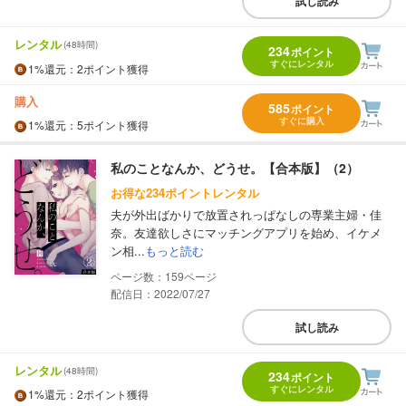
試し読み
レンタル
(48時間)
234
ポイント
すぐにレンタル
1%
還元
：2ポイント獲得
購入
585
ポイント
すぐに購入
1%
還元
：5ポイント獲得
私のことなんか、どうせ。【合本版】（2）
お得な234ポイントレンタル
夫が外出ばかりで放置されっぱなしの専業主婦・佳
奈。友達欲しさにマッチングアプリを始め、イケメ
ン相...
もっと読む
159
配信日：2022/07/27
試し読み
レンタル
(48時間)
234
ポイント
すぐにレンタル
1%
還元
：2ポイント獲得