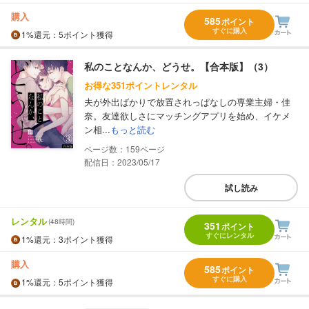
購入
585
ポイント
すぐに購入
1%
還元
：5ポイント獲得
私のことなんか、どうせ。【合本版】（3）
お得な351ポイントレンタル
夫が外出ばかりで放置されっぱなしの専業主婦・佳
奈。友達欲しさにマッチングアプリを始め、イケメ
ン相...
もっと読む
159
配信日：2023/05/17
試し読み
レンタル
(48時間)
351
ポイント
すぐにレンタル
1%
還元
：3ポイント獲得
購入
585
ポイント
すぐに購入
1%
還元
：5ポイント獲得