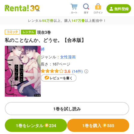
無料登録
レンタル
55万冊
以上、購入
147万冊
以上配信中！
現在3巻
私のことなんか、どうせ。【合本版】
縛
ジャンル：
女性漫画
長さ：
167ページ
3.6
(14件)
レビューを書く
1巻を試し読み
1巻をレンタル
234
1巻を購入
585