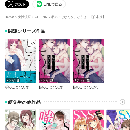
ポスト
LINEで送る
Renta!
女性漫画
CLLENN
私のことなんか、どうせ。【合本版】
関連シリーズ作品
マンガ｜巻
マンガ｜話
タテコミ｜話
私のことなんか、どうせ。【コミックス版】
私のことなんか、どうせ。
私のことなんか、どうせ。
縛先生の他作品