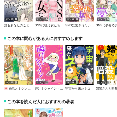
マンガ｜巻
マンガ｜巻
マンガ｜巻
マンガ｜巻
誰もあなたのことなんて
SNSに嗤う女たち
SNSに愛されたい女たち
SNSに夢みる
この本に関心がある人におすすめします
マンガ｜話
マンガ｜話
マンガ｜話
マンガ｜話
婚活とミシン もう一度恋がしたいけどめんどくさい気もする【分冊版】
瞬け！シャイン（分冊版）
宇宙から来たネコ
この本を読んだ人におすすめの著者