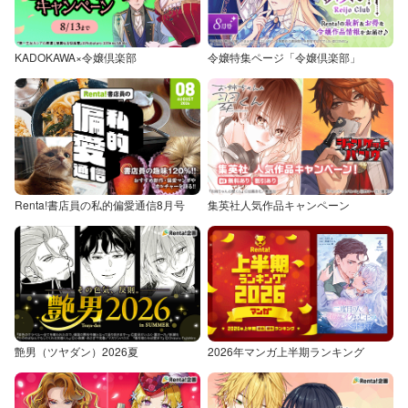
KADOKAWA×令嬢倶楽部
令嬢特集ページ「令嬢倶楽部」
Renta!書店員の私的偏愛通信8月号
集英社人気作品キャンペーン
艶男（ツヤダン）2026夏
2026年マンガ上半期ランキング