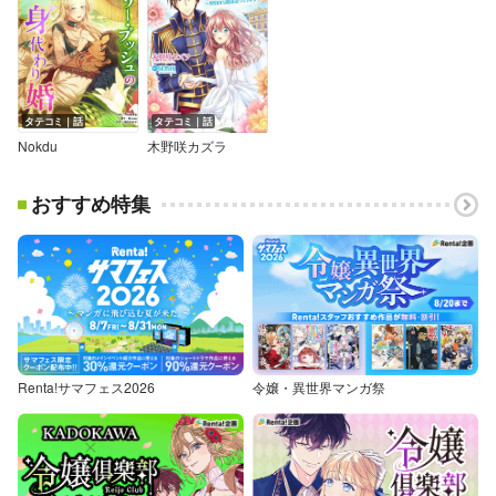
タテコミ｜話
タテコミ｜話
Nokdu
木野咲カズラ
おすすめ特集
Renta!サマフェス2026
令嬢・異世界マンガ祭