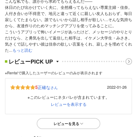
こんな私でも、誰かから求めてもらえるんだ――
休日のたび出かけていく夫に、全然構ってもらえない専業主婦・佳奈。
人付き合いが不得意で、地元と違って近くに親しい友人もおらず、毎日
寂しくてたまらない。誰でもいいから話し相手が欲しい…そんな気持ち
から、友達作りのためマッチングアプリを使ってみることに。
こういうアプリって怖いイメージがあったけど、メッセージのやりとり
だけなら、と勇気を出して返信した相手は、イケメン大学生・みさき。
気さくで話しやすい彼は佳奈の欲しい言葉をくれ、寂しさを埋めてくれ
た...
もっと読む
レビューPICK UP
※Renta!で購入したユーザーのレビューのみが表示されます
5
正確な
2022-01-26
さん
※このレビューにネタバレが含まれています。
レビューを表示する
レビューを見る